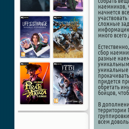
собрать вещ
наемников, 
начнется вс
участвовать
сложные зад
информацию 
много всего 
Естественно
сбор наемни
разные наем
уникальным.
уникальные 
прокачивать
придется пр
обретать ин
бойцов, что
В дополнени
территории 
группировки
всем довольн