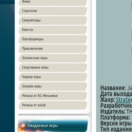
Гонки
Стратегии
Симуляторы
Квесты
Платформеры
Приключения
Логические игры
Спортивные игры
Хоррор игры
Онлайн игры
Название
: J
Дата выхода
Репаки от RG Механики
Жанр:
Strate
Разработчик
Репаки от xatab
Издатель:
TH
Платформа:
Версия игры
Ожидаемые игры
Тип издания