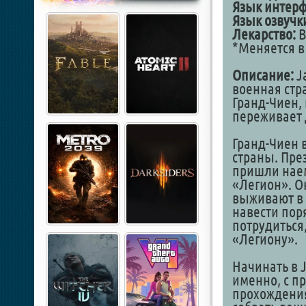
Язык интерф
Язык озвучк
Лекарство:
В
*Меняется в
Описание:
Ja
военная стра
Гранд-Чиен, 
переживает
Гранд-Чиен 
страны. През
пришли наем
«Легион». О
выживают в 
навести поря
потрудиться,
«Легиону».
Начинать в J
именно, с п
прохождения