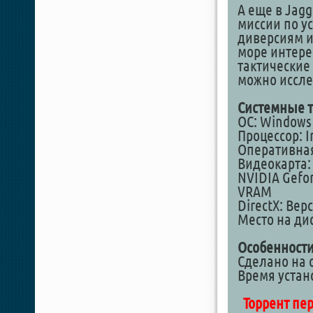
А еще в Jagg
миссии по у
диверсиям и
море интер
тактические
можно иссле
Системные т
ОС: Windows 1
Процессор: I
Оперативная
Видеокарта: 
NVIDIA Gefor
VRAM
DirectX: Вер
Место на дис
Особенности
Сделано на о
Время устан
Торрент пер