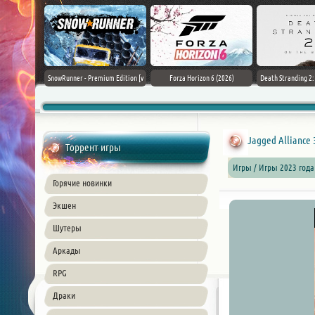
Black Flag
SnowRunner - Premium Edition [v
Forza Horizon 6 (2026)
Death Stranding 2
26) PC
42.0 + DLCs]
Jagged Alliance 3
Торрент игры
Игры / Игры 2023 года
Горячие новинки
Экшен
Шутеры
Аркады
RPG
Драки