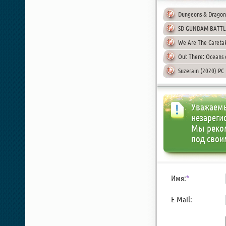
Dungeons & Dragons
SD GUNDAM BATTLE
We Are The Caretak
Out There: Oceans 
Suzerain (2020) PC
Уважаемы
незареги
Мы реко
под свои
Имя:
*
E-Mail: