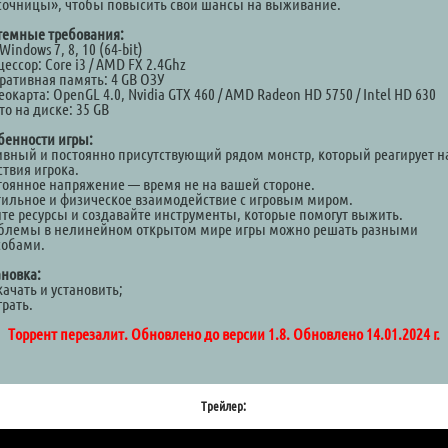
сочницы», чтобы повысить свои шансы на выживание.
темные требования:
Windows 7, 8, 10 (64-bit)
ессор: Core i3 / AMD FX 2.4Ghz
ративная память: 4 GB ОЗУ
окарта: OpenGL 4.0, Nvidia GTX 460 / AMD Radeon HD 5750 / Intel HD 630
о на диске: 35 GB
бенности игры:
ивный и постоянно присутствующий рядом монстр, который реагирует н
ствия игрока.
тоянное напряжение — время не на вашей стороне.
тильное и физическое взаимодействие с игровым миром.
те ресурсы и создавайте инструменты, которые помогут выжить.
блемы в нелинейном открытом мире игры можно решать разными
собами.
ановка:
качать и установить;
грать.
Торрент перезалит. Обновлено до версии 1.8. Обновлено 14.01.2024 г.
Трейлер: