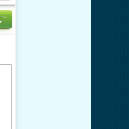
тель.
ем.