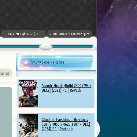
007 First Light (2026) PC
ZERO PARADES: For Dead Spies
Mount & Blade II: Bannerlord [v
(2026) РС
1.4.5.114927 + DLCs] (2025)
Популярное на сайте
Atomic Heart [Build 23005793 +
DLCs] (2023) PC | RePack
Ghost of Tsushima: Director's
Cut [v 1053.9.0623.1807 + DLC]
(2024) PC | Portable