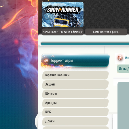
Assassin's Creed Black Flag
SnowRunner - Premium Edition [v
Forza Horizon 6 (2026)
Resynced (2026) PC
42.0 + DLCs]
Am
Торрент игры
Игры /
Горячие новинки
Экшен
Шутеры
Аркады
RPG
Драки