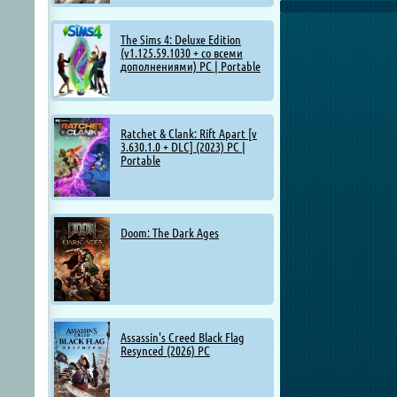
The Sims 4: Deluxe Edition
(v1.125.59.1030 + со всеми
дополнениями) PC | Portable
Ratchet & Clank: Rift Apart [v
3.630.1.0 + DLC] (2023) PC |
Portable
Doom: The Dark Ages
Assassin's Creed Black Flag
Resynced (2026) PC