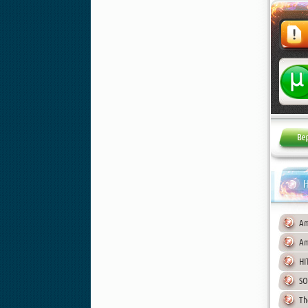
Жалоба
Н
Am
Am
HI
SO
Th