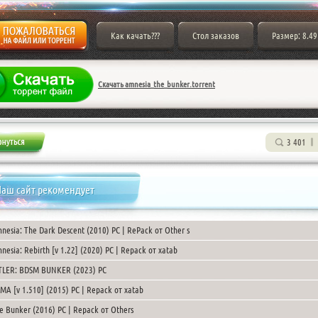
Как качать???
Стол заказов
Размер: 8.49
Скачать amnesia_the_bunker.torrent
3 401
аш сайт рекомендует
nesia: The Dark Descent (2010) PC | RePack от Other s
nesia: Rebirth [v 1.22] (2020) PC | Repack от xatab
TLER: BDSM BUNKER (2023) PC
MA [v 1.510] (2015) PC | Repack от xatab
e Bunker (2016) PC | Repack от Others