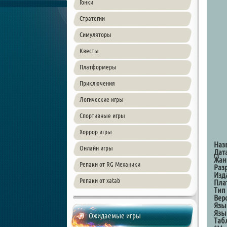
Гонки
Стратегии
Симуляторы
Квесты
Платформеры
Приключения
Логические игры
Спортивные игры
Хоррор игры
Наз
Онлайн игры
Дат
Жан
Репаки от RG Механики
Раз
Изд
Репаки от xatab
Пла
Тип
Вер
Язы
Язы
Ожидаемые игры
Таб