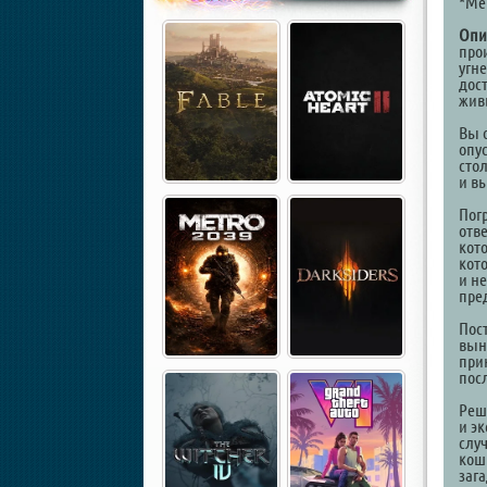
*Ме
Опи
про
угн
дос
жив
Вы 
опу
сто
и в
Пог
отв
кот
кот
и н
пре
Пос
вын
при
пос
Реш
и э
слу
кош
зага