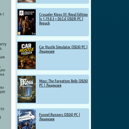
ь с
Crusader Kings III: Royal Edition
[v 1.19.0.3 + DLCs] (2020) PC |
Repack
вету
Car Hustle Simulator (2026) PC |
а.
Лицензия
вам
,
ции
 на
Moss: The Forgotten Relic (2026)
PC | Лицензия
озы
дое
йте
Funnel Runners (2026) PC |
й
Лицензия