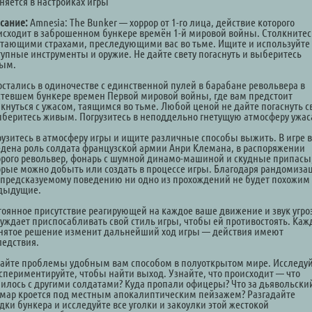
няется в настройках игры
сание:
Amnesia: The Bunker — хоррор от 1-го лица, действие которого
исходит в заброшенном бункере времён 1-й мировой войны. Столкнитес
етающими страхами, преследующими вас во тьме. Ищите и используйте
тупные инструменты и оружие. Не дайте свету погаснуть и выберитесь
ым.
остались в одиночестве с единственной пулей в барабане револьвера в
стевшем бункере времен Первой мировой войны, где вам предстоит
лкнуться с ужасом, таящимся во тьме. Любой ценой не дайте погаснуть с
ыберитесь живым. Погрузитесь в неподдельно гнетущую атмосферу ужас
рузитесь в атмосферу игры и ищите различные способы выжить. В игре 
едена роль солдата французской армии Анри Клемана, в распоряжении
орого револьвер, фонарь с шумной динамо-машиной и скудные припасы
орые можно добыть или создать в процессе игры. Благодаря рандомиза
епредсказуемому поведению ни одно из прохождений не будет похожим
дыдущие.
тоянное присутствие реагирующей на каждое ваше движение и звук угр
уждает приспосабливать свой стиль игры, чтобы ей противостоять. Каж
нятое решение изменит дальнейший ход игры — действия имеют
ледствия.
айте проблемы удобным вам способом в полуоткрытом мире. Исследу
кспериментируйте, чтобы найти выход. Узнайте, что происходит — что
чилось с другими солдатами? Куда пропали офицеры? Что за дьявольски
мар кроется под местным апокалиптическим пейзажем? Разгадайте
дки бункера и исследуйте все уголки и закоулки этой жестокой