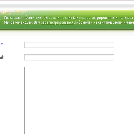
Уважаемый посетитель, Вы зашли на сайт как незарегистрированный пользова
Мы рекомендуем Вам
зарегистрироваться
либо войти на сайт под своим имен
:
*
il: