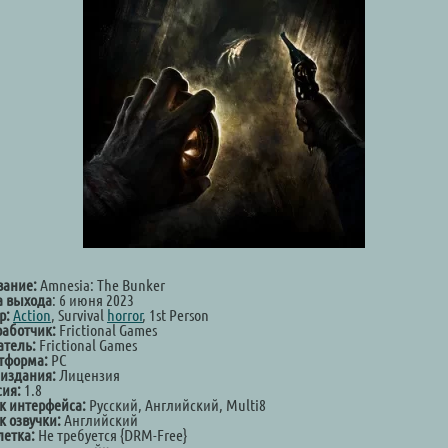
вание:
Amnesia: The Bunker
а выхода
: 6 июня 2023
р:
Action
, Survival
horror
, 1st Person
работчик:
Frictional Games
атель:
Frictional Games
тформа:
PC
 издания:
Лицензия
сия:
1.8
к интерфейса:
Русский, Английский, Multi8
к озвучки:
Английский
летка:
Не требуется {DRM-Free}