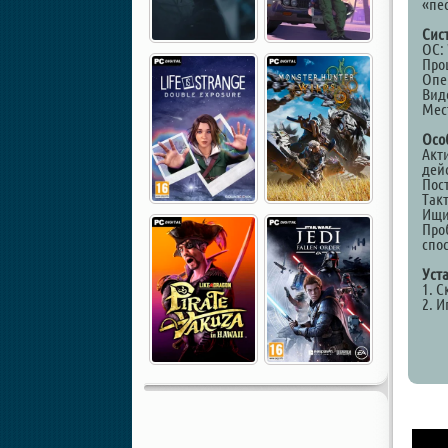
«пе
Сис
ОС: 
Проц
Опе
Виде
Мест
Осо
Акт
дей
Пос
Так
Ищи
Про
спо
Уст
1. С
2. И