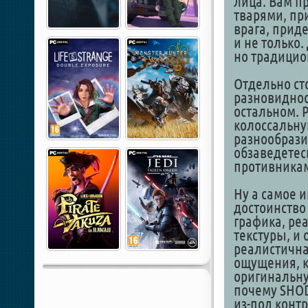
лица. Вам п
тварями, при
врага, прид
и не только
но традицио
Отдельно ст
разновиднос
остальном. 
колоссальну
разнообразие
обзаведетес
противникам
Ну а самое и
достоинство
графика, ре
текстуры, и
реалистична
ощущения, к
оригинальну
почему SHO
из-под контр