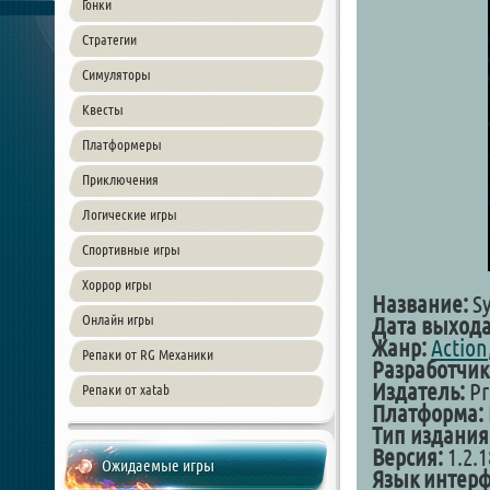
Гонки
Стратегии
Симуляторы
Квесты
Платформеры
Приключения
Логические игры
Спортивные игры
Хоррор игры
Название:
Sy
Онлайн игры
Дата выхода
Жанр:
Action
Репаки от RG Механики
Разработчик
Издатель:
Pr
Репаки от xatab
Платформа:
Тип издания
Версия:
1.2.1
Ожидаемые игры
Язык интер