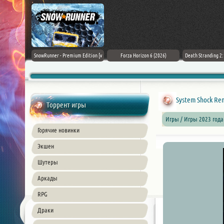
Black Flag
SnowRunner - Premium Edition [v
Forza Horizon 6 (2026)
Death Stranding 2
26) PC
42.0 + DLCs]
System Shock Rem
Торрент игры
Игры / Игры 2023 года
Горячие новинки
Экшен
Шутеры
Аркады
RPG
Драки