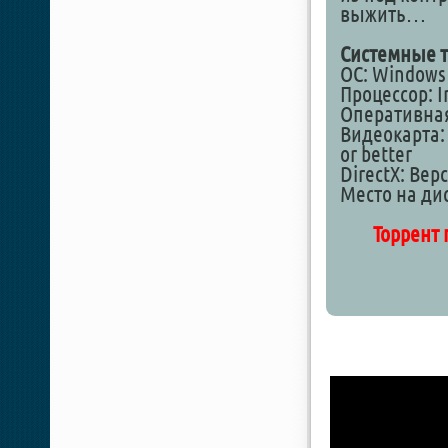
выжить…
Системные т
ОС: Windows 7,
Процессор: In
Оперативная
Видеокарта:
or better
DirectX: Вер
Место на дис
Торрент 