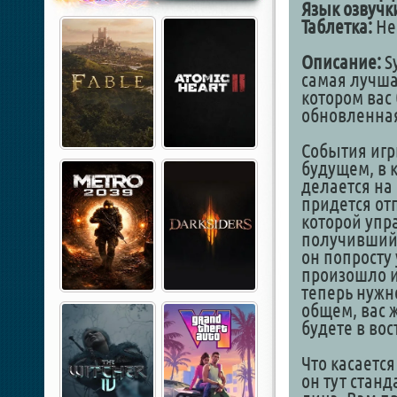
Язык озвучк
Таблетка:
Не 
Описание:
Sy
самая лучша
котором вас
обновленная
События игр
будущем, в 
делается на
придется от
которой упр
получивший 
он попросту
произошло и 
теперь нужно
общем, вас 
будете в вос
Что касается
он тут станд