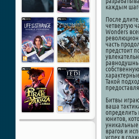
разрабатыва
каждым шаго
После длите
четвертую ч
Wonders все
революционн
часть продо
предстоит п
увлекательн
равнодушным
собственную
характерные
Такой подхо
предоставля
Битвы играю
ваша тактик
определить 
юнитов, кот
уникальные 
врагов и ис
успех в сра