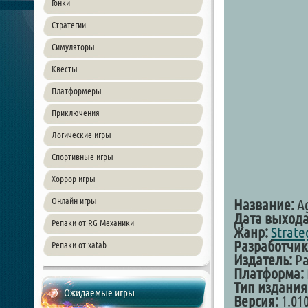
Гонки
Стратегии
Симуляторы
Квесты
Платформеры
Приключения
Логические игры
Спортивные игры
Хоррор игры
Онлайн игры
Название:
Ag
Дата выхода
Репаки от RG Механики
Жанр:
Strate
Разработчик
Репаки от xatab
Издатель:
Pa
Платформа:
Тип издания
Ожидаемые игры
Версия:
1.010