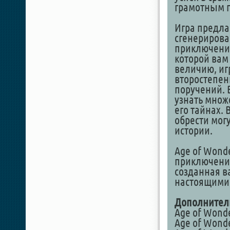
грамотным п
Игра предла
сгенерирова
приключения
которой вам
величию, иг
второстепе
поручений. 
узнать множ
его тайнах.
обрести мог
истории.
Age of Wonde
приключение
созданная ва
настоящими 
Дополнител
Age of Wonde
Age of Wonde