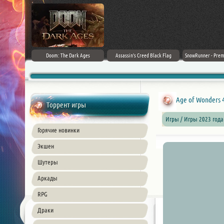
irector's Cut
Doom: The Dark Ages
Assassin's Creed Black Flag
SnowRunner - Prem
+ DLC] (2024)
Resynced (2026) PC
42.0 + D
ble
Age of Wonders 4 
Торрент игры
Игры / Игры 2023 года
Горячие новинки
Экшен
Шутеры
Аркады
RPG
Драки