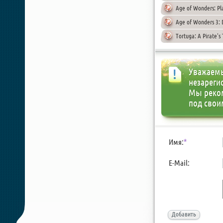
Age of Wonders: Pla
Age of Wonders 3: D
Tortuga: A Pirate's
Уважаемы
незареги
Мы реко
под свои
Имя:
*
E-Mail:
Добавить