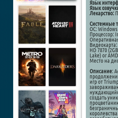
Язык интерф
Язык озвучк
Лекарство:
П
Системные т
ОС: Windows 1
Процессор: I
Оперативная
Видеокарта: 
HD 7870 (2GB) 
Lake) or AMD
Место на дис
Описание
: 
продолжение
игр от Trium
завораживаю
нуждающийся
создать уни
процветанию
безграничны
королевства