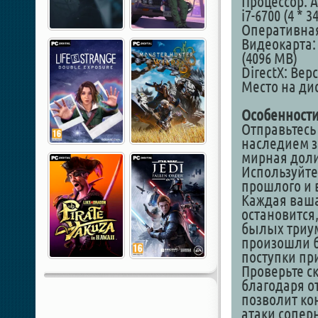
Процессор: AM
i7-6700 (4 * 3
Оперативная
Видеокарта: 
(4096 MB)
DirectX: Вер
Место на дис
Особенности
Отправьтесь
наследием за
мирная доли
Используйте
прошлого и 
Каждая ваша
остановится
былых триум
произошли б
поступки пр
Проверьте с
благодаря о
позволит ко
атаки сопер