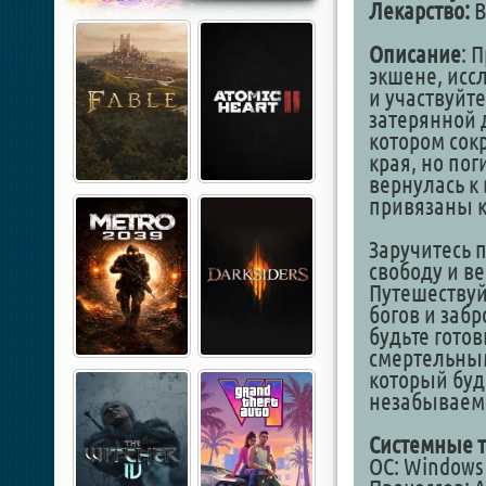
Лекарство:
В
Описание
: 
экшене, исс
и участвуйте
затерянной 
котором сок
края, но пог
вернулась к 
привязаны к
Заручитесь 
свободу и в
Путешествуй
богов и заб
будьте готов
смертельным
который буд
незабываем
Системные т
ОС: Windows 1