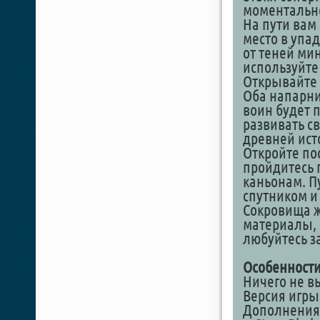
моментально
На пути вам 
место в упад
от теней ми
используйте 
Открывайте
Оба напарни
воин будет п
развивать с
древней ист
Откройте п
пройдитесь 
каньонам. П
спутником и
Сокровища ж
материалы, 
любуйтесь 
Особенности
Ничего не в
Версия игры 
Дополнения