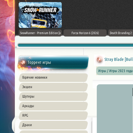
Black Flag
SnowRunner - Premium Edition [v
Forza Horizon 6 (2026)
Death Stranding 2
26) PC
42.0 + DLCs]
Stray Blade [Buil
Торрент игры
Игры / Игры 2023 года
Горячие новинки
Экшен
Шутеры
Аркады
RPG
Драки