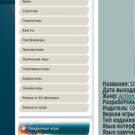
Гонки
Стратегии
Симуляторы
Квесты
Платформеры
Приключения
Логические игры
Спортивные игры
Хоррор игры
Название:
St
Онлайн игры
Дата выхода
Жанр:
Action
Репаки от RG Механики
Разработчик
Издатель:
50
Репаки от xatab
Версия игры
Тип издания
Язык интерф
Ожидаемые игры
Язык озвучк