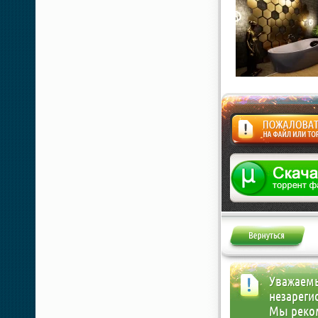
Жалоба
Уважаемы
незареги
Мы реко