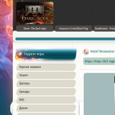
irector's Cut
Doom: The Dark Ages
Assassin's Creed Black Flag
SnowRunner - Prem
+ DLC] (2024)
Resynced (2026) PC
42.0 + D
ble
Hotel Renovator -
Торрент игры
Игры / Игры 2023 год
Горячие новинки
Экшен
Шутеры
Аркады
RPG
Драки