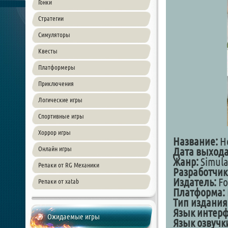
Гонки
Стратегии
Симуляторы
Квесты
Платформеры
Приключения
Логические игры
Спортивные игры
Хоррор игры
Название:
Ho
Онлайн игры
Дата выхода
Жанр:
Simula
Репаки от RG Механики
Разработчик
Издатель:
Fo
Репаки от xatab
Платформа:
Тип издания
Язык интер
Ожидаемые игры
Язык озвучк