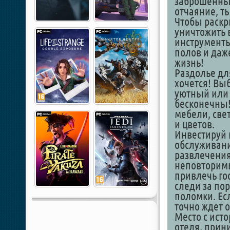
заброшенный
отчаяние, т
Чтобы раскр
уничтожить в
инструменты
полов и даж
жизнь!
Раздолье дл
хочется! Вы
уютный или 
бесконечны!
мебели, све
и цветов.
Инвестируй 
обслуживани
развлечения
неповторимы
привлечь го
следи за по
поломки. Ес
точно ждет о
Место с ист
отеля, прин