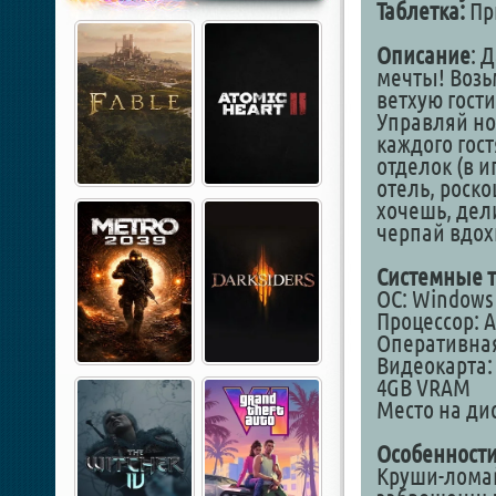
Таблетка:
Пр
Описание
: 
мечты! Возь
ветхую гост
Управляй но
каждого гос
отделок (в 
отель, роско
хочешь, дел
черпай вдох
Системные т
ОС: Windows 1
Процессор: AM
Оперативная
Видеокарта: 
4GB VRAM
Место на дис
Особенности
Круши-ломай