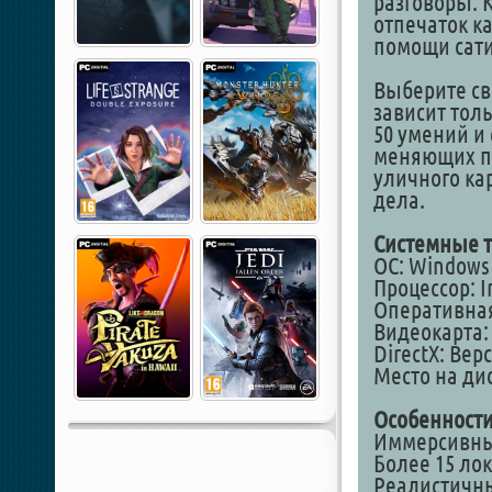
разговоры. 
отпечаток к
помощи сати
Выберите св
зависит тол
50 умений и
меняющих пр
уличного ка
дела.
Системные т
ОС: Windows 7
Процессор: I
Оперативная
Видеокарта: 
DirectX: Вер
Место на дис
Особенности
Иммерсивный
Более 15 ло
Реалистичн