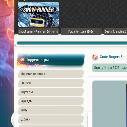
Black Flag
SnowRunner - Premium Edition [v
Forza Horizon 6 (2026)
Death Stranding 2
26) PC
42.0 + DLCs]
Gone Rogue: Suppo
Торрент игры
Игры / Игры 2023 года
Горячие новинки
Экшен
Шутеры
Аркады
RPG
Драки