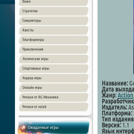
Гонки
Стратегии
Симуляторы
Квесты
Платформеры
Приключения
Логические игры
Спортивные игры
Хоррор игры
Название:
G
Онлайн игры
Дата выход
Жанр
:
Action
Репаки от RG Механики
Разработчик
Издатель:
As
Репаки от xatab
Платформа:
Тип издания
Версия:
1.1
Ожидаемые игры
Язык интерф