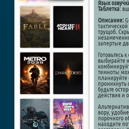
Язык озвучк
Таблетка
: в
Описание:
G
тактической
трущоб. Скр
незамеченны
запертые дв
Готовьтесь 
выбирайте 
комбинируйт
темноты мож
планируйте 
проникнуть 
будьте осто
действия и 
Альтернатив
вору, удобн
порочного о
находите по