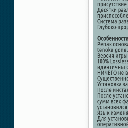
присутствие 
Десятки раз
приспособл
Система раз
Глубоко-про
Особенности
Репак основ
tenoke-gone.r
Версия игры
100% Lossles
идентичны о
НИЧЕГО не в
Существенно 
Установка за
После инстал
После устан
сумм всех фа
установился
Язык изменя
Для установ
оперативной