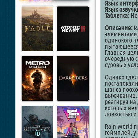
Язык интерф
Язык озвучк
Таблетка:
Не 
Описание:
R
элементами 
одинокого ч
пытающееся 
Главная цел
очередную с
суровых усл
Однако сдела
постапокали
шанса поохо
выживание. 
реагируя на
которых нел
ловкостью и
Rain World 
геймплей, у