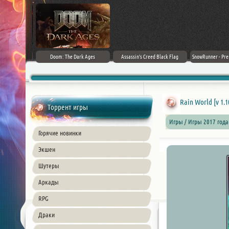
irector's Cut
Doom: The Dark Ages
Assassin's Creed Black Flag
SnowRunner - Prem
+ DLC] (2024)
Resynced (2026) PC
42.0 + D
ble
Rain World [v 1.1
Торрент игры
Игры / Игры 2017 года
Горячие новинки
Экшен
Шутеры
Аркады
RPG
Драки