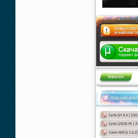
Жалоба
Наш сайт рек
Carto [v1.0.4 ] (20
Carto (2020) PC | 
Green Hell [v 2.6.2