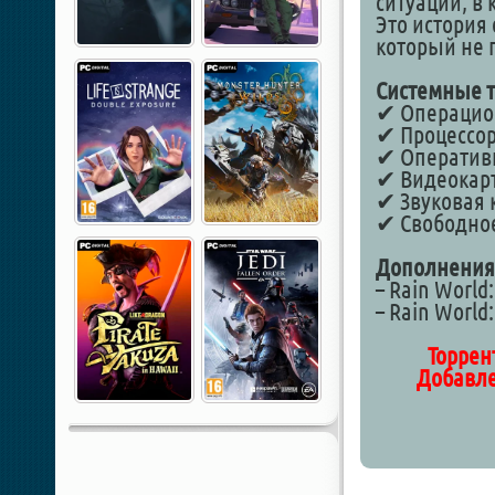
ситуации, в
Это история
который не 
Системные т
✔ Операционн
✔ Процессор:
✔ Оперативн
✔ Видеокарта
✔ Звуковая к
✔ Свободное
Дополнения
– Rain World
– Rain World
Торрен
Добавле