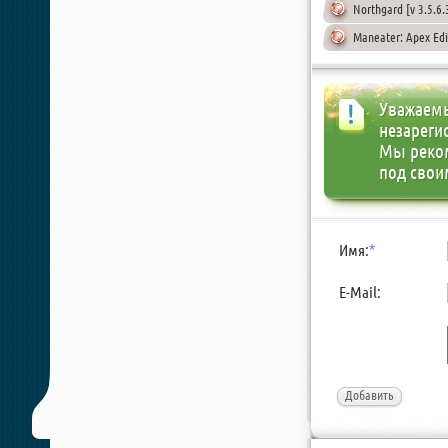
Northgard [v 3.5.6
Maneater: Apex Edi
Уважаемы
незареги
Мы реко
под свои
Имя:
*
E-Mail:
Добавить