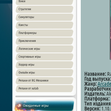
Гонки
Стратегии
Симуляторы
Квесты
Платформеры
Приключения
Логические игры
Спортивные игры
Хоррор игры
Онлайн игры
Название:
Ra
Год выпуска
Репаки от RG Механики
Жанр:
Arcad
Разработчик
Репаки от xatab
Издатель:
Ak
Платформа:
Тип издания
Ожидаемые игры
Версия:
1.10.