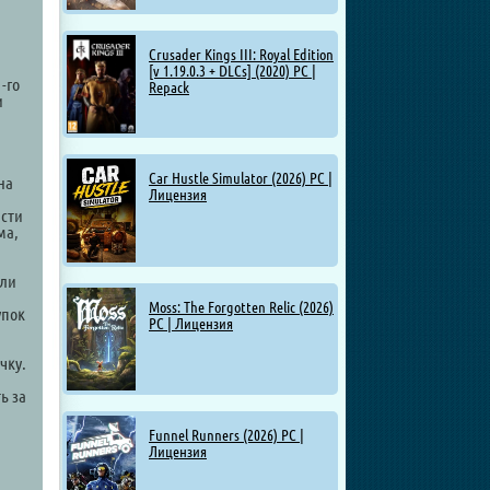
Crusader Kings III: Royal Edition
[v 1.19.0.3 + DLCs] (2020) PC |
-го
Repack
и
Car Hustle Simulator (2026) PC |
на
Лицензия
асти
ма,
или
Moss: The Forgotten Relic (2026)
упок
PC | Лицензия
чку.
ь за
Funnel Runners (2026) PC |
Лицензия