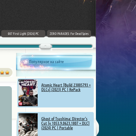
007 First Light (2026) PC
ZERO PARADES: For Dead Spies
Mount & Blade II: Bannerlord [v
(2026) РС
1.4.5.114927 + DLCs] (2025)
Популярное на сайте
Atomic Heart [Build 23005793 +
DLCs] (2023) PC | RePack
Ghost of Tsushima: Director's
Cut [v 1053.9.0623.1807 + DLC]
(2024) PC | Portable