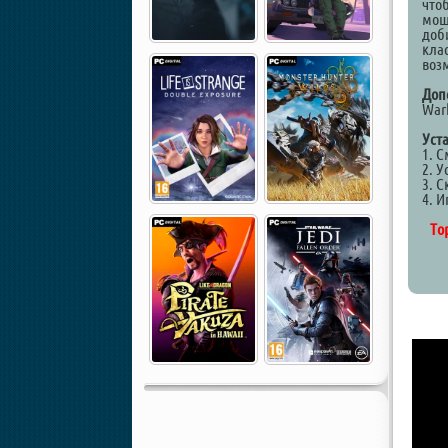
что
мощ
доб
кла
воз
Доп
Warh
Уст
1. 
2. У
3. С
4. И
То