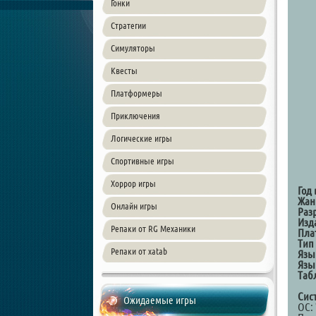
Гонки
Стратегии
Симуляторы
Квесты
Платформеры
Приключения
Логические игры
Спортивные игры
Хоррор игры
Год
Жан
Онлайн игры
Раз
Изд
Репаки от RG Механики
Пла
Тип
Репаки от xatab
Язы
Язы
Таб
Сис
Ожидаемые игры
ОС: 