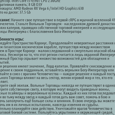
ессор: Intel Core i5-4590T CPU 2.00GHz
ративная память: 8 GB ОЗУ
окарта: AMD Radeon RX Vega 6 / Intel HD Graphics 630
о на диске: 37.5 Gb
сание:
Начните свое путешествие в первой cRPG в мрачной вселенной 41
ячелетия. Станьте Вольным Торговцем - наследником древней династи
зких каперов, правящих собственной торговой империей и исследующих
ницы Империума с благословения Бога-Императора
бенности игры:
ледуйте Пространство Коронус. Преодолевайте невероятные расстояния 
ем гигантском космическом корабле, путешествуя между множеством
тем в Просторе Коронус - малоисследованной и смертельно опасной обл
моса. Несмотря на то, что этот регион считается лишь окраиной Империу
омный Простор скрывает множество возможностей для обогащения и
рытий.
и решения имеют значение, Лорд-капитан. Проявляйте снисхождение 
зрение к своим подданным, оставайтесь верными Богу-Императору или
упайте в союз с врагами Человечества — каждое решение и каждый пост
ного Торговца влияют на весь сектор, меняя игровой мир и тех, кто его
еляет.
ерите свой экипаж. Вольные Торговцы никогда не путешествуют в одино
ерите собственную свиту, в которую могут входить праведные воины,
сные псайкеры и вероломные ксеносы. Каждый из них готов последоват
и во тьму между звезд и каждый готов дать вам совет, помочь в бою и
очь заполучить ещё больше силы и влияния. В свою очередь вы можете
очь им в их личных испытаниях, навсегда изменив их судьбы.
тельно планируйте свои действия. Уничтожайте врагов Человечества в
аговой боевой системе. Пользуйтесь укрытиями и окружающей средой,