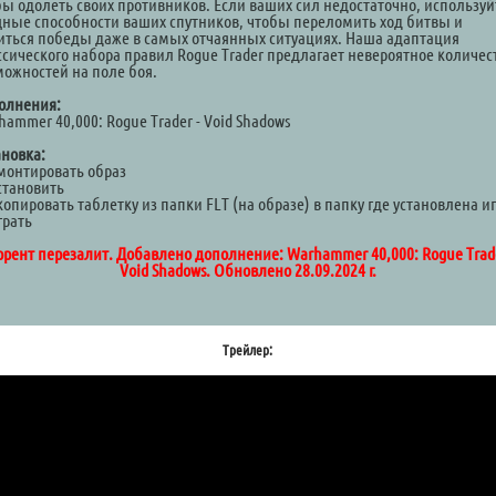
бы одолеть своих противников. Если ваших сил недостаточно, используй
ные способности ваших спутников, чтобы переломить ход битвы и
иться победы даже в самых отчаянных ситуациях. Наша адаптация
ссического набора правил Rogue Trader предлагает невероятное количес
можностей на поле боя.
олнения:
ammer 40,000: Rogue Trader - Void Shadows
ановка:
Смонтировать образ
становить
копировать таблетку из папки FLT (на образе) в папку где установлена и
грать
ррент перезалит. Добавлено дополнение: Warhammer 40,000: Rogue Trade
Void Shadows. Обновлено 28.09.2024 г.
Трейлер: