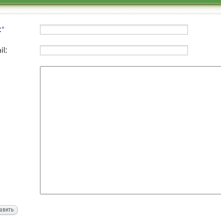
:
*
il:
авить