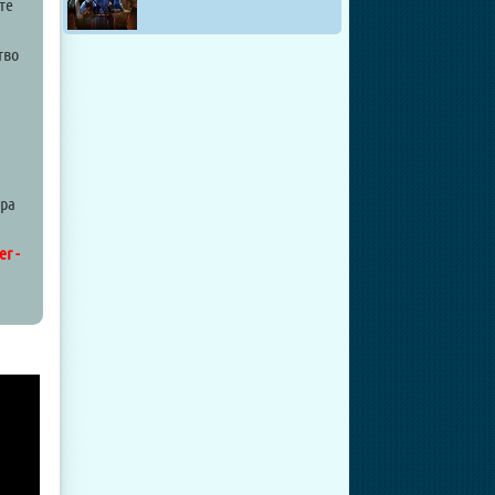
те
тво
гра
r -