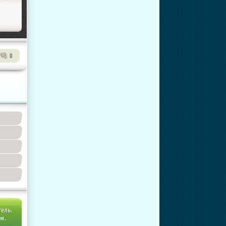
0
тель.
ем.