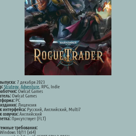
 выпуска
: 7 декабря 2023
р:
Strategy
,
Adventure
, RPG, Indie
работчик:
Owlcat Games
атель:
Owlcat Games
тформа:
PC
 издания:
Лицензия
к интерфейса:
Русский, Английский, Multi7
к озвучки:
Английский
летка:
Присутствует (FLT)
темные требования:
Windows 10/11 (х64)