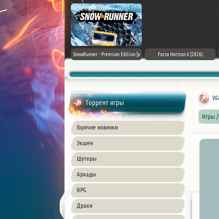
Assassin's Creed Black Flag
SnowRunner - Premium Edition [v
Forza Horizon 6 (2026)
Resynced (2026) PC
42.0 + DLCs]
Wa
Торрент игры
Игры /
Горячие новинки
Экшен
Шутеры
Аркады
RPG
Драки