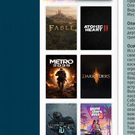
Проц
Опе
Виде
Мест
Опи
тыс
дер
гра
Осо
Исс
сво
сис
кос
огр
отк
Ваш
пре
вст
Воль
нас
Соб
Соб
опа
вам
пом
пом
Тща
пош