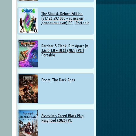
The Sims 4: Deluxe Edition
(v1.125.59.1030 + со всеми
дополнениями) PC | Portable
Ratchet & Clank: Rift Apart [v
3.630.1.0 + DLC] (2023) PC |
Portable
Doom: The Dark Ages
Assassin's Creed Black Flag
Resynced (2026) PC