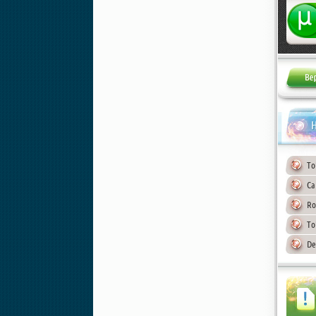
Жалоба
Н
To
Ca
Ro
To
De