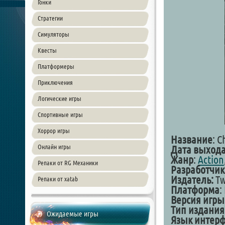
Гонки
Стратегии
Симуляторы
Квесты
Платформеры
Приключения
Логические игры
Спортивные игры
Хоррор игры
Название
: 
Онлайн игры
Дата выхода
Жанр
:
Action
Репаки от RG Механики
Разработчик
Издатель:
Tw
Репаки от xatab
Платформа
:
Версия игры
Тип издания
Ожидаемые игры
Язык интерф