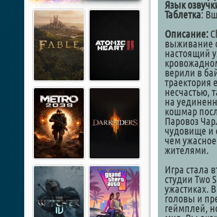
Язык озвучк
Таблетка
: В
Описание:
Ch
выживание о
настоящий у
кровожадном
верили в бай
траектория 
несчастью, 
на уединенн
кошмар посл
Паровоз Чар
чудовище и 
чем ужасное
жителями.
Игра стала 
студии Two 
ужастиках. 
головы и пр
геймплей, н