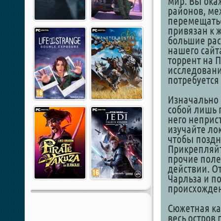
мир. Вы ока
районов, ме
перемещатьс
привязан к 
большие рас
нашего сайт
торрент на 
исследовани
потребуется
Изначально 
собой лишь г
него неприс
изучайте ло
чтобы поздн
Прикрепляйт
прочие поле
действии. О
Чарльза и п
происхожде
Сюжетная ка
весь остров