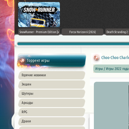
Black Flag
SnowRunner - Premium Edition [v
Forza Horizon 6 (2026)
Death Stranding 2
26) PC
42.0 + DLCs]
Choo-Choo Charles
Торрент игры
Игры / Игры 2022 года
Горячие новинки
Экшен
Шутеры
Аркады
RPG
Драки