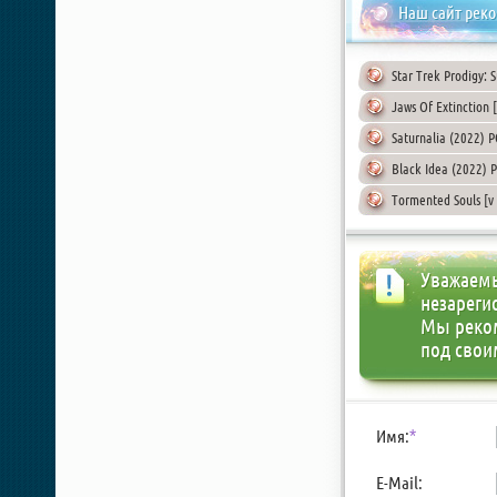
Наш сайт рек
Star Trek Prodigy: 
Jaws Of Extinction [
Saturnalia (2022) P
Black Idea (2022) 
Tormented Souls [v
Уважаемы
незареги
Мы реко
под свои
Имя:
*
E-Mail: