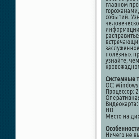
главном про
горожанами,
событий. Уз
человеческо
информации,
расправиться
встречающим
заслуженное
полезных пр
узнайте, че
кровожадном
Системные т
ОС: Windows 7
Процессор: 2
Оперативная
Видеокарта: 
HD
Место на дис
Особенности
Ничего не в