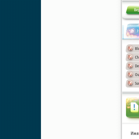
Н
Bl
Ch
De
Ou
Su
Имя