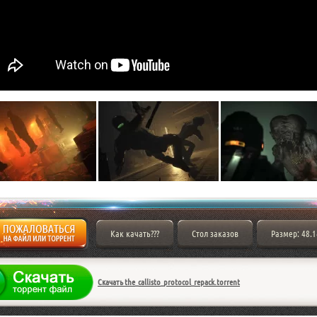
Как качать???
Стол заказов
Размер: 48.
Скачать the_callisto_protocol_repack.torrent