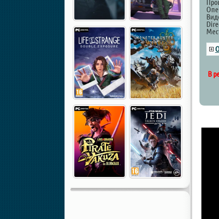
Про
Опе
Вид
Dire
Мест
О
В р