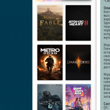
*См
Опи
hor
высо
кор
Зде
тюр
тер
исп
мут
Игр
Гле
ост
сме
при
поз
дис
Игр
вар
соп
упр
В к
нес
зат
Сис
ОС: 