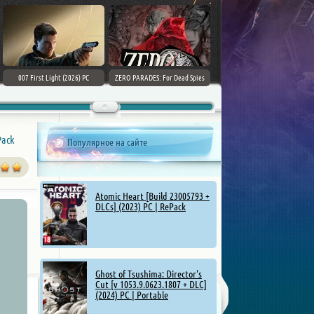
007 First Light (2026) PC
ZERO PARADES: For Dead Spies
Mount & Blade II: Bannerlord [v
(2026) РС
1.4.5.114927 + DLCs] (2025)
Pack
Популярное на сайте
Atomic Heart [Build 23005793 +
DLCs] (2023) PC | RePack
Ghost of Tsushima: Director's
Cut [v 1053.9.0623.1807 + DLC]
(2024) PC | Portable