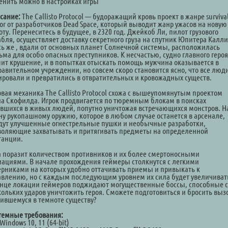
енить можно в настройках игры
сание:
The Callisto Protocol — будоражащий кровь проект в жанре surviva
ror от разработчиков Dead Space, который выводит жанр ужасов на новую
ту. Перенеситесь в будущее, в 2320 год. Джейкоб Ли, пилот грузового
абля, осуществляет доставку секретного груза на спутник Юпитера Калли
сь же , вдали от основных планет Солнечной системы, расположилась
ьма для особо опасных преступников. К несчастью, судно главного героя
пит крушение, и в попытках отыскать помощь мужчина оказывается в
равительном учреждении, но совсем скоро становится ясно, что все люд
ировали и превратились в отвратительных и кровожадных существ.
овая механика The Callisto Protocol схожа с вышеупомянутым проектом
на Скофилда. Игрок продвигается по тюремным блокам в поисках
авшихся в живых людей, попутно уничтожая встречающихся монстров. Н
ну рукопашному оружию, которое в любом случае останется в арсенале,
дут улучшенные огнестрельные пушки и необычные разработки,
воляющие захватывать и притягивать предметы на определенной
танции.
а поразит количеством противников и их более смертоносными
иациями. В начале прохождения геймеры столкнутся с легкими
ерниками на которых удобно оттачивать приемы и привыкать к
авлению, но с каждым последующим уровнем их сила будет увеличиват
онце локации геймеров поджидают могущественные боссы, способные с
кольких ударов уничтожить героя. Сможете подготовиться и бросить выз
аившемуся в темноте существу?
темные требования:
Windows 10, 11 (64-bit)