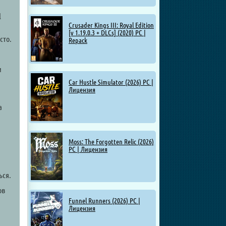
l
Crusader Kings III: Royal Edition
[v 1.19.0.3 + DLCs] (2020) PC |
сто.
Repack
и
Car Hustle Simulator (2026) PC |
Лицензия
а
Moss: The Forgotten Relic (2026)
PC | Лицензия
ься.
ов
Funnel Runners (2026) PC |
Лицензия