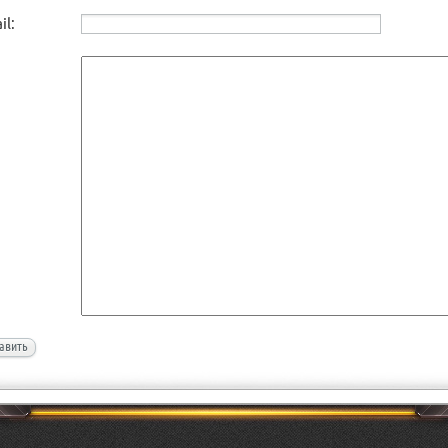
il:
авить