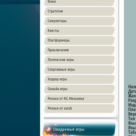
Гонки
Стратегии
Симуляторы
Квесты
Платформеры
Приключения
Логические игры
Спортивные игры
Хоррор игры
Наз
Онлайн игры
Дат
Жан
Репаки от RG Механики
Раз
Изд
Репаки от xatab
Пла
Вер
Тип
Язы
Язы
Ожидаемые игры
Таб