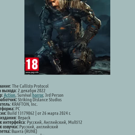
вание
: The Callisto Protocol
а выхода
: 2 декабря 2022
р
:
Action
, Survival
horror
, 3rd Person
работчик:
Striking Distance Studios
атель
: KRAFTON, Inc.
тформа:
PC
сия:
Build 13179062 | от 26 марта 2024 г.
 издания
: Repack
к интерфейса
: Русский, Английский, Multi12
к озвучки:
Русский, английский
летка:
Вшита (RUNE)