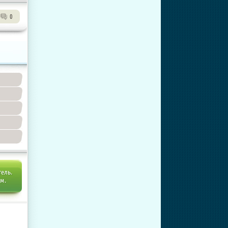
0
тель.
ем.