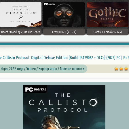
Death Stranding 2: On The Beach
Frostpunk 2 [v 1.6.0]
Gothic 1 Remake (2026)
e Callisto Protocol: Digital Deluxe Edition [Build 13179062 + DLCs] (2022) PC | Re
 Игры 2022 года / Экшен / Хоррор игры / Горячие новинки