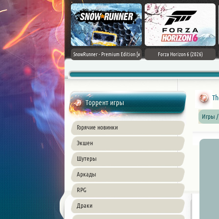
Assassin's Creed Black Flag
SnowRunner - Premium Edition [v
Forza Horizon 6 (2026)
Resynced (2026) PC
42.0 + DLCs]
Th
Торрент игры
Игры /
Горячие новинки
Экшен
Шутеры
Аркады
RPG
Драки