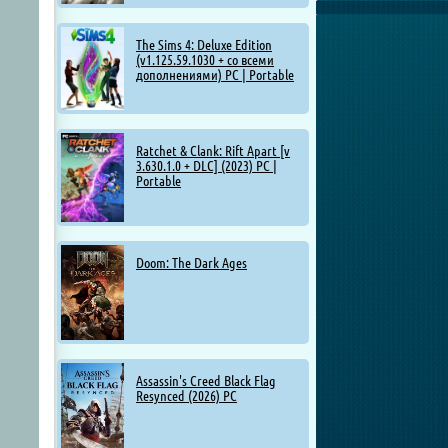
The Sims 4: Deluxe Edition
(v1.125.59.1030 + со всеми
дополнениями) PC | Portable
Ratchet & Clank: Rift Apart [v
3.630.1.0 + DLC] (2023) PC |
Portable
Doom: The Dark Ages
Assassin's Creed Black Flag
Resynced (2026) PC