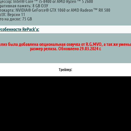
цессор: Intel® Core™ i5-8400 or AMD Ryzen™ 5 2600
ративная память: 8 GB ОЗУ
еокарта: NVIDIA® GeForce® GTX 1060 or AMD Radeon™ RX 580
ctX: Версии 11
о на диске: 75 GB
собенности RePack'a:
елиз была добавлена опциональная озвучка от R.G.MVO, а так же умен
размер релиза. Обновлено 29.03.2024 г.
Трейлер: