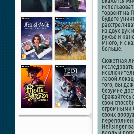
окажется мн
использовать
торрент на П
будете унич
расстрелива
из двух рук
ружье и нан
много, и с 
больше.
Сюжетная ли
исследовать 
исключитель
лавой локац
того, вы да
безумие дос
Сражайтесь с
свои способн
огромными б
своих воору
переполненн
Hellsinger 
вдоль и поп