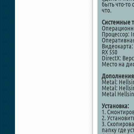
быть что-то
что.
Системные т
Операционная
Процессор: In
Оперативная
Видеокарта:
RX 550
DirectX: Вер
Место на дис
Дополнения
Metal: Hellsi
Metal: Hellsi
Metal Hellsin
Установка:
1. Смонтиро
2. Установит
3. Скопирова
папку где у