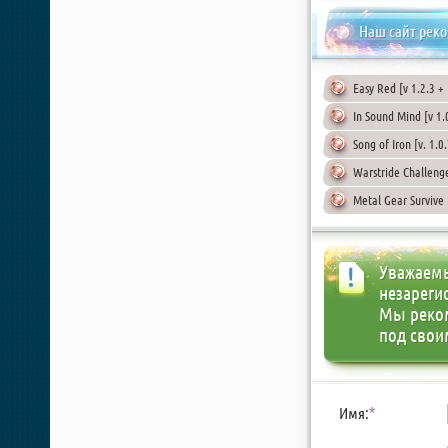
Наш сайт рек
Easy Red [v 1.2.3 +
In Sound Mind [v 1
Song of Iron [v. 1.
Warstride Challeng
Metal Gear Survive
Уважаемы
незареги
Мы реко
под свои
Имя:
*