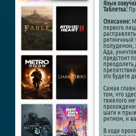
Язык озвучк
Таблетка:
При
Описание:
Me
первого лиц
расправлять
ритмичный 
полудемон,
Ада, уничтож
предстоит п
преодолеть 
препятствий
это будете д
Самая главн
том, что зде
тяжелого ме
прохождения
шаги и прыжк
ритмом, и ва
В ходе прох