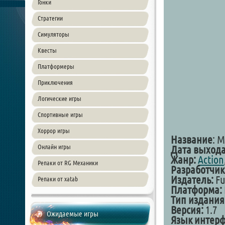
Гонки
Стратегии
Симуляторы
Квесты
Платформеры
Приключения
Логические игры
Спортивные игры
Хоррор игры
Название
: M
Онлайн игры
Дата выхода
Жанр:
Action
Репаки от RG Механики
Разработчик
Издатель:
Fu
Репаки от xatab
Платформа:
Тип издания
Версия:
1.7
Ожидаемые игры
Язык интерф