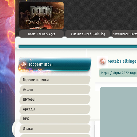
irector's Cut
Doom: The Dark Ages
Assassin's Creed Black Flag
SnowRunner - Prem
+ DLC] (2024)
Resynced (2026) PC
42.0 + D
ble
Metal: Hellsinger
Торрент игры
Игры / Игры 2022 года
Горячие новинки
Экшен
Шутеры
Аркады
RPG
Драки