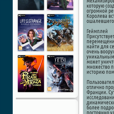
механизиро
которую соз
огромной ре
Королева вс
ошалевшего 
Геймплей
Присутствуе
перемещения
найти для с
очень воору
уникальными
может уничт
множество п
историю пом
Пользовател
отлично про
Франции. Су
исследовани
динамическо
более подро
постоянно ул