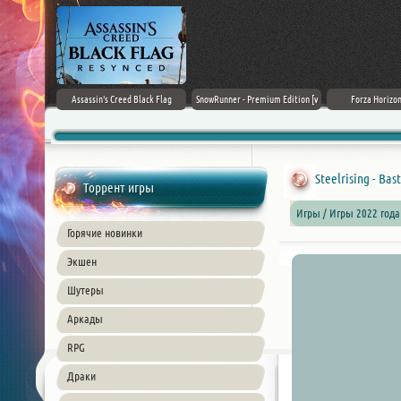
rk Ages
Assassin's Creed Black Flag
SnowRunner - Premium Edition [v
Forza Horizon
Resynced (2026) PC
42.0 + DLCs]
Steelrising - Bas
Торрент игры
Игры / Игры 2022 года
Горячие новинки
Экшен
Шутеры
Аркады
RPG
Драки