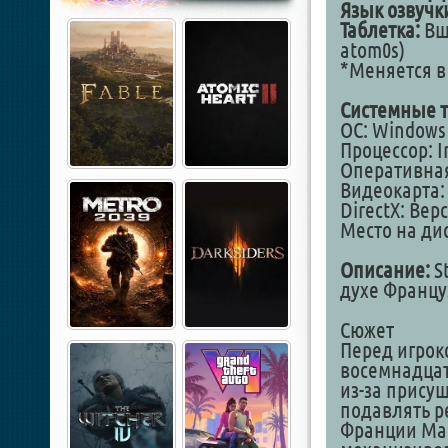
Язык озвучк
Таблетка:
Вши
atom0s)
*Меняется в
Системные т
ОС: Windows 1
Процессор: In
Оперативная
Видеокарта: 
DirectX: Вер
Место на дис
Описание:
S
духе Францу
Сюжет
Перед игрок
восемнадцат
из-за присущ
подавлять р
Франции Мар