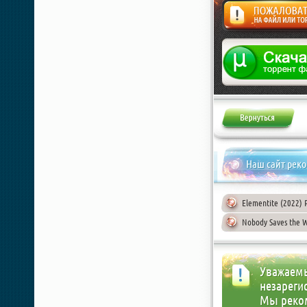
Жалоба
Наш сайт рек
Elementite (2022) 
Nobody Saves the W
Уважаемы
незареги
Мы реко