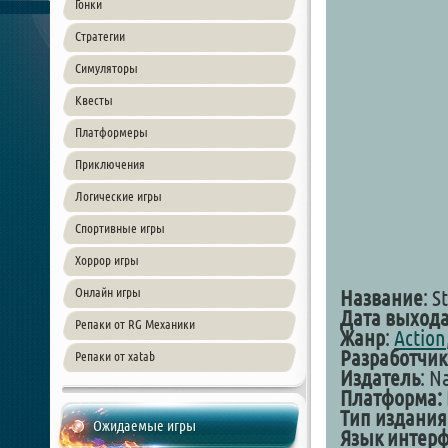
Гонки
Стратегии
Симуляторы
Квесты
Платформеры
Приключения
Логические игры
Спортивные игры
Хоррор игры
Онлайн игры
Название
: S
Дата выход
Репаки от RG Механики
Жанр
:
Action
Разработчик
Репаки от xatab
Издатель
: N
Платформа:
Тип издания
Ожидаемые игры
Язык интерф