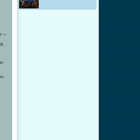
т —
од
ят
ры