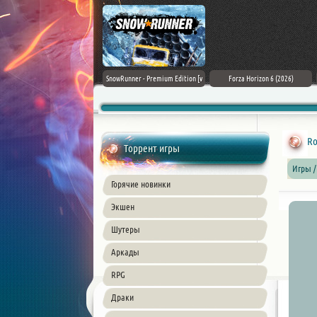
Assassin's Creed Black Flag
SnowRunner - Premium Edition [v
Forza Horizon 6 (2026)
Resynced (2026) PC
42.0 + DLCs]
Ro
Торрент игры
Игры /
Горячие новинки
Экшен
Шутеры
Аркады
RPG
Драки