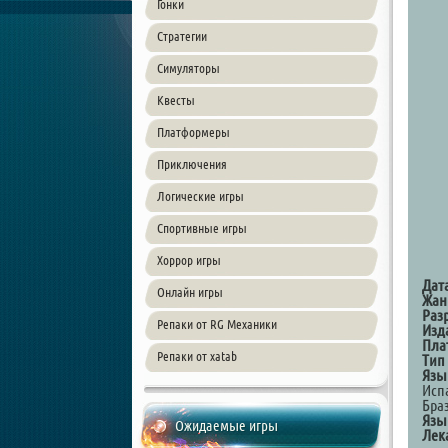
Гонки
Стратегии
Симуляторы
Квесты
Платформеры
Приключения
Логические игры
Спортивные игры
Хоррор игры
Дат
Онлайн игры
Жан
Раз
Репаки от RG Механики
Изд
Пла
Репаки от xatab
Тип
Язы
Исп
Бра
Язы
Ожидаемые игры
Лек