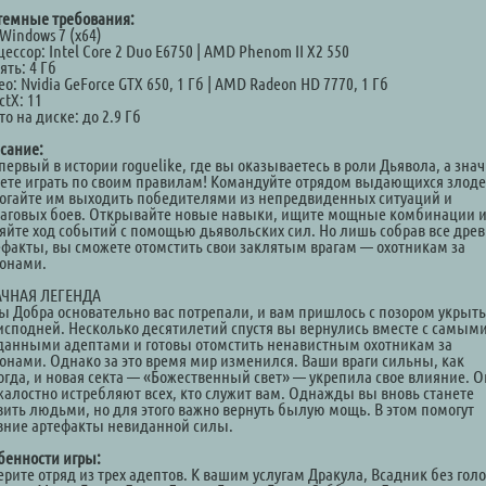
темные требования:
Windows 7 (x64)
ессор: Intel Core 2 Duo E6750 | AMD Phenom II X2 550
ть: 4 Гб
о: Nvidia GeForce GTX 650, 1 Гб | AMD Radeon HD 7770, 1 Гб
ctX: 11
о на диске: до 2.9 Гб
сание:
первый в истории roguelike, где вы оказываетесь в роли Дьявола, а знач
ете играть по своим правилам! Командуйте отрядом выдающихся злоде
огайте им выходить победителями из непредвиденных ситуаций и
аговых боев. Открывайте новые навыки, ищите мощные комбинации 
яйте ход событий с помощью дьявольских сил. Но лишь собрав все дре
ефакты, вы сможете отомстить свои заклятым врагам — охотникам за
онами.
ЧНАЯ ЛЕГЕНДА
ы Добра основательно вас потрепали, и вам пришлось с позором укрыть
исподней. Несколько десятилетий спустя вы вернулись вместе с самым
данными адептами и готовы отомстить ненавистным охотникам за
онами. Однако за это время мир изменился. Ваши враги сильны, как
огда, и новая секта — «Божественный свет» — укрепила свое влияние. 
жалостно истребляют всех, кто служит вам. Однажды вы вновь станете
вить людьми, но для этого важно вернуть былую мощь. В этом помогут
вние артефакты невиданной силы.
бенности игры:
ерите отряд из трех адептов. К вашим услугам Дракула, Всадник без гол