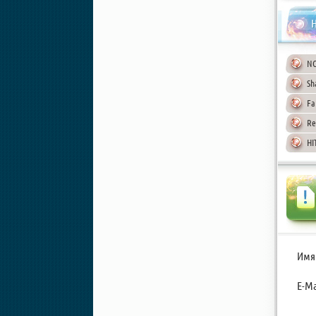
Н
NO
Sh
Fa
Re
HI
Имя
E-Ma