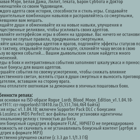
вавая Мэри, Белая Дама, Лилит, Геката, Барон Суббота и Доктор
нкенштейн со своим Чудовищем.
ждого адепта своя история, способности и стиль игры. Создавайте
рушительные комбинации навыков и расправляйтесь со смертными,
мевшими вам мешать.
ищайте души и обменивайте их на новые навыки, улучшения и
ущественные реликвии, чтобы усиливать своих адептов.
авляйте интерфейсом игры в обмен на здоровье. Вас ничего не останови
ж точно не глупые правила, придуманные смертными.
яйте шкалы здоровья адептов и врагов, подгоняйте эффекты статусов п
ю тактику, открывайте порталы на карте, склоняйте чашу весов в свою
ьзу во время событий... Вашим дьявольским силам найдется много
менений.
еды в боях и интерактивных событиях заполняют шкалу ужаса и принос
ные бонусы для ваших адептов.
ершайте события по своему усмотрению, чтобы снижать влияние
жественного света», вселять страх в души смертных и выносить пригово
дателям, вставшим на сторону врага.
лна отплатите охотникам за демонами в эпичных пошаговых боях.
бенности репака:
к основан на ISO-образе Rogue_Lords_Blood_Moon_Edition_v1.1.04.10-
r1911: rzr-roguelords110410.iso (3,551,166,464 байта)
ия игры: v1.1.04.10; включен Supporter Pack DLC с бонусами
% Lossless и MD5 Perfect: все файлы после установки идентичны
гинальному релизу с точностью до бита
лен бонусный саундтрек в формате FLAC, НИЧЕГО не перекодировано
можность не скачивать и не устанавливать бонусный контент (артбук и
ндтрек в формате MP3)
ственно улучшено сжатие (с 3.3 до 1.1/1.3 Гб)