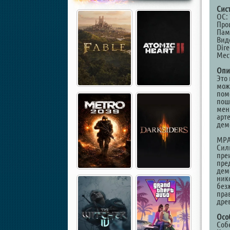
Сис
ОС: 
Проц
Памя
Виде
Dire
Мест
Опи
Это 
мож
пом
пош
мен
арт
дем
МРА
Сил
пре
пре
дем
ник
без
пра
дре
Осо
Соб