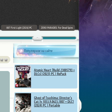
007 First Light (2026) PC
ZERO PARADES: For Dead Spies
Mount & Blade II: Bannerlord [v
(2026) РС
1.4.5.114927 + DLCs] (2025)
Популярное на сайте
Atomic Heart [Build 23005793 +
DLCs] (2023) PC | RePack
Ghost of Tsushima: Director's
Cut [v 1053.9.0623.1807 + DLC]
(2024) PC | Portable