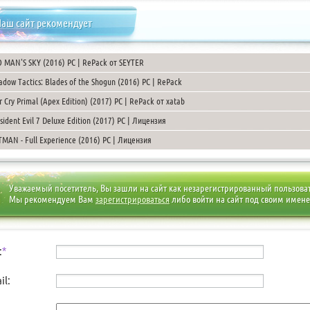
аш сайт рекомендует
 MAN'S SKY (2016) PC | RePack от SEYTER
adow Tactics: Blades of the Shogun (2016) PC | RePack
r Cry Primal (Apex Edition) (2017) PC | RePack от xatab
sident Evil 7 Deluxe Edition (2017) PC | Лицензия
TMAN - Full Experience (2016) PC | Лицензия
Уважаемый посетитель, Вы зашли на сайт как незарегистрированный пользова
Мы рекомендуем Вам
зарегистрироваться
либо войти на сайт под своим имен
:
*
il: