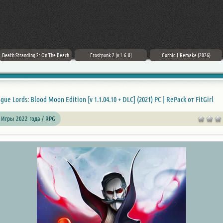
Death Stranding 2: On The Beach
Frostpunk 2 [v 1.6.0]
Gothic 1 Remake (2026)
gue Lords: Blood Moon Edition [v 1.1.04.10 + DLC] (2021) PC | RePack от FitGirl
 Игры 2022 года /
RPG