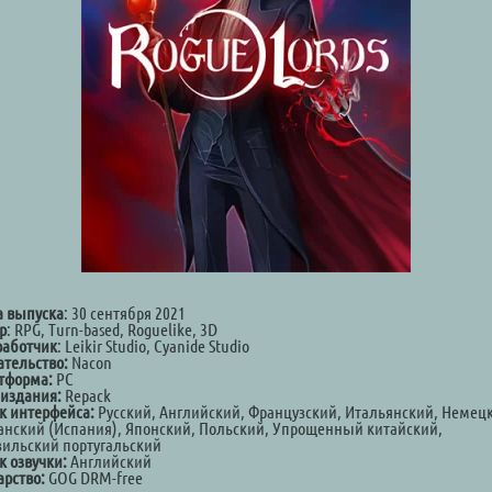
а выпуска
: 30 сентября 2021
р
: RPG, Turn-based, Roguelike, 3D
работчик
: Leikir Studio, Cyanide Studio
ательство:
Nacon
тформа:
PC
 издания:
Repack
к интерфейса:
Pусский, Английский, Французский, Итальянский, Немец
анский (Испания), Японский, Польский, Упрощенный китайский,
зильский португальский
к озвучки:
Английский
арство:
GOG DRM-free