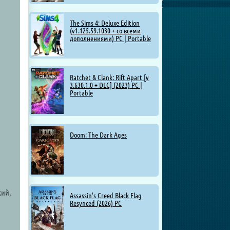
The Sims 4: Deluxe Edition
(v1.125.59.1030 + со всеми
дополнениями) PC | Portable
Ratchet & Clank: Rift Apart [v
3.630.1.0 + DLC] (2023) PC |
Portable
Doom: The Dark Ages
кий,
Assassin's Creed Black Flag
Resynced (2026) PC