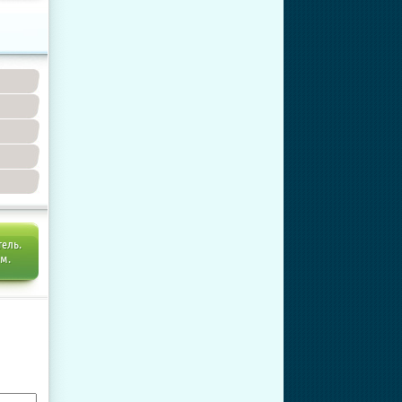
тель.
ем.