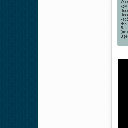
Уст
ком
Пос
Пос
что
Язы
Для
(вк
В р