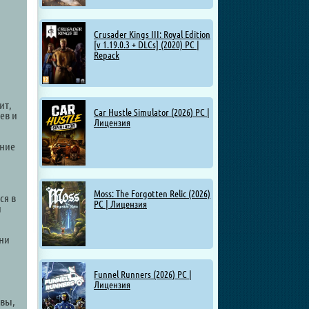
Crusader Kings III: Royal Edition
[v 1.19.0.3 + DLCs] (2020) PC |
Repack
ит,
Car Hustle Simulator (2026) PC |
ев и
Лицензия
и
вние
Moss: The Forgotten Relic (2026)
ся в
PC | Лицензия
и
Они
Funnel Runners (2026) PC |
Лицензия
овы,