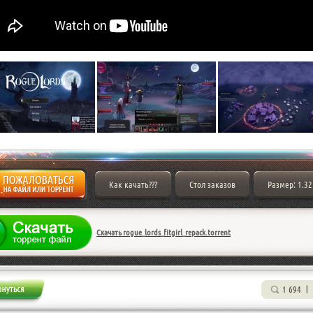
Как качать???
Стол заказов
Размер: 1.32
Скачать rogue_lords_fitgirl_repack.torrent
1 694