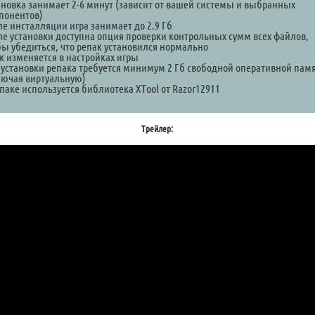
ановка занимает 2-6 минут (зависит от вашей системы и выбранных
понентов)
ле инсталляции игра занимает до 2.9 Гб
ле установки доступна опция проверки контрольных сумм всех файлов,
бы убедиться, что репак установился нормально
к изменяется в настройках игры
 установки репака требуется минимум 2 Гб свободной оперативной пам
лючая виртуальную)
епаке используется библиотека XTool от Razor12911
Трейлер: