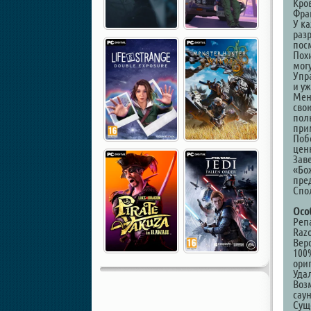
Кро
Фра
У ка
раз
пос
Пох
мог
Упр
и у
Мен
сво
пол
при
Поб
цен
Зав
«Бо
пре
Спо
Осо
Репа
Razo
Верс
100
ори
Уда
Воз
сау
Суще