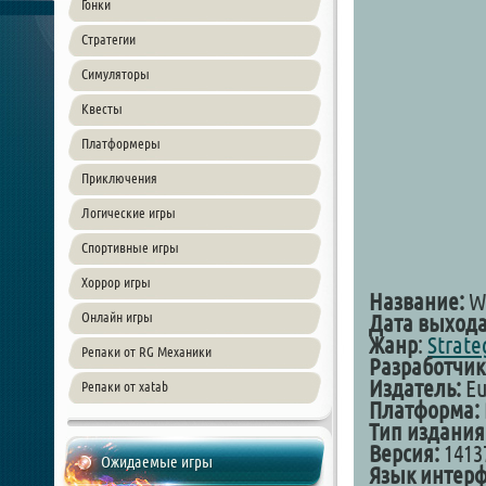
Гонки
Стратегии
Симуляторы
Квесты
Платформеры
Приключения
Логические игры
Спортивные игры
Хоррор игры
Название:
W
Онлайн игры
Дата выход
Жанр
:
Strate
Репаки от RG Механики
Разработчик
Издатель:
Eu
Репаки от xatab
Платформа:
Тип издания
Версия:
1413
Ожидаемые игры
Язык интер