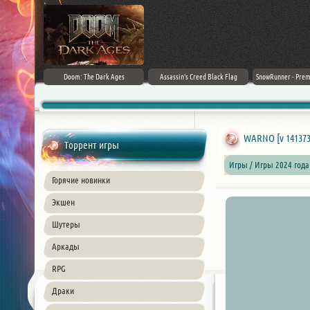
irector's Cut
Doom: The Dark Ages
Assassin's Creed Black Flag
SnowRunner - Prem
+ DLC] (2024)
Resynced (2026) PC
42.0 + D
ble
WARNO [v 141373 
Торрент игры
Игры / Игры 2024 года
Горячие новинки
Экшен
Шутеры
Аркады
RPG
Драки