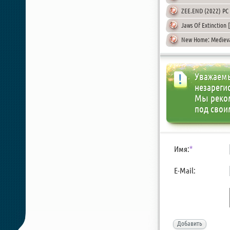
ZEE.END (2022) PC |
Jaws Of Extinction [
New Home: Medieval
Уважаемы
незареги
Мы реко
под свои
Имя:
*
E-Mail:
Добавить