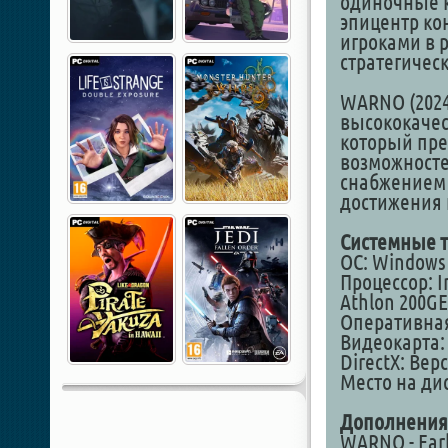
одиночные к
эпицентр ко
игроками в 
стратегичес
WARNO (2024
высококачес
который пре
возможносте
снабжением 
достижения
Системные т
ОС: Windows 7,
Процессор: In
Athlon 200GE
Оперативная
Видеокарта: 
DirectX: Вер
Место на дис
Дополнения
WARNO - Earl