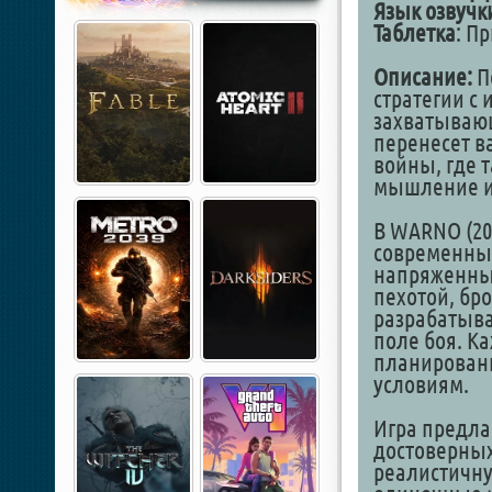
Язык озвучк
Таблетка
: П
Описание:
П
стратегии с 
захватывающ
перенесет в
войны, где 
мышление и
В WARNO (20
современны
напряженных
пехотой, бр
разрабатыва
поле боя. К
планирован
условиям.
Игра предла
достоверных
реалистичну