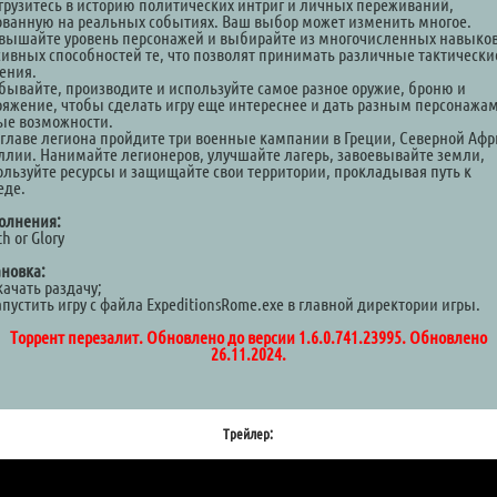
огрузитесь в историю политических интриг и личных переживаний,
ованную на реальных событиях. Ваш выбор может изменить многое.
овышайте уровень персонажей и выбирайте из многочисленных навыков
сивных способностей те, что позволят принимать различные тактически
ения.
обывайте, производите и используйте самое разное оружие, броню и
ряжение, чтобы сделать игру еще интереснее и дать разным персонажа
ые возможности.
о главе легиона пройдите три военные кампании в Греции, Северной Афр
аллии. Нанимайте легионеров, улучшайте лагерь, завоевывайте земли,
ользуйте ресурсы и защищайте свои территории, прокладывая путь к
еде.
олнения:
h or Glory
ановка:
качать раздачу;
апустить игру с файла ExpeditionsRome.exe в главной директории игры.
Торрент перезалит. Обновлено до версии 1.6.0.741.23995. Обновлено
26.11.2024.
Трейлер: