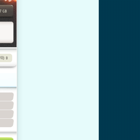
77 GB
0