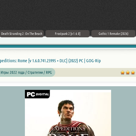
Death Stranding 2: On The Beach
Frostpunk 2 [v 1.6.0]
Gothic 1 Remake (2026)
peditions: Rome [v 1.6.0.741.23995 + DLC] (2022) PC | GOG-Rip
 Игры 2022 года / Стратегии /
RPG