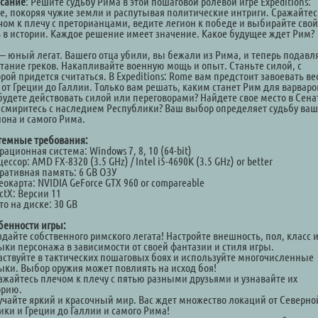
сание
: Решите судьбу Рима в этой пошаговой ролевой игре Expeditions:
e, покоряя чужие земли и распутывая политические интриги. Сражайтес
чом к плечу с преторианцами, ведите легион к победе и выбирайте свой
ь в истории. Каждое решение имеет значение. Какое будущее ждет Рим?
— юный легат. Вашего отца убили, вы бежали из Рима, и теперь подавл
стание греков. Накапливайте военную мощь и опыт. Станьте силой, с
рой придется считаться. В Expeditions: Rome вам предстоит завоевать ве
 от Греции до Галлии. Только вам решать, каким станет Рим для варваро
будете действовать силой или переговорами? Найдете свое место в Сена
 смиритесь с наследием Республики? Ваш выбор определяет судьбу ваш
иона и самого Рима.
темные требования:
ационная система: Windows 7, 8, 10 (64-bit)
ессор: AMD FX-8320 (3.5 GHz) / Intel i5-4690K (3.5 GHz) or better
ративная память: 6 GB ОЗУ
окарта: NVIDIA GeForce GTX 960 or compareable
ctX: Версии 11
о на диске: 30 GB
бенности игры:
здайте собственного римского легата! Настройте внешность, пол, класс 
ыки персонажа в зависимости от своей фантазии и стиля игры.
частвуйте в тактических пошаговых боях и используйте многочисленные
ыки. Выбор оружия может повлиять на исход боя!
ражайтесь плечом к плечу с пятью разными друзьями и узнавайте их
орию.
зучайте яркий и красочный мир. Вас ждет множество локаций от Северно
ики и Греции до Галлии и самого Рима!