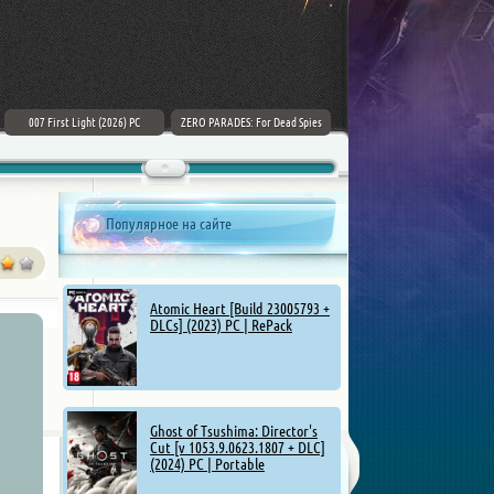
007 First Light (2026) PC
ZERO PARADES: For Dead Spies
Mount & Blade II: Bannerlord [v
(2026) РС
1.4.5.114927 + DLCs] (2025)
Популярное на сайте
Atomic Heart [Build 23005793 +
DLCs] (2023) PC | RePack
Ghost of Tsushima: Director's
Cut [v 1053.9.0623.1807 + DLC]
(2024) PC | Portable