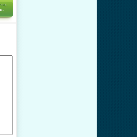
тель.
ем.