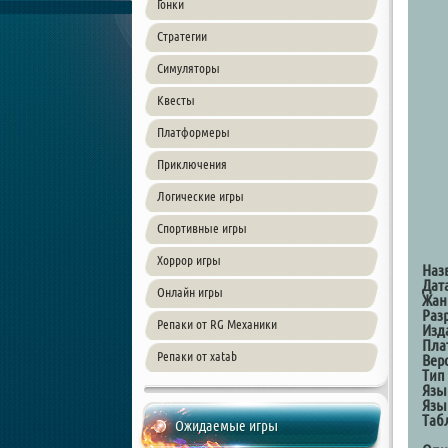
Гонки
Стратегии
Симуляторы
Квесты
Платформеры
Приключения
Логические игры
Спортивные игры
Хоррор игры
Наз
Дат
Онлайн игры
Жан
Раз
Репаки от RG Механики
Изд
Пла
Репаки от xatab
Вер
Тип
Язы
Язы
Таб
Ожидаемые игры