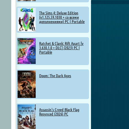
The Sims 4: Deluxe Edition
(v1.125.59.1030 + со всеми
дополнениями) PC | Portable
Ratchet & Clank: Rift Apart [v
3.630.1.0 + DLC] (2023) PC |
Portable
Doom: The Dark Ages
Assassin's Creed Black Flag
Resynced (2026) PC