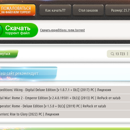
Как качать???
Стол заказов
Размер: 25.
Скачать expeditions_rome.torrent
13 723
аш сайт рекомендует
peditions: Viking - Digital Deluxe Edition [v 1.0.7.1 + DLC] (2017) PC | Лицензия
tal War: Rome 2 - Emperor Edition [v 2.4.0.19581 + DLCs] (2013) PC | RePack от xatab
perator: Rome - Deluxe Edition [v 1.5.0 + DLCs] (2019) PC | RePack от xatab
rriors: Rise to Glory (2022) PC | Лицензия