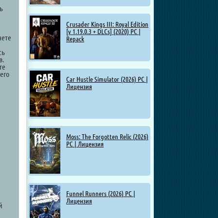
ь
Crusader Kings III: Royal Edition
[v 1.19.0.3 + DLCs] (2020) PC |
яете
Repack
сь
в.
те
его
Car Hustle Simulator (2026) PC |
Лицензия
Moss: The Forgotten Relic (2026)
PC | Лицензия
и
Funnel Runners (2026) PC |
Лицензия
й