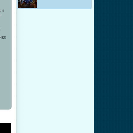
 и
е
м
ике