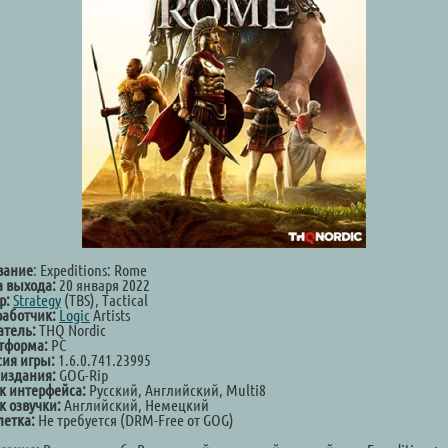
вание
: Expeditions: Rome
а выхода:
20 января 2022
р:
Strategy
(TBS), Tactical
работчик:
Logic
Artists
атель:
THQ Nordic
тформа:
PC
сия игры:
1.6.0.741.23995
 издания:
GOG-Rip
к интерфейса:
Русский, Английский, Multi8
к озвучки:
Английский, Немецкий
летка:
Не требуется (DRM-Free от GOG)