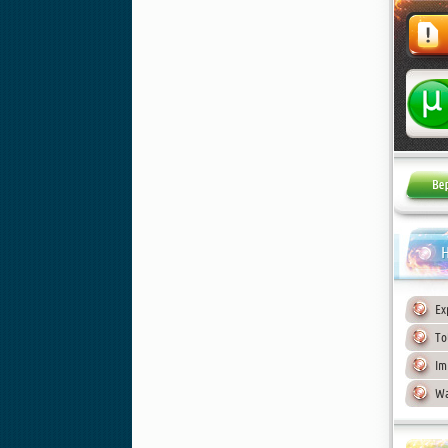
Жалоба
Н
Ex
To
Im
Wa