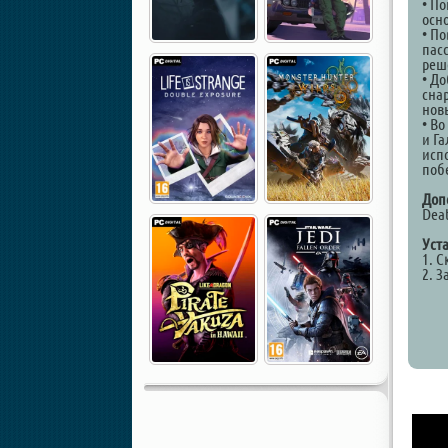
• П
осн
• П
пас
реш
• Д
сна
нов
• В
и Г
исп
поб
Доп
Deat
Уст
1. С
2. З