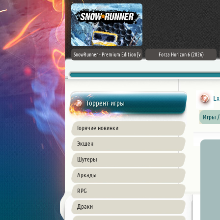
Assassin's Creed Black Flag
SnowRunner - Premium Edition [v
Forza Horizon 6 (2026)
Resynced (2026) PC
42.0 + DLCs]
Ex
Торрент игры
Игры /
Горячие новинки
Экшен
Шутеры
Аркады
RPG
Драки