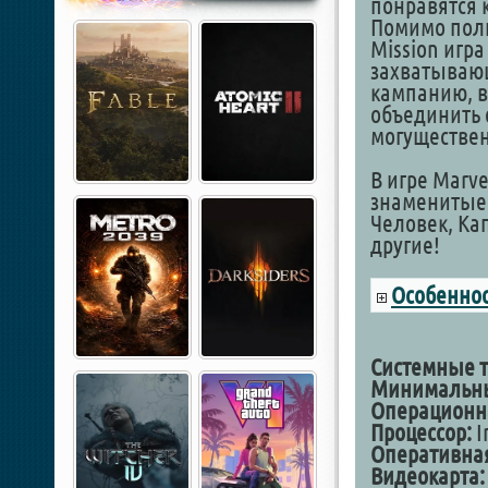
понравятся 
Помимо пол
Mission игра
захватываю
кампанию, в
объединить 
могуществен
В игре Marve
знаменитые 
Человек, Ка
другие!
Особеннос
Cистемные т
Минимальн
Операционна
Процессор:
I
Оперативная
Видеокарта: