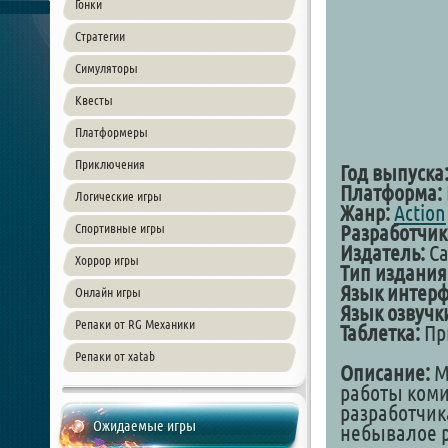
Гонки
Стратегии
Симуляторы
Квесты
Платформеры
Приключения
Год выпуска
Платформа:
Логические игры
Жанр:
Action
Спортивные игры
Разработчик
Издатель:
Ca
Хоррор игры
Тип издания
Язык интерф
Онлайн игры
Язык озвучк
Репаки от RG Механики
Таблетка:
При
Репаки от xatab
Описание:
Ma
работы коми
разработчик
Ожидаемые игры
небывалое р