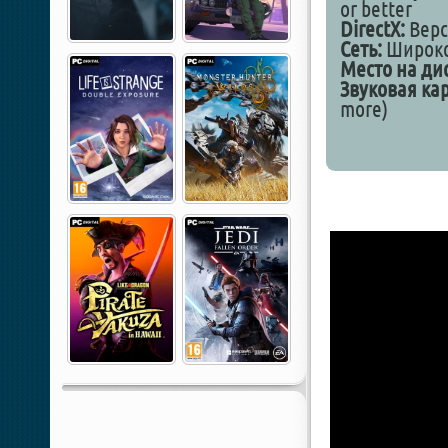
or better
DirectX:
Верс
Сеть:
Широко
Место на дис
Звуковая кар
more)