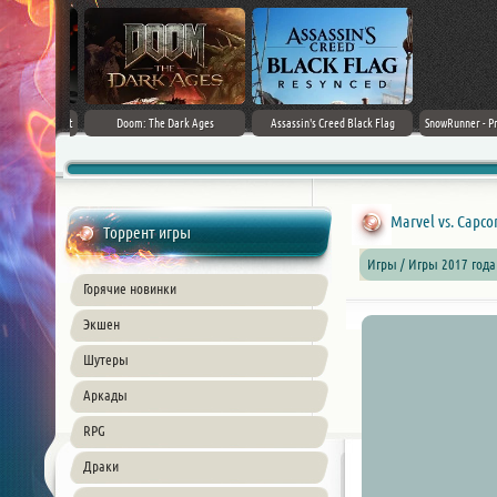
rk Ages
Assassin's Creed Black Flag
SnowRunner - Premium Edition [v
Forza Horizon
Resynced (2026) PC
42.0 + DLCs]
Marvel vs. Capcom
Торрент игры
Игры / Игры 2017 года
Горячие новинки
Экшен
Шутеры
Аркады
RPG
Драки