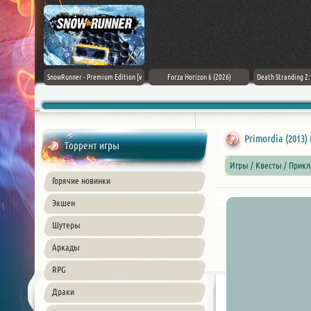
Black Flag
SnowRunner - Premium Edition [v
Forza Horizon 6 (2026)
Death Stranding 2
26) PC
42.0 + DLCs]
Primordia (2013) 
Торрент игры
Игры / Квесты / Прик
Горячие новинки
Экшен
Шутеры
Аркады
RPG
Драки