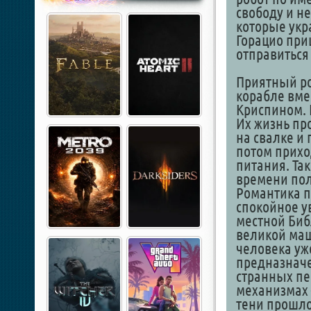
свободу и не
которые укра
Горацио при
отправиться
Приятный ро
корабле вме
Криспином. 
Их жизнь пр
на свалке и
потом прихо
питания. Та
времени пол
Романтика п
спокойное у
местной Биб
великой маш
человека уже
предназначе
странных пе
механизмах 
тени прошло