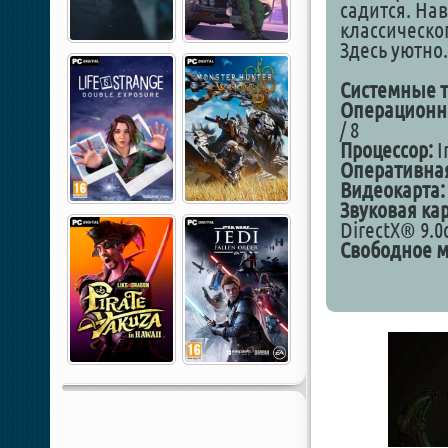
садится. Нав
классическог
Здесь уютно
Cистемные т
Операционна
/ 8
Процессор:
I
Оперативная
Видеокарта:
Звуковая кар
DirectX® 9.0
Свободное м