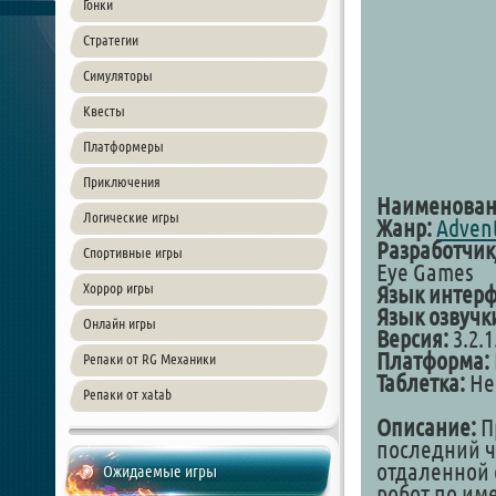
Гонки
Стратегии
Симуляторы
Квесты
Платформеры
Приключения
Наименован
Логические игры
Жанр:
Adven
Разработчик
Спортивные игры
Eye Games
Хоррор игры
Язык интерф
Язык озвучк
Онлайн игры
Версия:
3.2.1
Платформа:
Репаки от RG Механики
Таблетка:
Не
Репаки от xatab
Описание:
Пр
последний ч
отдаленной 
Ожидаемые игры
робот по им