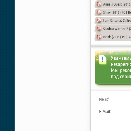
Anna's Quest (2015
Shiny (2016) PC | R
I am Setsuna: Collec
Shadow Warrior 2 (
Brink (2011) PC | 
Уважаемы
незареги
Мы реко
под свои
Имя:
*
E-Mail: