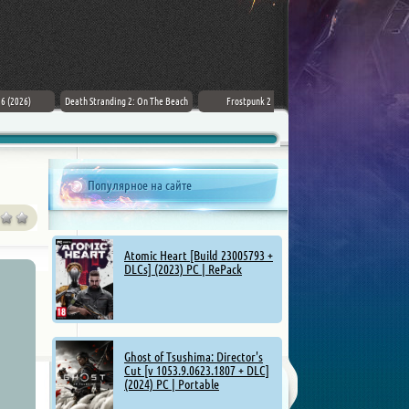
007 First Light (2026) PC
ZERO PARADES: For Dead Spies
Mount & Blade II: Bannerlord [v
(2026) РС
1.4.5.114927 + DLCs] (2025)
Популярное на сайте
Atomic Heart [Build 23005793 +
DLCs] (2023) PC | RePack
Ghost of Tsushima: Director's
Cut [v 1053.9.0623.1807 + DLC]
(2024) PC | Portable