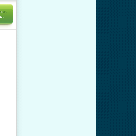
тель.
ем.