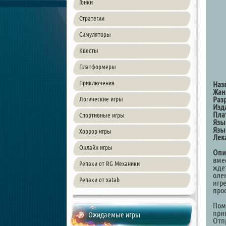
Гонки
Стратегии
Симуляторы
Квесты
Платформеры
Приключения
Наз
Жан
Раз
Логические игры
Изд
Пла
Спортивные игры
Язы
Язы
Хоррор игры
Лек
Онлайн игры
Опи
вмес
Репаки от RG Механики
жде
оле
Репаки от xatab
игр
про
Пом
при
Ожидаемые игры
Отп