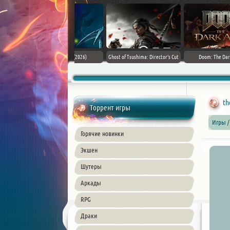
Assassin's Creed Black Flag
SnowRunner - Premium Edition [v
Forza Horizon 6 (2026)
Resynced (2026) PC
42.0 + DLCs]
th
Торрент игры
Игры /
Горячие новинки
Экшен
Шутеры
Аркады
RPG
Драки