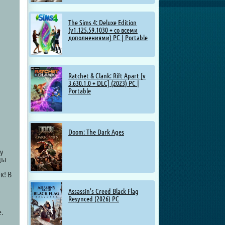
The Sims 4: Deluxe Edition
(v1.125.59.1030 + со всеми
дополнениями) PC | Portable
Ratchet & Clank: Rift Apart [v
3.630.1.0 + DLC] (2023) PC |
Portable
Doom: The Dark Ages
у
оды
к! В
Assassin's Creed Black Flag
Resynced (2026) PC
е.