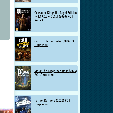
Crusader Kings III: Royal Edition
[v 1.19.0.3 + DLCs] (2020) PC |
Repack
Car Hustle Simulator (2026) PC |
Лицензия
Moss: The Forgotten Relic (2026)
PC | Лицензия
Funnel Runners (2026) PC |
Лицензия