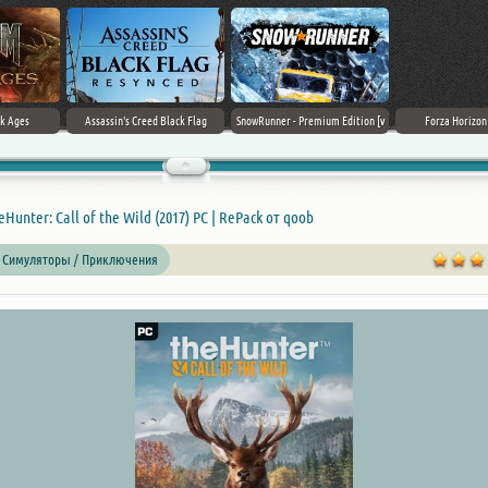
Death Stranding 2: On The Beach
Frostpunk 2 [v 1.6.0]
Gothic 1 Remake (2026)
eHunter: Call of the Wild (2017) PC | RePack от qoob
 Симуляторы / Приключения