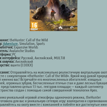
вание:
theHunter: Call of the Wild
р:
Adventure
, Simulation, Sports
работчик:
Expansive Worlds
атель:
Avalanche Studios
тформа:
PC
к интерфейса:
Русский, Английский, MULTi8
к озвучки:
Английский
арство:
вшито (CODEX)
сание:
Отправляйтесь на максимально реалистичную виртуальную охот
те с симулятором «theHunter: Call of the Wild». Яркий мир дикой прир
т именно вас! Встречайте его многочисленных обитателей: изящных
ней, огромных зубров, бесчисленные птичьи стаи и даже лесных букаше
е представлено целых 13 тыс. гектаров площади — каждый сантиметр
странства создан с помощью самой совершенной технологии Apex.
имо уникальной игровой атмосферы одиночного режима, theHunter
готовила для вас и уникальную сетевую игру: кооператив и соревновани
равляйтесь на охоту вместе с компанией и побейте все достигнутые ими