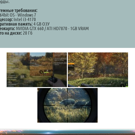
орды.
темные требования:
64bit OS - Windows 7
цессор:
Intel i3-4170
ративная память:
4 GB ОЗУ
еокарта:
NVIDIA GTX 660 / ATI HD7870 - 1GB VRAM
то на диске:
20 Гб