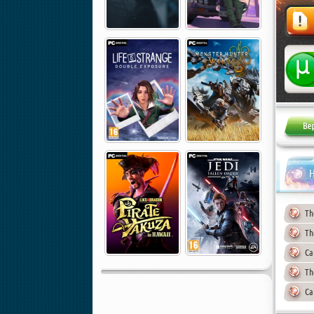
Жалоба
Н
Th
Th
Ca
Th
Ca