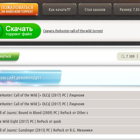
Как качать???
Стол заказов
Размер: 7.83
Скачать thehunter-call-of-the-wild.torrent
7 309
аш сайт рекомендует
eHunter: Call of the Wild [+ DLCs] (2017) PC | Лицензия
eHunter: Call of the Wild [+ DLCs] (2017) PC | Лицензия
ll of Juarez: Bound in Blood (2009) PC | RePack от Other s
e Wild Eight (2017) PC | RePack от qoob
ll of Juarez: Gunslinger (2013) PC | RePack от R.G. Механики