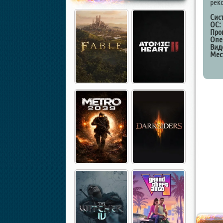
рек
Cис
ОС:
Про
Опе
Вид
Мес