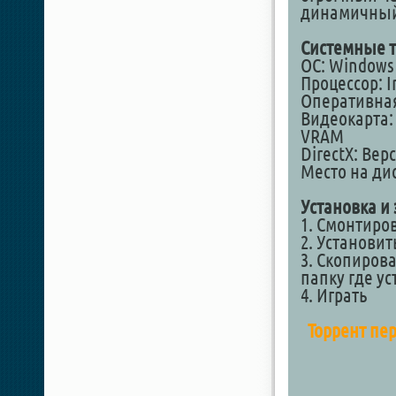
динамичный 
Системные т
ОС: Windows 7
Процессор: In
Оперативная
Видеокарта: 
VRAM
DirectX: Вер
Место на дис
Установка и 
1. Смонтиро
2. Установит
3. Скопирова
папку где у
4. Играть
Торрент пе