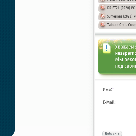
DRIFT21 (2020) PC |
Sumerians (2023) P
Tainted Grail: Con
Уважаемы
незареги
Мы реко
под свои
Имя:
*
E-Mail:
Добавить