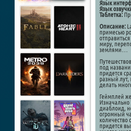
Язык интерф
Язык озвучк
Таблетка:
Пр
Описание:
L
примесью ро
отправиться
миру, пере
землями…
Путешествов
под названи
придется ср
разный лут,
делать мног
Геймплей же
Изначально 
диаблоид, но
огромный ча
количество 
придется вы