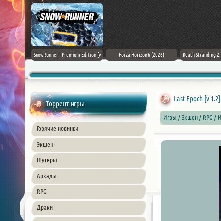
Black Flag
SnowRunner - Premium Edition [v
Forza Horizon 6 (2026)
Death Stranding 2
26) PC
42.0 + DLCs]
Last Epoch [v 1.2
Торрент игры
Игры / Экшен /
RPG
/ И
Горячие новинки
Экшен
Шутеры
Аркады
RPG
Драки