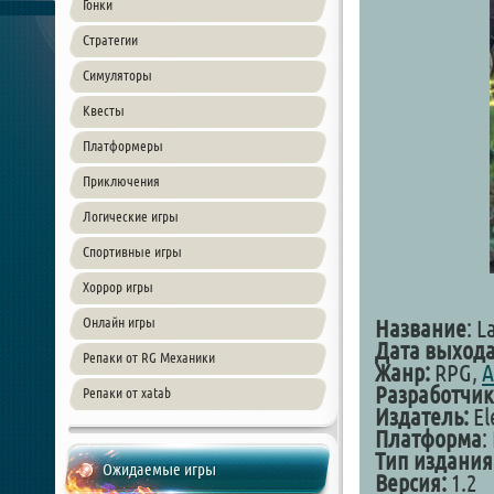
Гонки
Стратегии
Симуляторы
Квесты
Платформеры
Приключения
Логические игры
Спортивные игры
Хоррор игры
Онлайн игры
Название
: L
Дата выхода
Репаки от RG Механики
Жанр:
RPG,
A
Разработчик
Репаки от xatab
Издатель:
El
Платформа
:
Тип издания
Ожидаемые игры
Версия:
1.2