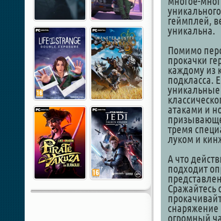
многое-мног
уникального
геймплей, ве
уникальна.
Помимо перс
прокачки гер
каждому из 
подкласса. Е
уникальные 
классическо
атаками и н
призывающег
тремя специ
луком и кин
А что действ
подходит оп
представле
Сражайтесь 
прокачивайт
снаряжение и
огромный ча