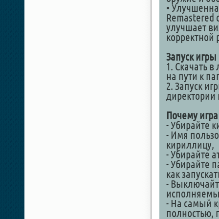
• Улучшенная
Remastered 
улучшает ви
корректной 
Запуск игры
1. Скачать в
на пути к п
2. Запуск иг
директории
Почему игра
- Убирайте к
- Имя польз
кириллицу,
- Убирайте а
- Убирайте п
как запускат
- Выключайте
исполняемы
- На самый к
полностью, 