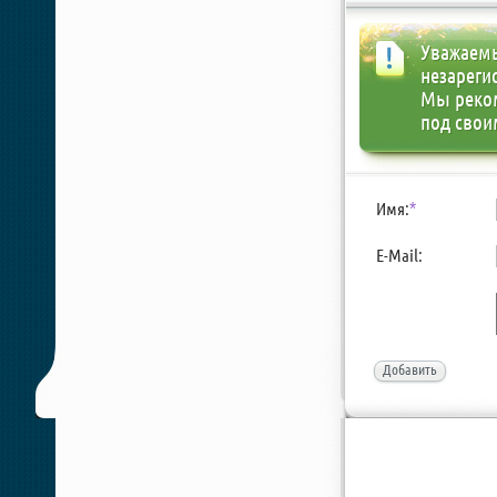
Уважаемы
незареги
Мы реко
под свои
Имя:
*
E-Mail:
Добавить