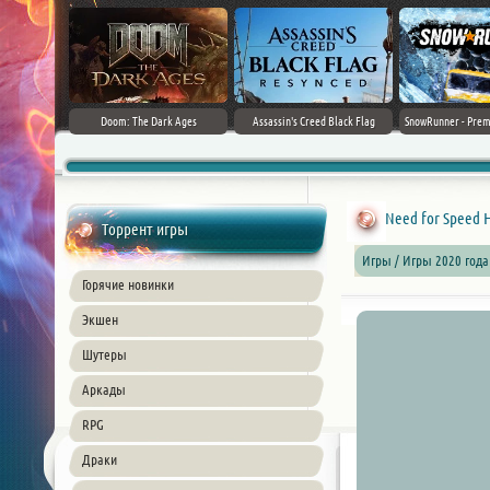
irector's Cut
Doom: The Dark Ages
Assassin's Creed Black Flag
SnowRunner - Prem
+ DLC] (2024)
Resynced (2026) PC
42.0 + D
ble
Need for Speed Ho
Торрент игры
Игры / Игры 2020 года 
Горячие новинки
Экшен
Шутеры
Аркады
RPG
Драки