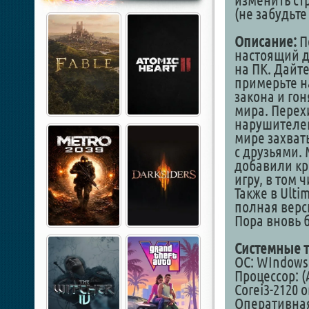
изменить ст
(не забудьт
Описание:
П
настоящий др
на ПК. Дайт
примерьте н
закона и го
мира. Перех
нарушителей
мире захват
с друзьями.
добавили к
игру, в том
Также в Ulti
полная верс
Пора вновь б
Системные т
ОС: WIndows 1
Процессор: (
Corei3-2120 o
Оперативная