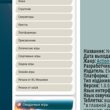
Гонки
Стратегии
Симуляторы
Квесты
Платформеры
Приключения
Логические игры
Название:
Ne
Дата выхода
Спортивные игры
Жанр:
Action
Хоррор игры
Разработчик
Издатель
: E
Онлайн игры
Платформа:
Тип издания
Репаки от RG Механики
Версия:
1.0.0
Репаки от xatab
Язык интер
Язык озвучк
Таблетка:
вши
*в главной 
Ожидаемые игры