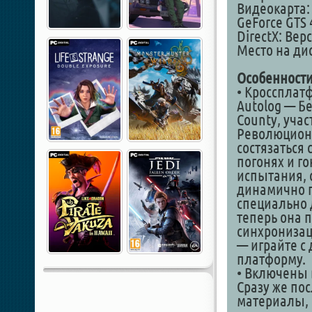
Видеокарта: 
GeForce GTS 
DirectX: Вер
Место на дис
Особенности
• Кроссплат
Autolog — Бе
County, уча
Революционн
состязаться
погонях и го
испытания, 
динамично п
специально 
теперь она 
синхронизац
— играйте с
платформу.
• Включены 
Сразу же по
материалы, 