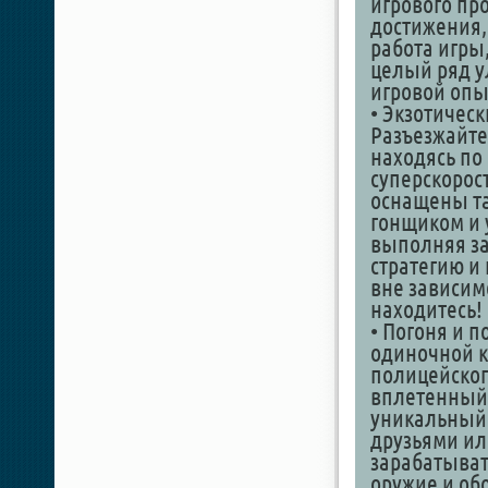
игрового пр
достижения,
работа игры
целый ряд у
игровой опы
• Экзотичес
Разъезжайте
находясь по
суперскорос
оснащены та
гонщиком и 
выполняя з
стратегию и
вне зависимо
находитесь!
• Погоня и 
одиночной к
полицейског
вплетенный
уникальный о
друзьями ил
зарабатыват
оружие и об