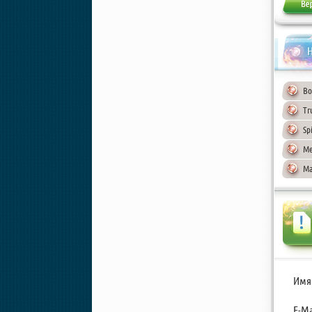
Н
Bo
Tr
Sp
Me
Ma
Имя
E-Ma