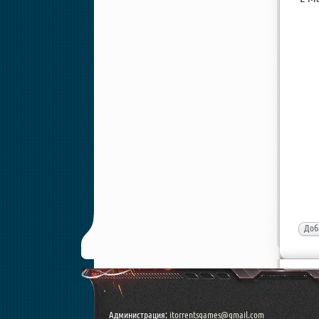
Доб
Администрация:
itorrentsgames@gmail.com