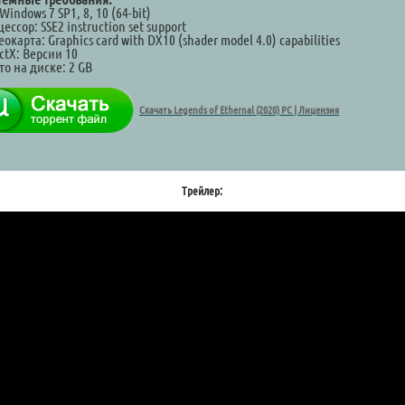
Windows 7 SP1, 8, 10 (64-bit)
ессор: SSE2 instruction set support
окарта: Graphics card with DX10 (shader model 4.0) capabilities
ctX: Версии 10
о на диске: 2 GB
Скачать Legends of Ethernal (2020) PC | Лицензия
Трейлер: