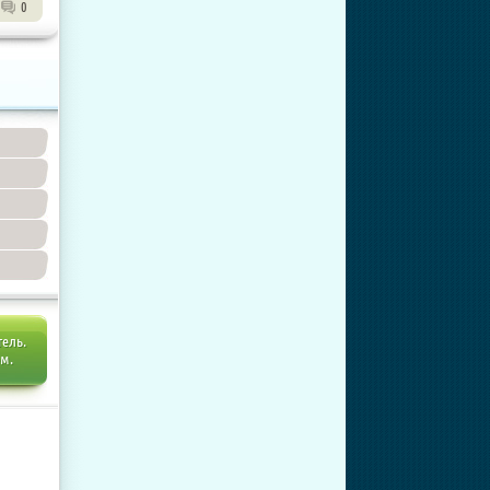
0
тель.
ем.