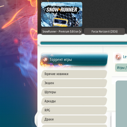
Assassin's Creed Black Flag
SnowRunner - Premium Edition [v
Forza Horizon 6 (2026)
Resynced (2026) PC
42.0 + DLCs]
Le
Торрент игры
Игры /
Горячие новинки
Экшен
Шутеры
Аркады
RPG
Драки