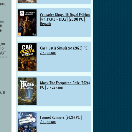
дко,
Crusader Kings III: Royal Edition
[v 1.19.0.3 + DLCs] (2020) PC |
 вы
Repack
об
е
для
но
Car Hustle Simulator (2026) PC |
дут
Лицензия
но в
Moss: The Forgotten Relic (2026)
PC | Лицензия
, и
,
Funnel Runners (2026) PC |
Лицензия