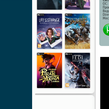
ОС: 
Проц
Виде
Dire
Мест