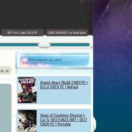
007 First Light (2026) PC
ZERO PARADES: For Dead Spies
Mount & Blade II: Bannerlord [v
(2026) РС
1.4.5.114927 + DLCs] (2025)
Популярное на сайте
Atomic Heart [Build 23005793 +
DLCs] (2023) PC | RePack
Ghost of Tsushima: Director's
Cut [v 1053.9.0623.1807 + DLC]
(2024) PC | Portable