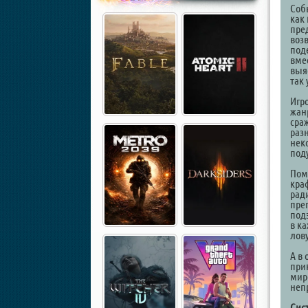
Соб
как 
пре
воз
под
вме
выя
так
Игр
жан
сра
раз
нек
под
Пом
кра
рад
пре
под
в к
лову
А в 
при
мир
неп
Сис