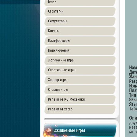
Гонки
Стратегии
Симуляторы
Квесты
Платформеры
Приключения
Логические игры
Наз
Спортивные игры
Дат
Жан
Хоррор игры
Раз
Изд
Онлайн игры
Пла
Тип
Язы
Репаки от RG Механики
Язы
Таб
Репаки от xatab
Опи
дву
нез
Ожидаемые игры
мно