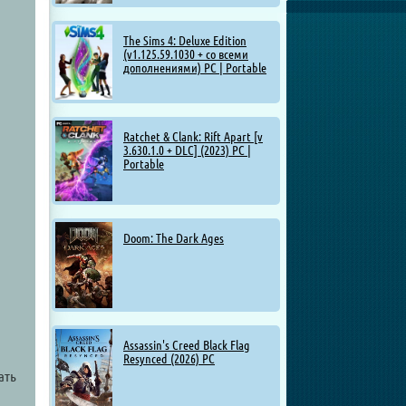
The Sims 4: Deluxe Edition
(v1.125.59.1030 + со всеми
дополнениями) PC | Portable
Ratchet & Clank: Rift Apart [v
3.630.1.0 + DLC] (2023) PC |
Portable
Doom: The Dark Ages
Assassin's Creed Black Flag
Resynced (2026) PC
ать