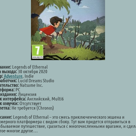
вание:
Legends of Ethernal
а выхода:
30 октября 2020
р:
Adventure
, Indie
работчик:
Lucid Dreams Studio
ательство:
Natsume Inc.
тформа:
PC
 издания:
Лицензия
к интерфейса:
Английский, Multi6
к озвучки:
Отсутствует
летка:
Не требуется (Chronos)
сание:
Legends of Ethernal – это смесь приключенческого экшена и
хмерного платформера с видом сбоку. Тут вам придется отправиться в
абываемое путешествие, сразиться с многочисленными врагами, и сдел
гое-многое другое…