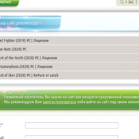
1 362
аш сайт рекомендует
et Fighter (2019) PC | Лицензия
ue Hate (2020) PC
irit of the North (2020) PC | Лицензия
tamorphosis (2020) PC | Лицензия
id of Sker (2020) PC | RePack от xatab
Уважаемый посетитель, Вы зашли на сайт как незарегистрированный пользова
Мы рекомендуем Вам
зарегистрироваться
либо войти на сайт под своим имен
:
*
il: