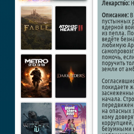
Лекарство:
Н
Описание:
В
пустынных 
ядерной вой
из пепла. П
ведёте безн
любимую Ари
самопровозг
помочь, если
поручить тол
земли от ам
Согласившис
покидаете ж
заснеженные
начала. Стро
передвижени
на опасных 
кому доверя
коррупцией
безумными к