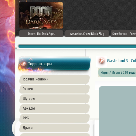
irector's Cut
Doom: The Dark Ages
Assassin's Creed Black Flag
SnowRunner - Prem
+ DLC] (2024)
Resynced (2026) PC
42.0 + D
ble
Wasteland 3 - Col
Торрент игры
Игры / Игры 2020 года
Горячие новинки
Экшен
Шутеры
Аркады
RPG
Драки