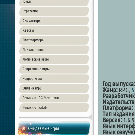
Гонки
Стратегии
Симуляторы
Квесты
Платформеры
Приключения
Логические игры
Спортивные игры
Хоррор игры
Год выпуска
Онлайн игры
Жанр:
RPG,
S
Разработчик
Репаки от RG Механики
Издательств
Платформа:
Репаки от xatab
Тип издания
Версия:
1.6.9
Язык интерф
Ожидаемые игры
Язык озвучк