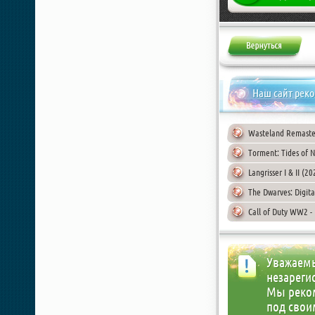
Наш сайт рек
Wasteland Remaste
Torment: Tides of 
Langrisser I & II (
The Dwarves: Digita
Call of Duty WW2 - 
Уважаемы
незареги
Мы реко
под свои