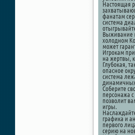
Настоящая р
захватывающ
фанатам сер
система диа
отыгрывайте 
Выживание в
холодном Ко
может гаран
Игрокам при
на жертвы, 
Глубокая, т
опасное окр
система лежа
динамичных
Соберите св
персонажа с
позволит ва
игры.
Наслаждайте
графика и а
первого лиц
серию на но