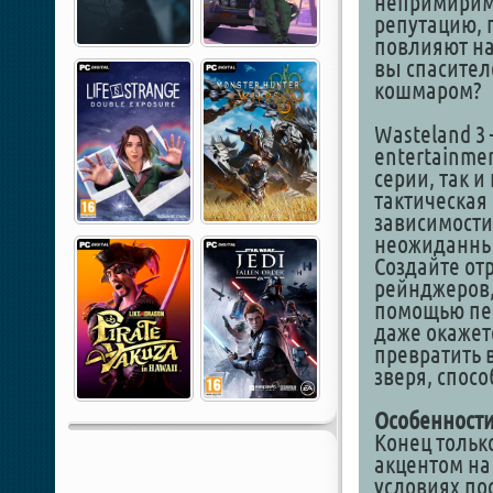
непримирим
репутацию, 
повлияют на
вы спасител
кошмаром?
Wasteland 3 
entertainme
серии, так 
тактическая
зависимости
неожиданны
Создайте от
рейнджеров, 
помощью пер
даже окажет
превратить 
зверя, спос
Особенности
Конец тольк
акцентом на
условиях по