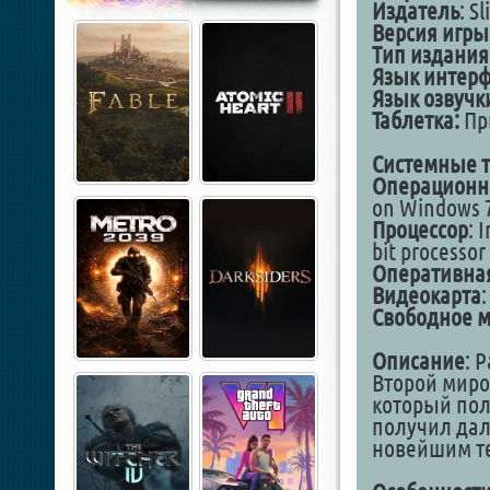
Издатель
: S
Версия игры
Тип издания
Язык интерф
Язык озвучк
Таблетка:
При
Системные 
Операционн
on Windows 7 
Процессор
: 
bit processor
Оперативна
Видеокарта
Свободное м
Описание
: 
Второй миро
который пол
получил дал
новейшим те