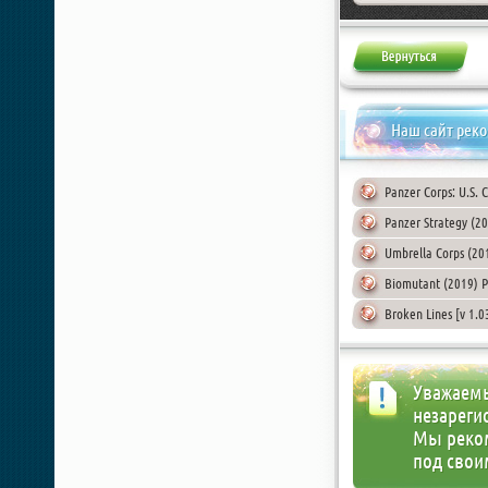
Наш сайт рек
Panzer Corps: U.S. 
Panzer Strategy (2
Umbrella Corps (20
Biomutant (2019) 
Broken Lines [v 1.0
Уважаемы
незареги
Мы реко
под свои