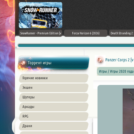
Black Flag
SnowRunner - Premium Edition [v
Forza Horizon 6 (2026)
Death Stranding 2
26) PC
42.0 + DLCs]
Panzer Corps 2 [v
Торрент игры
Игры / Игры 2020 года 
Горячие новинки
Экшен
Шутеры
Аркады
RPG
Драки