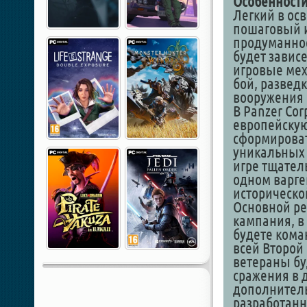
Особенности
Легкий в осв
пошаговый и
продуманнос
будет завис
игровые мех
бой, разведк
вооружения 
В Panzer Cor
европейскую
сформироват
уникальных 
игре тщател
одном варге
историческо
Основной реж
кампания, в
будете кома
всей Второй
ветераны бу
сражения в д
дополнитель
разработанн