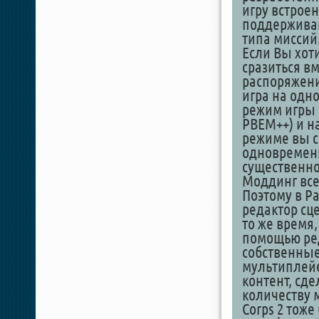
игру встрое
поддерживаю
типа миссий
Если Вы хот
сразиться в
распоряжени
игра на одно
режим игры п
PBEM++) и н
режиме вы с
одновременн
существенно
Моддинг все
Поэтому в P
редактор сц
то же время,
помощью ред
собственные
мультиплейе
контент, сд
количеству 
Corps 2 тоже