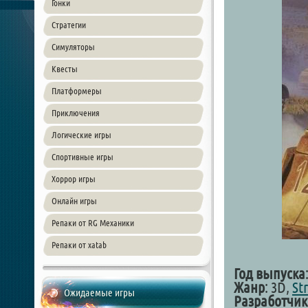
Гонки
Стратегии
Симуляторы
Квесты
Платформеры
Приключения
Логические игры
Спортивные игры
Хоррор игры
Онлайн игры
Репаки от RG Механики
Репаки от xatab
Год выпуска
Жанр
: 3D,
St
Ожидаемые игры
Разработчик