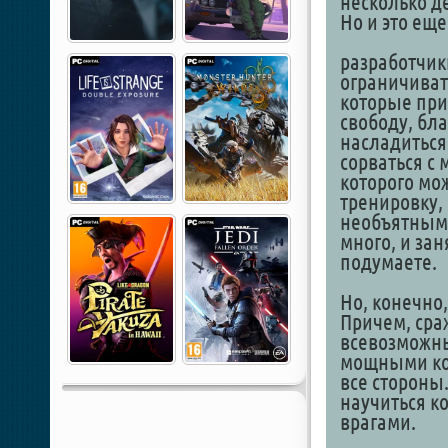
несколько д
Но и это ещ
разработчики
ограничиват
которые при
свободу, бл
насладиться
сорваться с 
которого мо
тренировку, 
необъятными
много, и зан
подумаете.
Но, конечно,
Причем, сра
всевозможн
мощными ком
все стороны
научиться к
врагами.