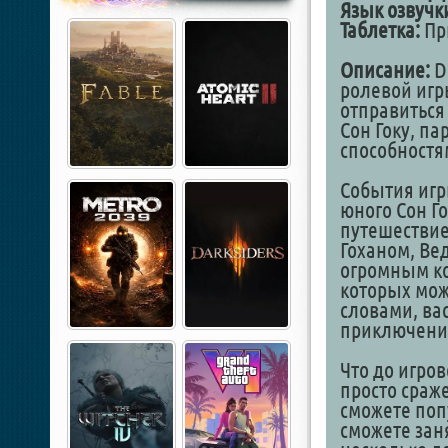
Язык озвучк
Таблетка:
При
Описание:
Dr
ролевой игр
отправиться
Сон Гоку, п
способност
События игр
юного Сон Го
путешествие
Гоханом, Вед
огромным ко
которых мож
словами, ва
приключен
Что до игров
просто сраже
сможете поп
сможете зан