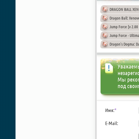
DRAGON BALL XENOV
Dragon Ball: Xenove
Jump Force [v 2.00 
Jump Force - Ultima
Dragon's Dogma: Da
Уважаемы
незареги
Мы реко
под свои
Имя:
*
E-Mail: