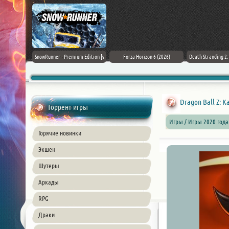
Black Flag
SnowRunner - Premium Edition [v
Forza Horizon 6 (2026)
Death Stranding 2
26) PC
42.0 + DLCs]
Dragon Ball Z: Ka
Торрент игры
Игры / Игры 2020 года
Горячие новинки
Экшен
Шутеры
Аркады
RPG
Драки