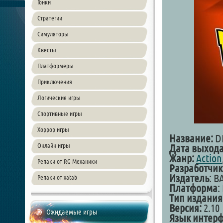
Гонки
Стратегии
Симуляторы
Квесты
Платформеры
Приключения
Логические игры
Спортивные игры
Хоррор игры
Название:
D
Онлайн игры
Дата выход
Жанр:
Action
Репаки от RG Механики
Разработчик
Издатель
: 
Репаки от xatab
Платформа
:
Тип издания
Версия:
2.10
Ожидаемые игры
Язык интерф