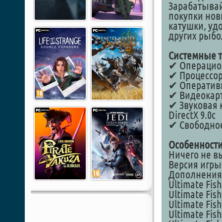
Зарабатывай
покупки нов
катушки, уд
других рыбо
Системные т
✔ Операционн
✔ Процессор:
✔ Оперативн
✔ Видеокарт
✔ Звуковая к
DirectX 9.0с
✔ Свободное
Особенности
Ничего не в
Версия игры 
Дополнения
Ultimate Fis
Ultimate Fis
Ultimate Fis
Ultimate Fis