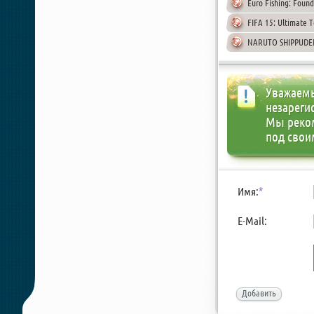
Euro Fishing: Foun
FIFA 15: Ultimate 
NARUTO SHIPPUDEN 
Уважаемы
незареги
Мы реко
под свои
Имя:
*
E-Mail:
Добавить