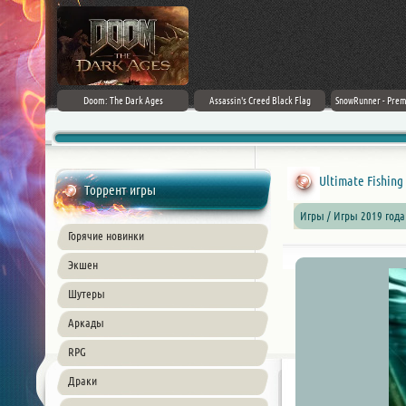
irector's Cut
Doom: The Dark Ages
Assassin's Creed Black Flag
SnowRunner - Prem
+ DLC] (2024)
Resynced (2026) PC
42.0 + D
ble
Ultimate Fishing
Торрент игры
Игры / Игры 2019 года
Горячие новинки
Экшен
Шутеры
Аркады
RPG
Драки