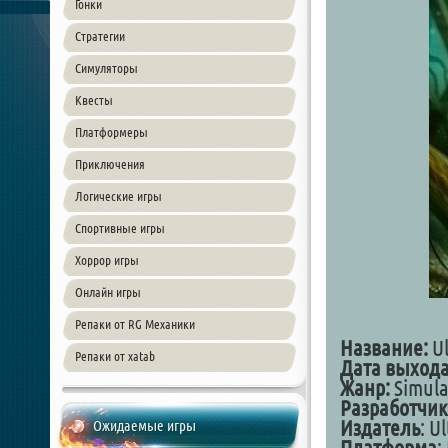
Гонки
Стратегии
Симуляторы
Квесты
Платформеры
Приключения
Логические игры
Спортивные игры
Хоррор игры
Онлайн игры
Репаки от RG Механики
Название:
Ul
Репаки от xatab
Дата выхода
Жанр:
Simula
Разработчик
Издатель
: U
Ожидаемые игры