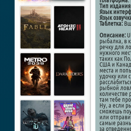
Платформа
:
Тип издания
Язык интерф
Язык озвучк
Таблетка:
Вш
Описание:
Ul
рыбалка, в 
речку для л
нужного мес
таких как П
США и Канад
места и поп
удочку или 
расслабитьс
рыбной ловл
количестве 
там тебе про
Ну, а если р
сможешь поу
или отправи
самые разны
за отведенн