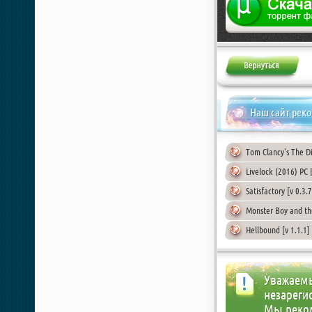
Наш сайт рек
Tom Clancy's The Di
Livelock (2016) PC 
Satisfactory [v 0.3
Monster Boy and th
Hellbound [v 1.1.1
Уважаемы
незареги
Мы реко