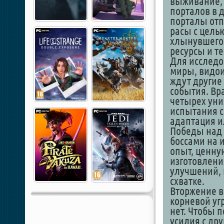
выживание, 
порталов в 
порталы отп
расы с цель
хлынувшего 
ресурсы и те
Для исслед
миры, видо
ждут другие
события. Вр
четырех уни
испытания с
адаптация и
Победы над
боссами на 
опыт, ценну
изготовлени
улучшений, 
схватке.
Вторжение в
корневой уг
нет. Чтобы 
усилия с др