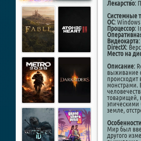
Лекарство
: 
Системные 
ОС
: Windows 
Процессор
: 
Оперативна
Видеокарта
DirectX
: Вер
Место на ди
Описание
: 
выживание о
происходит 
монстрами. 
человечеств
товарищей, 
эпическими 
земле, отстр
Особенности
Мир был вве
другого изм