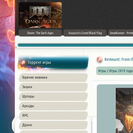
irector's Cut
Doom: The Dark Ages
Assassin's Creed Black Flag
SnowRunner - Prem
+ DLC] (2024)
Resynced (2026) PC
42.0 + D
ble
Remnant: From th
Торрент игры
Игры / Игры 2019 года
Горячие новинки
Экшен
Шутеры
Аркады
RPG
Драки