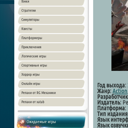
Гонки
Стратегии
Симуляторы
Квесты
Платформеры
Приключения
Логические игры
Спортивные игры
Хоррор игры
Онлайн игры
Год выхода
:
Жанр
:
Action
Репаки от RG Механики
Разработчик
Издатель
: P
Репаки от xatab
Платформа
:
Тип издания
Язык интер
Ожидаемые игры
Язык озвучк