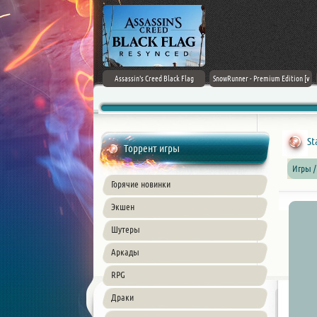
Doom: The Dark Ages
Assassin's Creed Black Flag
SnowRunner - Premium Edition [v
Resynced (2026) PC
42.0 + DLCs]
St
Торрент игры
Игры /
Горячие новинки
Экшен
Шутеры
Аркады
RPG
Драки