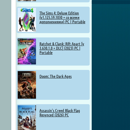
The Sims 4: Deluxe Edition
(v1.125.59.1030 + со всеми
дополнениями) PC | Portable
Ratchet & Clank: Rift Apart [v
3.630.1.0 + DLC] (2023) PC |
Portable
Doom: The Dark Ages
Assassin's Creed Black Flag
Resynced (2026) PC