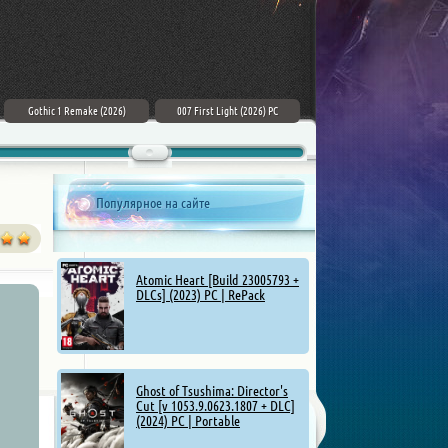
Gothic 1 Remake (2026)
007 First Light (2026) PC
ZERO PARADES: For Dead Spies
(2026) РС
Популярное на сайте
Atomic Heart [Build 23005793 +
DLCs] (2023) PC | RePack
Ghost of Tsushima: Director's
Cut [v 1053.9.0623.1807 + DLC]
(2024) PC | Portable