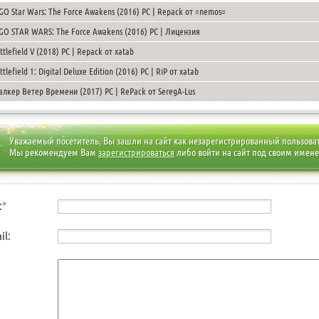
GO Star Wars: The Force Awakens (2016) PC | Repack от =nemos=
GO STAR WARS: The Force Awakens (2016) PC | Лицензия
ttlefield V (2018) PC | Repack от xatab
ttlefield 1: Digital Deluxe Edition (2016) PC | RiP от xatab
алкер Ветер Времени (2017) PC | RePack от SeregA-Lus
Уважаемый посетитель, Вы зашли на сайт как незарегистрированный пользова
Мы рекомендуем Вам
зарегистрироваться
либо войти на сайт под своим имен
:
*
il: