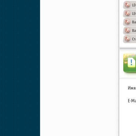
LE
LE
Ba
Ba
Ст
Имя
E-Ma