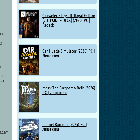
Crusader Kings III: Royal Edition
[v 1.19.0.3 + DLCs] (2020) PC |
Repack
ых
хе
Car Hustle Simulator (2026) PC |
Лицензия
и
 и
ных
Moss: The Forgotten Relic (2026)
PC | Лицензия
Funnel Runners (2026) PC |
Лицензия
лдат