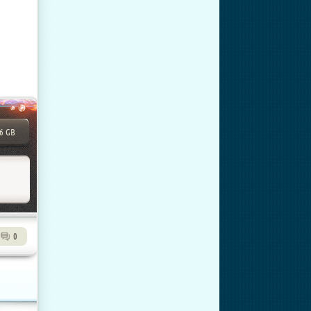
36 GB
0