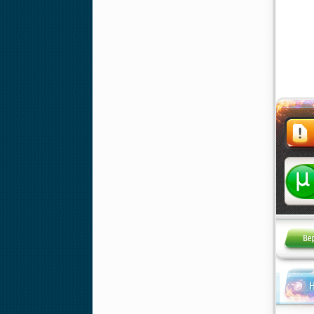
Жалоба
Н