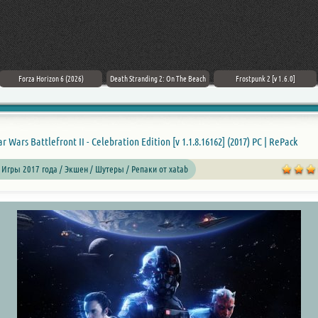
Forza Horizon 6 (2026)
Death Stranding 2: On The Beach
Frostpunk 2 [v 1.6.0]
ar Wars Battlefront II - Celebration Edition [v 1.1.8.16162] (2017) PC | RePack
 Игры 2017 года / Экшен / Шутеры / Репаки от xatab