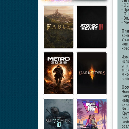
Cис
- ОС
- Пр
- О
- Ви
- Ме
Опи
вой
Уча
или
кот
Изм
исп
упр
зна
мно
вой
Осо
Нов
смер
нап
«Зв
Воз
Кру
все
глу
раз