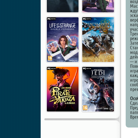
воз
Мас
жду
эск
вер
нап
учас
Тре
реж
Зат
Ста
мод
дей
— и
Пов
игра
каж
игр
сооб
пре
Осо
Сдел
Пре
папк
Вре