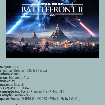
 выпуска
: 2017
р
:
Action
(
Shooter
), 3D, 3rd Person
работчик
: DICE
атель
: Electronic Arts
тформа
: PC
 издания
: Repack
сия игры:
1.1.8.16162
к интерфейса
: Русский, Английский, Multi11
к озвучки
: Английский
арство
: Вшита (EMPRESS + CODEX + Win 11 Fix by 0xZeOn)