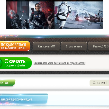
Как качать???
Стол заказов
Размер: 72.
Скачать star_wars_battlefront_ii_repack.torrent
23 150
аш сайт рекомендует