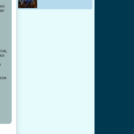
вас
аве
тов,
жки
а
иком