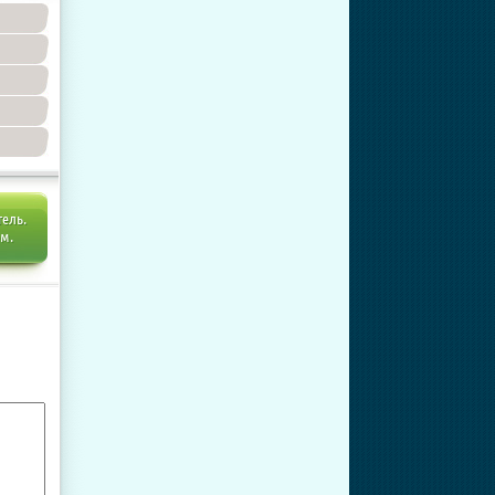
тель.
ем.