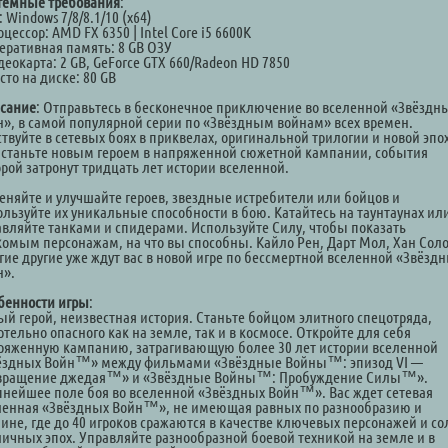
темные требования
:
: Windows 7/8/8.1/10 (x64)
оцессор: AMD FX 6350 | Intel Core i5 6600K
перативная память: 8 GB ОЗУ
деокарта: 2 GB, GeForce GTX 660/Radeon HD 7850
сто на диске: 80 GB
сание
: Отправьтесь в бесконечное приключение во вселенной «Звёздн
н», в самой популярной серии по «Звёздным войнам» всех времен.
ствуйте в сетевых боях в приквелах, оригинальной трилогии и новой эпо
 станьте новым героем в напряженной сюжетной кампании, события
орой затронут тридцать лет истории вселенной.
еняйте и улучшайте героев, звездные истребители или бойцов и
ользуйте их уникальные способности в бою. Катайтесь на таунтаунах ил
авляйте танками и спидерами. Используйте Силу, чтобы показать
комым персонажам, на что вы способны. Кайло Рен, Дарт Мол, Хан Соло
гие другие уже ждут вас в новой игре по бессмертной вселенной «Звёзд
н».
бенности игры
:
ый герой, неизвестная история. Станьте бойцом элитного спецотряда,
тельно опасного как на земле, так и в космосе. Откройте для себя
ряженную кампанию, затрагивающую более 30 лет истории вселенной
ёздных Войн™» между фильмами «Звёздные Войны™: эпизод VI —
вращение джедая™» и «Звёздные Войны™: Пробуждение Силы™».
пнейшее поле боя во вселенной «Звёздных Войн™». Вас ждет сетевая
ленная «Звёздных Войн™», не имеющая равных по разнообразию и
бине, где до 40 игроков сражаются в качестве ключевых персонажей и со
личных эпох. Управляйте разнообразной боевой техникой на земле и в