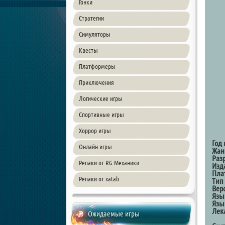
Гонки
Стратегии
Симуляторы
Квесты
Платформеры
Приключения
Логические игры
Спортивные игры
Хоррор игры
Год
Онлайн игры
Жан
Раз
Репаки от RG Механики
Изд
Пла
Репаки от xatab
Тип
Вер
Язы
Язы
Лек
Ожидаемые игры