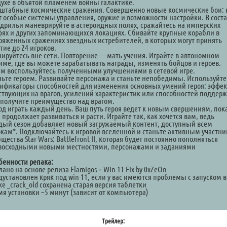
духе в объятой пламенем войны галактике.
штабные космические сражения. Совершенно новые космические бои: 
т особые системы управления, оружие и возможности настройки. В сост
адрильи маневрируйте в астероидных полях, сражайтесь на имперских
фях и других запоминающихся локациях. Сбивайте крупные корабли в
ряженных сражениях звездных истребителей, в которых могут принять
тие до 24 игроков.
нируйтесь вне сети. Повторение — мать учения. Играйте в автономном
име, где вы можете зарабатывать награды, изменять бойцов и героев.
ем воспользуйтесь полученными улучшениями в сетевой игре.
ньте героем. Развивайте персонажа и станьте непобедимы. Используйте
ификаторы способностей для изменения основных умений героя: эффек
ствующих на врагов, усилений характеристик или способностей поддер
 получите преимущество над врагом.
од играть каждый день. Ваш путь героя ведет к новым свершениям, пок
 продолжает развиваться и расти. Играйте так, как хочется вам, ведь
дый сезон добавляет новый загружаемый контент, доступный всем
окам*. Подключайтесь к игровой вселенной и станьте активным участн
щества Star Wars: Battlefront II, которая будет постоянно пополняться
восходными новыми местностями, персонажами и заданиями
бенности репака:
ано на основе релиза Elamigos + Win 11 Fix by 0xZeOn
дустановлен кряк под win 11, если у вас имеются проблемы с запуском в
е _crack_old сохранена старая версия таблетки
мя установки ~5 минут (зависит от компьютера)
Трейлер: