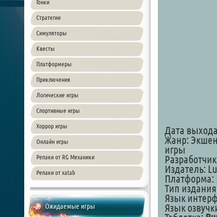
Гонки
Стратегии
Симуляторы
Квесты
Платформеры
Приключения
Логические игры
Спортивные игры
Хоррор игры
Дата выхода:
Жанр: Экшен
Онлайн игры
игры
Репаки от RG Механики
Разработчик:
Издатель: Lu
Репаки от xatab
Платформа: 
Тип издания
Язык интер
Ожидаемые игры
Язык озвучк