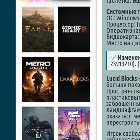
Таблетка:
Вш
Системные т
ОС: Windows 1
Процессор: In
Оперативная
Видеокарта: 
Место на дис
✅
Изменен
23913210).
Lucid Blocks
—
больше похо
Пространств
пластиковые
заброшенные
ландшафтами
оказаться ме
перестроить 
Игрок свобо
собирает по