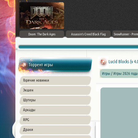
irector's Cut
Doom: The Dark Ages
Assassin's Creed Black Flag
SnowRunner - Prem
+ DLC] (2024)
Resynced (2026) PC
42.0 + D
ble
Lucid Blocks (v 4.0
Торрент игры
Игры / Игры 2026 года
Горячие новинки
Экшен
Шутеры
Аркады
RPG
Драки