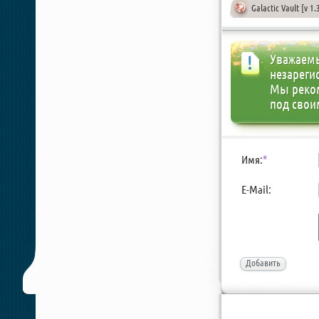
Galactic Vault [v 1
Уважаемы
незареги
Мы реко
под свои
Имя:
*
E-Mail:
Добавить