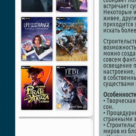
встречает с
Некоторые и
живее, други
приходится 
искать боле
Строительст
возможность
можно созда
совсем фант
освещение п
настроение,
в собственн
существами 
Особенности
• Творческа
сон.
• Процедурн
странными 
• Строитель
миров из бл