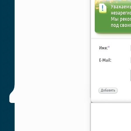
Уважаемы
незареги
Мы реко
под свои
Имя:
*
E-Mail:
Добавить