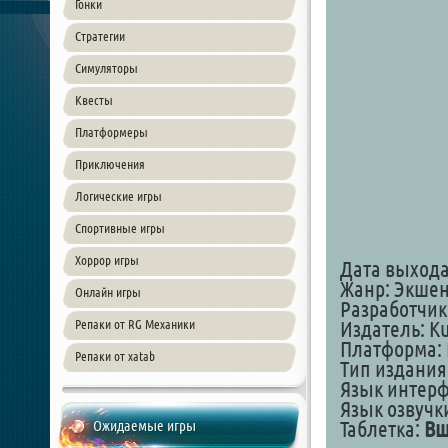
Гонки
Стратегии
Симуляторы
Квесты
Платформеры
Приключения
Логические игры
Спортивные игры
Хоррор игры
Дата выхода:
Жанр: Экше
Онлайн игры
Разработчик
Репаки от RG Механики
Издатель: K
Платформа: 
Репаки от xatab
Тип издания
Язык интер
Язык озвучк
Ожидаемые игры
Таблeтка:
Вш