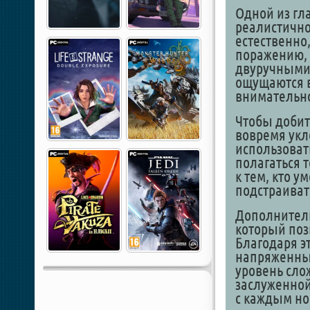
Одной из гл
реалистично
естественно
поражению, 
двуручными
ощущаются в 
внимательно
Чтобы добит
вовремя укл
использоват
полагаться 
к тем, кто у
подстраиват
Дополнитель
который позв
Благодаря э
напряженны
уровень сло
заслуженной
с каждым н