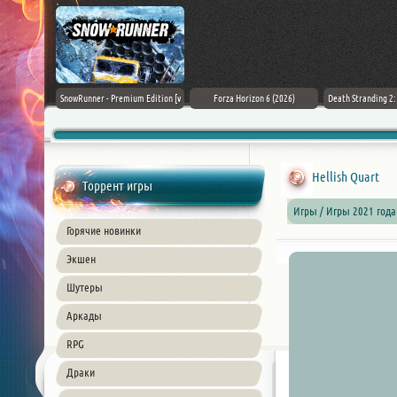
Black Flag
SnowRunner - Premium Edition [v
Forza Horizon 6 (2026)
Death Stranding 2
26) PC
42.0 + DLCs]
Hellish Quart
Торрент игры
Игры / Игры 2021 года
Горячие новинки
Экшен
Шутеры
Аркады
RPG
Драки