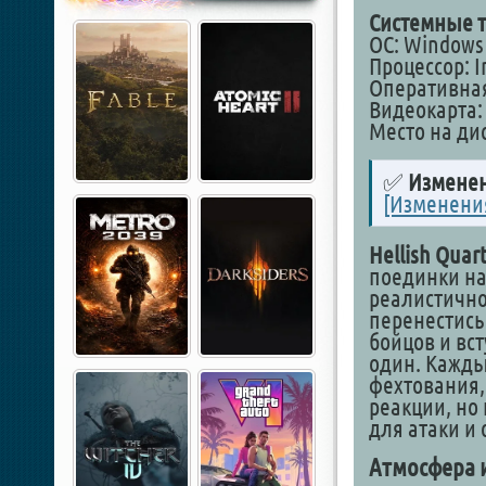
Системные т
ОС: Windows 7,
Процессор: In
Оперативная
Видеокарта: 
Место на дис
✅
Изменен
[Изменени
Hellish Quar
поединки на
реалистично
перенестись 
бойцов и вс
один. Кажды
фехтования, 
реакции, но
для атаки и
Атмосфера 