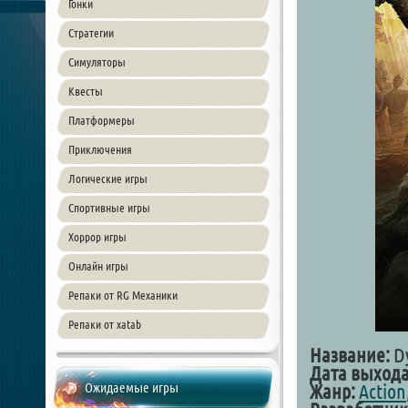
Гонки
Стратегии
Симуляторы
Квесты
Платформеры
Приключения
Логические игры
Спортивные игры
Хоррор игры
Онлайн игры
Репаки от RG Механики
Репаки от xatab
Название:
Dy
Дата выхода
Ожидаемые игры
Жанр:
Action