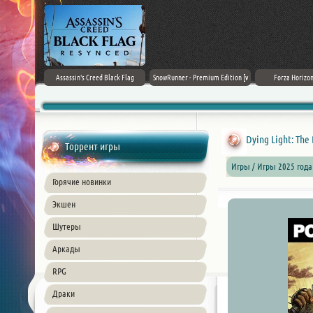
rk Ages
Assassin's Creed Black Flag
SnowRunner - Premium Edition [v
Forza Horizon
Resynced (2026) PC
42.0 + DLCs]
Dying Light: The 
Торрент игры
Игры / Игры 2025 года
Горячие новинки
Экшен
Шутеры
Аркады
RPG
Драки