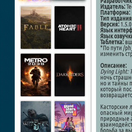
Разработчик
Издатель:
Te
Платформа:
Тип издания
Версия:
1.5.0
Язык интерф
Язык озвучк
Таблетка:
вш
*По пути /ph
изменить ст
Описание:
Dying Light: 
ночь страшн
но и тайны 
который пос
возвращаетс
Касторские л
опасный мир
природные а
взаимодейст
борьба за в