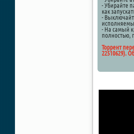
- Убирайте п
как запускат
- Выключайте
исполняемы
- На самый к
полностью, 
Торрент пер
22510629)
. О