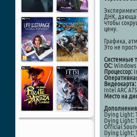
Эксперимент
ДНК, дающая
чтобы сокру
цену.
Графика, ат
Это не прос
Системные т
ОС:
Windows 1
Процессор:
I
Оперативная
Видеокарта:
Intel ARC A7
Место на дис
Дополнения
Dying Light:
Dying Light: 
Official Soun
Dying Light: 