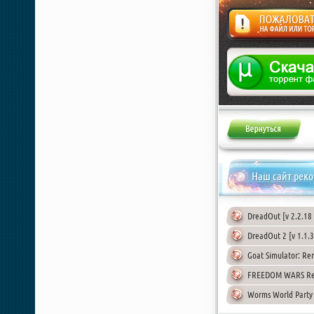
Жалоба
Наш сайт рек
DreadOut [v 2.2.18
DreadOut 2 [v 1.1.3
Goat Simulator: Re
FREEDOM WARS Rem
Worms World Party