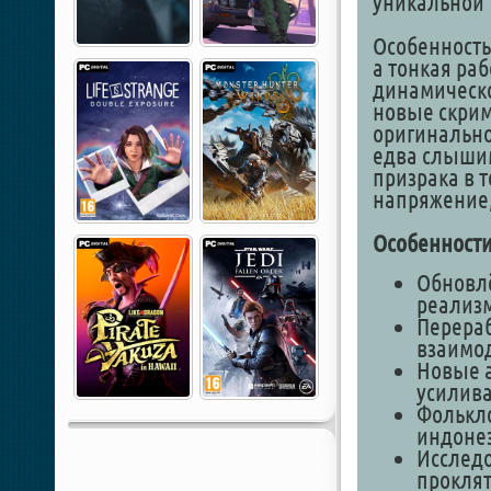
уникальной 
Особенность
а тонкая ра
динамическо
новые скрим
оригинально
едва слышим
призрака в т
напряжение,
Особенности
Обновл
реализм
Перераб
взаимод
Новые 
усилив
Фолькл
индоне
Исследо
проклят