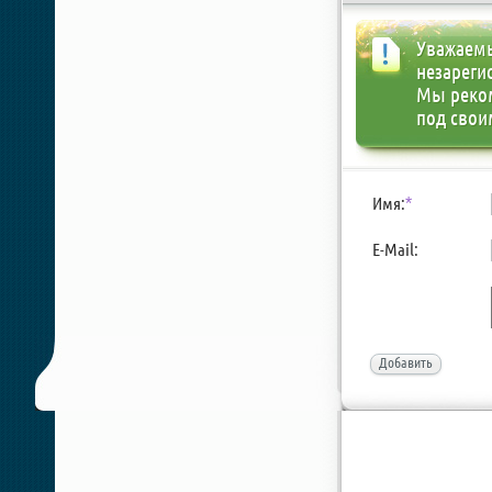
Уважаемы
незареги
Мы реко
под свои
Имя:
*
E-Mail:
Добавить