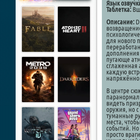
Язык озвучк
Таблетка:
Вш
Описание:
Dr
возвращение
психологиче
для нового 
переработан
дополнения 
пугающе ат
сглаженная 
каждую встр
напряжённо
В центре сю
паранормаль
видеть приз
оружия, но с
туманные ру
места, чтоб
событий. Но
просто враг