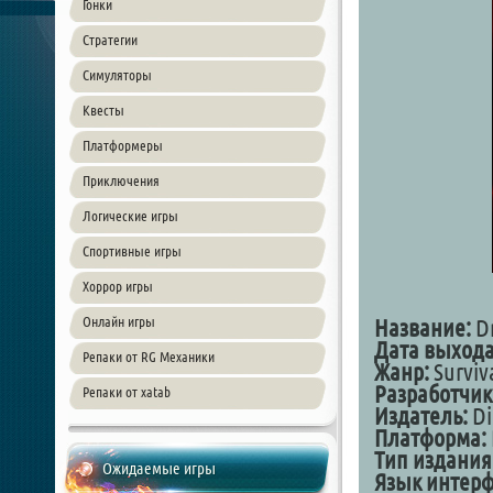
Гонки
Стратегии
Симуляторы
Квесты
Платформеры
Приключения
Логические игры
Спортивные игры
Хоррор игры
Онлайн игры
Название:
Dr
Дата выхода
Репаки от RG Механики
Жанр:
Surviv
Разработчик
Репаки от xatab
Издатель:
Di
Платформа:
Тип издания
Ожидаемые игры
Язык интерф