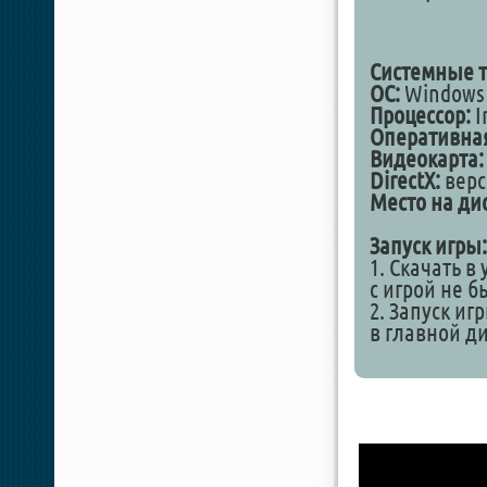
Системные т
ОС:
Windows 1
Процессор:
I
Оперативная
Видеокарта:
DirectX:
верс
Место на дис
Запуск игры:
1. Скачать в
с игрой не 
2. Запуск иг
в главной д