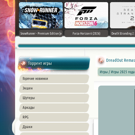
Black Flag
SnowRunner - Premium Edition [v
Forza Horizon 6 (2026)
Death Stranding 2
26) PC
42.0 + DLCs]
DreadOut Remaste
Торрент игры
Игры / Игры 2025 года
Горячие новинки
Экшен
Шутеры
Аркады
RPG
Драки