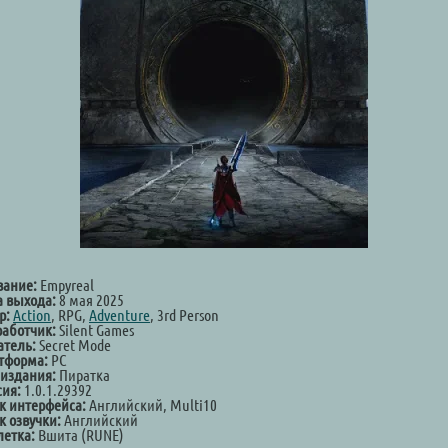
вание:
Empyreal
а выхода:
8 мая 2025
р:
Action
, RPG,
Adventure
, 3rd Person
работчик:
Silent Games
атель:
Secret Mode
тформа:
PC
 издания:
Пиратка
сия:
1.0.1.29392
к интерфейса:
Английский, Multi10
к озвучки:
Английский
летка:
Вшита (RUNE)