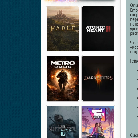
Опи
Emp
соо
пер
нан
уро
рас
Что 
«ка
под
Гей
Сис