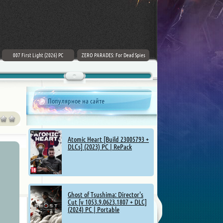
007 First Light (2026) PC
ZERO PARADES: For Dead Spies
Mount & Blade II: Bannerlord [v
(2026) РС
1.4.5.114927 + DLCs] (2025)
Популярное на сайте
Atomic Heart [Build 23005793 +
DLCs] (2023) PC | RePack
Ghost of Tsushima: Director's
Cut [v 1053.9.0623.1807 + DLC]
(2024) PC | Portable