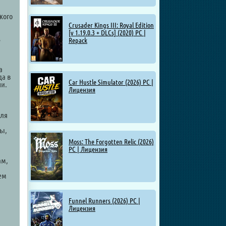
кого
Crusader Kings III: Royal Edition
[v 1.19.0.3 + DLCs] (2020) PC |
ь
Repack
а
да в
Car Hustle Simulator (2026) PC |
чи.
Лицензия
для
ны,
Moss: The Forgotten Relic (2026)
PC | Лицензия
ам,
ем
Funnel Runners (2026) PC |
Лицензия