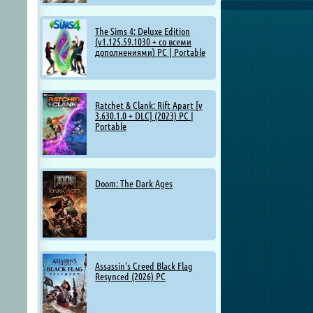
The Sims 4: Deluxe Edition
(v1.125.59.1030 + со всеми
дополнениями) PC | Portable
Ratchet & Clank: Rift Apart [v
3.630.1.0 + DLC] (2023) PC |
Portable
Doom: The Dark Ages
Assassin's Creed Black Flag
Resynced (2026) PC