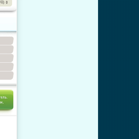
0
тель.
ем.