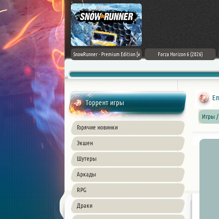
Assassin's Creed Black Flag
SnowRunner - Premium Edition [v
Forza Horizon 6 (2026)
Resynced (2026) PC
42.0 + DLCs]
Em
Торрент игры
Игры /
Горячие новинки
Экшен
Шутеры
Аркады
RPG
Драки