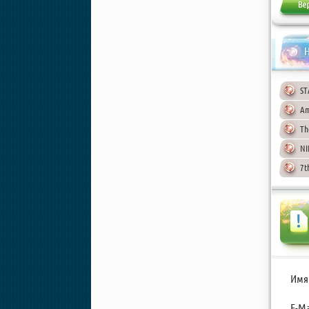
Н
ST
Am
Th
NI
7t
Имя
E-Ma