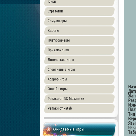
Гонки
Стратегии
Симуляторы
Квесты
Платформеры
Приключения
Логические игры
Спортивные игры
Хоррор игры
Наз
Онлайн игры
Дат
Жан
Репаки от RG Механики
Раз
Изд
Репаки от xatab
Пла
Тип
Вер
Язы
Язы
Ожидаемые игры
Таб