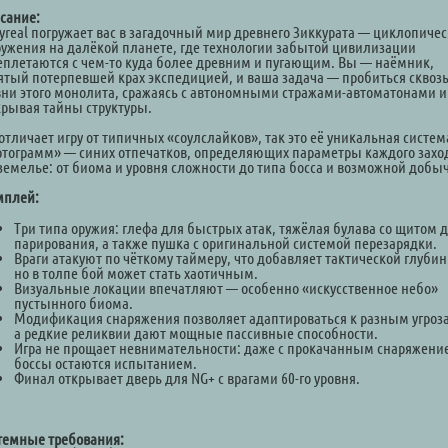
сание:
yreal погружает вас в загадочный мир древнего Зиккурата — циклопичес
ружения на далёкой планете, где технологии забытой цивилизации
еплетаются с чем-то куда более древним и пугающим. Вы — наёмник,
ятый потерпевшей крах экспедицией, и ваша задача — пробиться сквоз
вни этого монолита, сражаясь с автономными стражами-автоматонами и
крывая тайны структуры.
отличает игру от типичных «соулслайков», так это её уникальная систем
ртограмм» — синих отпечатков, определяющих параметры каждого захо
земелье: от биома и уровня сложности до типа босса и возможной добы
мплей:
Три типа оружия: глефа для быстрых атак, тяжёлая булава со щитом 
парирования, а также пушка с оригинальной системой перезарядки.
Враги атакуют по чёткому таймеру, что добавляет тактической глуби
но в толпе бой может стать хаотичным.
Визуальные локации впечатляют — особенно «искусственное небо»
пустынного биома.
Модификация снаряжения позволяет адаптироваться к разным угроз
а редкие реликвии дают мощные пассивные способности.
Игра не прощает невнимательности: даже с прокачанным снаряжени
боссы остаются испытанием.
Финал открывает дверь для NG+ с врагами 60-го уровня.
темные требования: