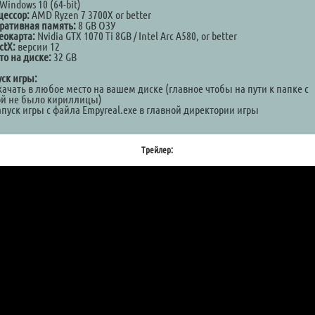
Windows 10 (64-bit)
цессор:
AMD Ryzen 7 3700X or better
ративная память:
8 GB ОЗУ
еокарта:
Nvidia GTX 1070 Ti 8GB / Intel Arc A580, or better
ctX:
версии 12
то на диске:
32 GB
уск игры:
качать в любое место на вашем диске (главное чтобы на пути к папке с
ой не было кириллицы)
апуск игры с файла Empyreal.exe в главной директории игры
Трейлер: