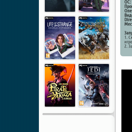
ОС:
Про
Опе
Вид
Dire
Мес
Зап
1. С
игр
2. З