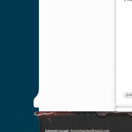
Доб
Администрация:
itorrentsgames@gmail.com