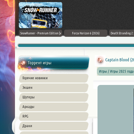
Black Flag
SnowRunner - Premium Edition [v
Forza Horizon 6 (2026)
Death Stranding 2
26) PC
42.0 + DLCs]
Captain Blood (2
Торрент игры
Игры / Игры 2025 года
Горячие новинки
Экшен
Шутеры
Аркады
RPG
Драки