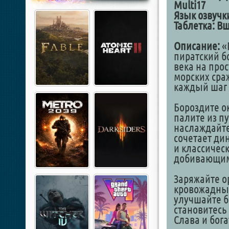
Multi17
Язык озвучк
Таблетка:
Вш
Описание:
«
пиратский б
века на про
морских сра
каждый шаг 
Бороздите о
палите из п
наслаждайте
сочетает ди
и классичес
добивающим
Заряжайте о
кровожадных
улучшайте б
становитесь
Слава и бога