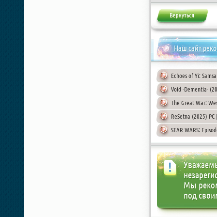
Наш сайт рек
Echoes of Yi: Sams
Void -Dementia- (
The Great War: Wes
ReSetna (2025) PC
STAR WARS: Episode
Уважаемы
незареги
Мы реко
под свои