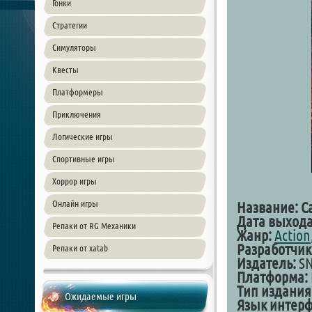
Гонки
Стратегии
Симуляторы
Квесты
Платформеры
Приключения
Логические игры
Спортивные игры
Хоррор игры
Онлайн игры
Название: Ca
Дата выхода
Репаки от RG Механики
Жанр:
Action
Разработчик
Репаки от xatab
Издатель:
S
Платформа:
Тип издания
Ожидаемые игры
Язык интерф