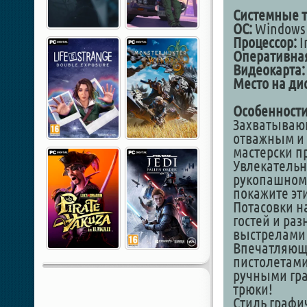
Системные т
ОС:
Windows 1
Процессор:
I
Оперативная
Видеокарта:
Место на дис
Особенности
Захватываю
отважным и 
мастерски п
Увлекательн
рукопашном 
покажите эт
Потасовки н
гостей и ра
выстрелами 
Впечатляющи
пистолетами
ручными гра
трюки!
Стиль графи