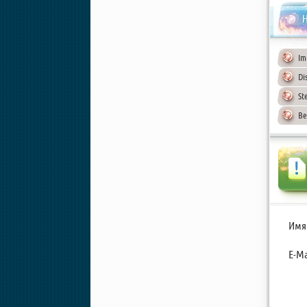
Н
Im
Di
St
Be
Имя
E-Ma