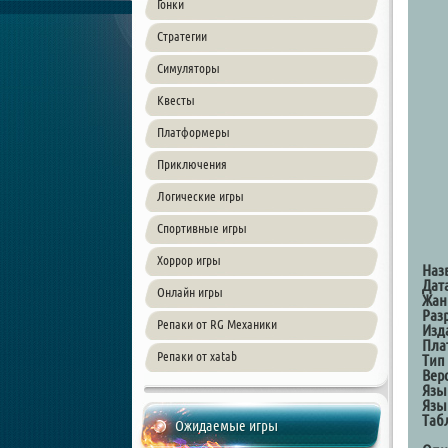
Гонки
Стратегии
Симуляторы
Квесты
Платформеры
Приключения
Логические игры
Спортивные игры
Хоррор игры
Наз
Дат
Онлайн игры
Жан
Раз
Репаки от RG Механики
Изд
Пла
Репаки от xatab
Тип
Вер
Язы
Язы
Таб
Ожидаемые игры