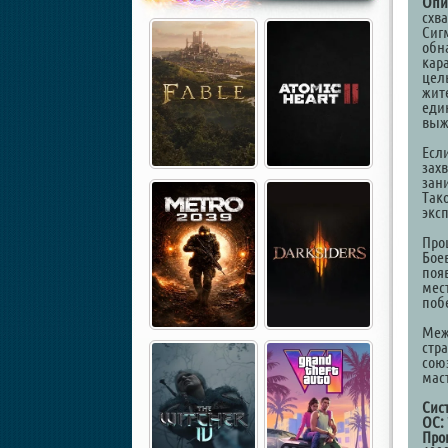
Опи
схв
Сиг
обн
кар
цел
жит
еди
выж
Есл
зах
зан
Так
экс
Про
Бое
поя
мес
поб
Меж
стр
сою
мас
Сис
ОС:
Про