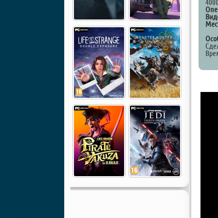
4000
Опе
Вид
Мес
Осо
Сде
Вре