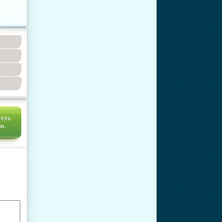
тель.
ем.