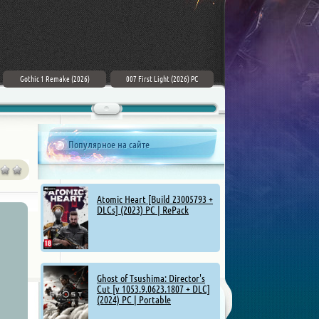
Gothic 1 Remake (2026)
007 First Light (2026) PC
ZERO PARADES: For Dead Spies
(2026) РС
Популярное на сайте
Atomic Heart [Build 23005793 +
DLCs] (2023) PC | RePack
Ghost of Tsushima: Director's
Cut [v 1053.9.0623.1807 + DLC]
(2024) PC | Portable