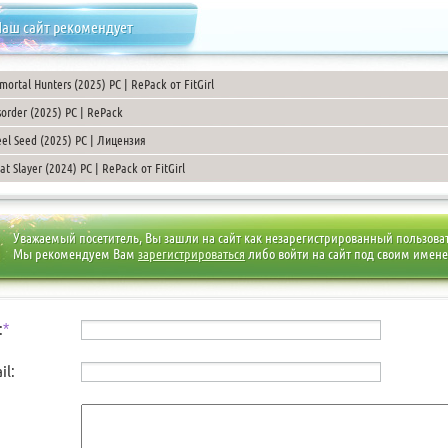
аш сайт рекомендует
mortal Hunters (2025) PC | RePack от FitGirl
sorder (2025) PC | RePack
eel Seed (2025) PC | Лицензия
at Slayer (2024) PC | RePack от FitGirl
Уважаемый посетитель, Вы зашли на сайт как незарегистрированный пользова
Мы рекомендуем Вам
зарегистрироваться
либо войти на сайт под своим имен
:
*
il: