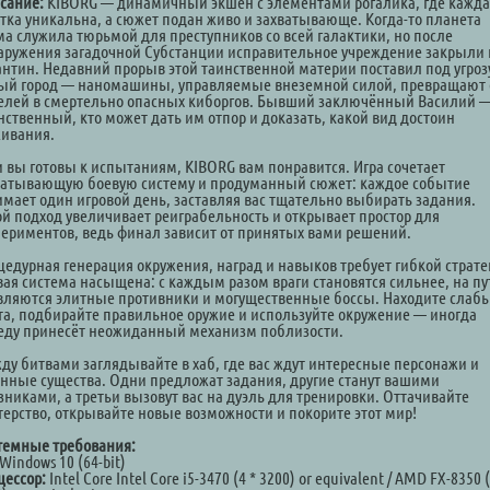
сание:
KIBORG — динамичный экшен с элементами рогалика, где кажда
атка уникальна, а сюжет подан живо и захватывающе. Когда-то планета
ма служила тюрьмой для преступников со всей галактики, но после
аружения загадочной Субстанции исправительное учреждение закрыли 
антин. Недавний прорыв этой таинственной материи поставил под угроз
ый город — наномашины, управляемые внеземной силой, превращают 
елей в смертельно опасных киборгов. Бывший заключённый Василий 
нственный, кто может дать им отпор и доказать, какой вид достоин
ивания.
и вы готовы к испытаниям, KIBORG вам понравится. Игра сочетает
ватывающую боевую систему и продуманный сюжет: каждое событие
имает один игровой день, заставляя вас тщательно выбирать задания.
ой подход увеличивает реиграбельность и открывает простор для
периментов, ведь финал зависит от принятых вами решений.
цедурная генерация окружения, наград и навыков требует гибкой страте
вая система насыщена: с каждым разом враги становятся сильнее, на пу
вляются элитные противники и могущественные боссы. Находите слаб
та, подбирайте правильное оружие и используйте окружение — иногда
еду принесёт неожиданный механизм поблизости.
ду битвами заглядывайте в хаб, где вас ждут интересные персонажи и
анные существа. Одни предложат задания, другие станут вашими
зниками, а третьи вызовут вас на дуэль для тренировки. Оттачивайте
терство, открывайте новые возможности и покорите этот мир!
темные требования:
Windows 10 (64-bit)
цессор:
Intel Core Intel Core i5-3470 (4 * 3200) or equivalent / AMD FX-8350 (