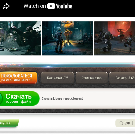
Как качать???
Стол заказов
Размер: 6.69
Скачать kiborg_repack.torrent
698