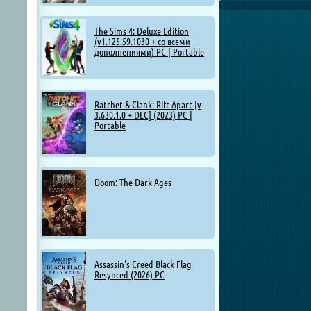
The Sims 4: Deluxe Edition
(v1.125.59.1030 + со всеми
дополнениями) PC | Portable
Ratchet & Clank: Rift Apart [v
3.630.1.0 + DLC] (2023) PC |
Portable
Doom: The Dark Ages
Assassin's Creed Black Flag
Resynced (2026) PC