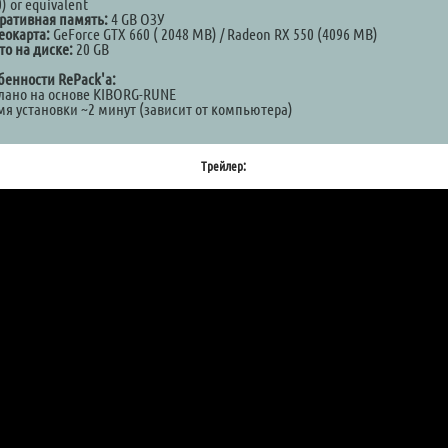
) or equivalent
ративная память:
4 GB ОЗУ
еокарта:
GeForce GTX 660 ( 2048 MB) / Radeon RX 550 (4096 MB)
то на диске:
20 GB
бенности RePack'а:
лано на основе KIBORG-RUNE
мя установки ~2 минут (зависит от компьютера)
Трейлер: