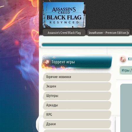
Doom: The Dark Ages
Assassin's Creed Black Flag
SnowRunner - Premium Edition [v
Resynced (2026) PC
42.0 + DLCs]
KI
Торрент игры
Игры /
Горячие новинки
Экшен
Шутеры
Аркады
RPG
Драки