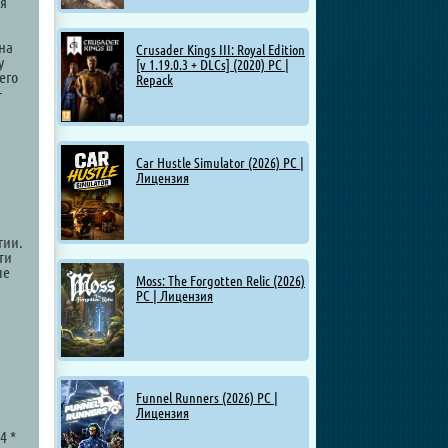
я
на
Crusader Kings III: Royal Edition
у
[v 1.19.0.3 + DLCs] (2020) PC |
его
Repack
—
Car Hustle Simulator (2026) PC |
Лицензия
гии.
ти
ые
Moss: The Forgotten Relic (2026)
PC | Лицензия
Funnel Runners (2026) PC |
Лицензия
4 *