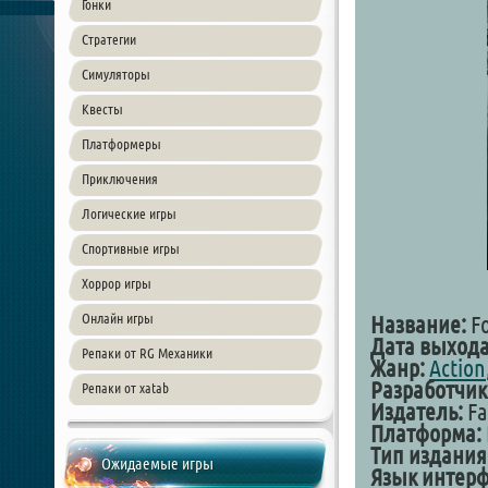
Гонки
Стратегии
Симуляторы
Квесты
Платформеры
Приключения
Логические игры
Спортивные игры
Хоррор игры
Онлайн игры
Название:
Fo
Дата выхода
Репаки от RG Механики
Жанр:
Action
Разработчик
Репаки от xatab
Издатель:
Fa
Платформа:
Тип издания
Ожидаемые игры
Язык интерф