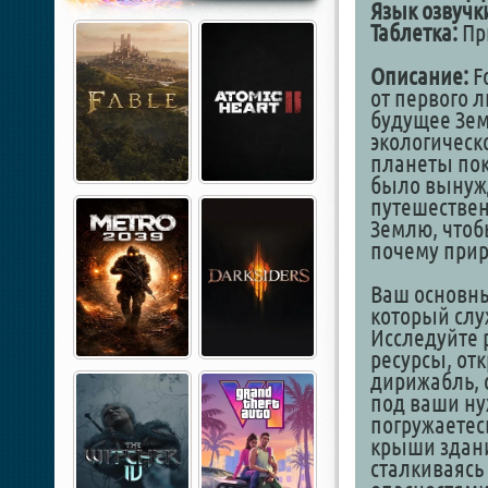
Язык озвучк
Таблетка:
При
Описание:
F
от первого л
будущее Зем
экологическ
планеты пок
было вынужд
путешествен
Землю, чтоб
почему прир
Ваш основн
который слу
Исследуйте 
ресурсы, от
дирижабль, 
под ваши ну
погружаетес
крыши здани
сталкиваясь