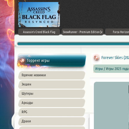
rk Ages
Assassin's Creed Black Flag
SnowRunner - Premium Edition [v
Forza Horizon
Resynced (2026) PC
42.0 + DLCs]
Forever Skies (20
Торрент игры
Игры / Игры 2025 года
Горячие новинки
Экшен
Шутеры
Аркады
RPG
Драки