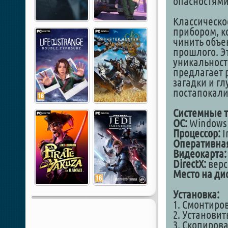
опасностями
Классическ
прибором, к
чинить объе
прошлого. Э
уникальности
предлагает 
загадки и г
постапокали
Системные т
ОС:
Windows 1
Процессор:
I
Оперативная
Видеокарта:
DirectX:
верс
Место на дис
Установка:
1. Смонтиро
2. Установит
3. Скопирова