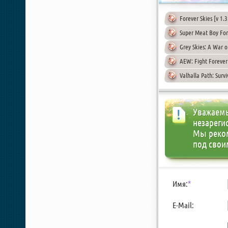
Forever Skies [v 1.3
Super Meat Boy For
Grey Skies: A War o
AEW: Fight Forever
Valhalla Path: Surv
Уважаемы
незареги
Мы реко
под свои
Имя:
*
E-Mail: