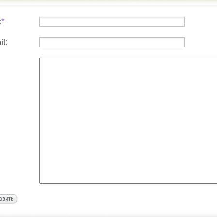
:
*
il:
авить