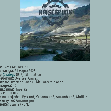
вание:
KAISERPUNK
а выхода:
21 марта 2025
р:
Strategy
(RTS), Simulation
работчик:
Overseer Games
атель:
Overseer Games, Elda Entertainment
тформа:
PC
 издания:
Пиратка
сия:
1.00.002
к интерфейса:
Русский, Украинский, Английский, Multi14
к озвучки:
Английский
летка:
Вшита (RUNE)