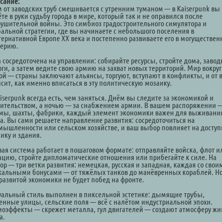
сание:
 от заводских труб смешивается с утренним туманом — в Kaiserpunk вы
те в руки судьбу города в мире, который так и не оправился после
рушительной войны. Это симбиоз градостроительного симулятора и
бальной стратегии, где вы начинаете с небольшого поселения в
тернативной Европе XX века и постепенно развиваете его в могуществе
ерию.
а сосредоточена на управлении: собирайте ресурсы, стройте дома, завод
оги, а затем ведите свою армию на захват новых территорий. Мир вокруг
ой — страны заключают альянсы, торгуют, вступают в конфликты, и от 
исит, как именно вписаться в эту политическую мозаику.
iserpunk всегда есть, чем заняться. Днём вы следите за экономикой и
оительством, а ночью — за снабжением армии. В вашем распоряжении 
мы, шахты, фабрики, каждый элемент экономики важен для выживани
та. Вы сами решаете направление развития: сосредоточиться на
мышленности или сельском хозяйстве, и ваш выбор повлияет на досту
ику и здания.
вая система работает в пошаговом формате: отправляйте войска, флот и
ацию, стройте дипломатические отношения или прибегайте к силе. На
ор — три ветки развития: немецкая, русская и западная, каждая со свои
кальными бонусами — от тяжёлых танков до манёвренных кораблей. Н
 развитой экономики не будет побед на фронте.
уальный стиль выполнен в пиксельной эстетике: дымящие трубы,
енные улицы, сельские поля — всё с налётом индустриальной эпохи.
иоэффекты — скрежет металла, гул двигателей — создают атмосферу жи
а.