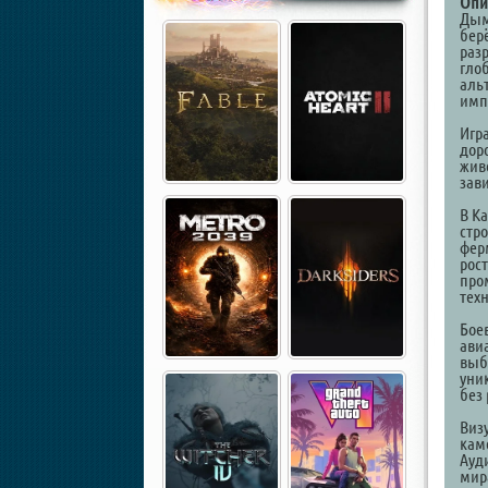
Опи
Дым
берё
раз
гло
аль
имп
Игр
дор
жив
зав
В Ka
стр
фер
рос
про
техн
Бое
ави
выб
уни
без
Виз
кам
Ауд
мир