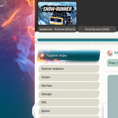
Assassin's Creed Black Flag
SnowRunner - Premium Edition [v
Forza Horizon 6 (2026)
Resynced (2026) PC
42.0 + DLCs]
KA
Торрент игры
Игры /
Горячие новинки
Экшен
Шутеры
Аркады
RPG
Драки