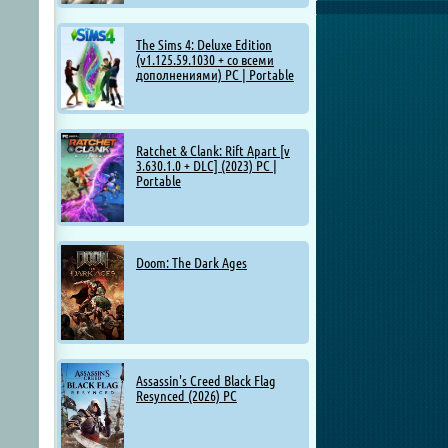
The Sims 4: Deluxe Edition
(v1.125.59.1030 + со всеми
дополнениями) PC | Portable
Ratchet & Clank: Rift Apart [v
3.630.1.0 + DLC] (2023) PC |
Portable
Doom: The Dark Ages
Assassin's Creed Black Flag
Resynced (2026) PC