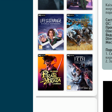
Kai
мир
поро
Сис
ОС:
Про
Опе
Вид
Dire
Мес
Пор
1. С
кир
2. З