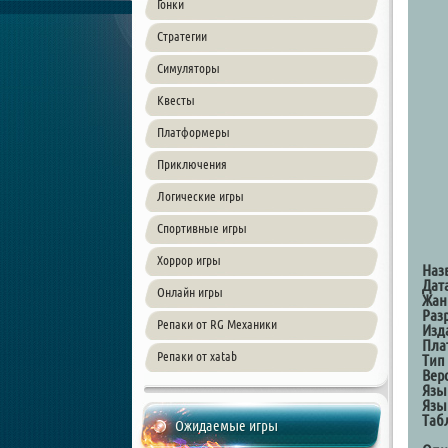
Гонки
Стратегии
Симуляторы
Квесты
Платформеры
Приключения
Логические игры
Спортивные игры
Хоррор игры
Наз
Дат
Онлайн игры
Жан
Раз
Репаки от RG Механики
Изд
Пла
Репаки от xatab
Тип
Вер
Язы
Язы
Таб
Ожидаемые игры