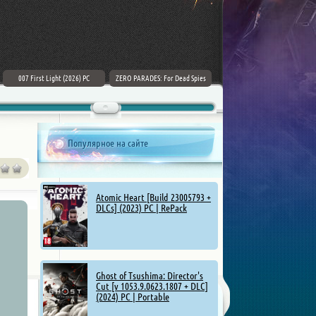
007 First Light (2026) PC
ZERO PARADES: For Dead Spies
Mount & Blade II: Bannerlord [v
(2026) РС
1.4.5.114927 + DLCs] (2025)
Популярное на сайте
Atomic Heart [Build 23005793 +
DLCs] (2023) PC | RePack
Ghost of Tsushima: Director's
Cut [v 1053.9.0623.1807 + DLC]
(2024) PC | Portable