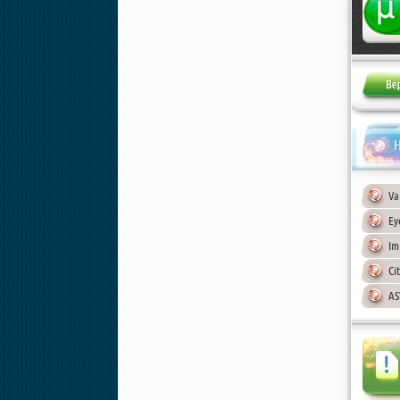
Н
Va
Ey
Im
Ci
AS