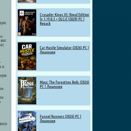
Crusader Kings III: Royal Edition
[v 1.19.0.3 + DLCs] (2020) PC |
нную
Repack
ы,
 вас
вас
Car Hustle Simulator (2026) PC |
Лицензия
—
я и
пную
Moss: The Forgotten Relic (2026)
PC | Лицензия
ли
ми
о
Funnel Runners (2026) PC |
Лицензия
вого