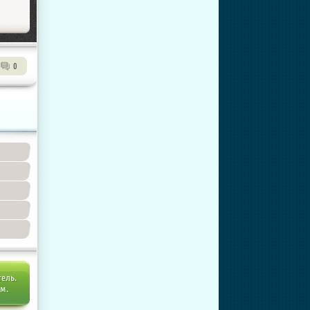
0
тель.
ем.