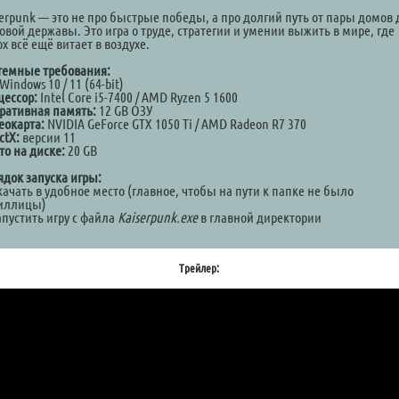
serpunk — это не про быстрые победы, а про долгий путь от пары домов 
овой державы. Это игра о труде, стратегии и умении выжить в мире, где
х всё ещё витает в воздухе.
темные требования:
Windows 10 / 11 (64-bit)
цессор:
Intel Core i5-7400 / AMD Ryzen 5 1600
ративная память:
12 GB ОЗУ
еокарта:
NVIDIA GeForce GTX 1050 Ti / AMD Radeon R7 370
ctX:
версии 11
то на диске:
20 GB
ядок запуска игры:
качать в удобное место (главное, чтобы на пути к папке не было
иллицы)
апустить игру с файла
Kaiserpunk.exe
в главной директории
Трейлер: