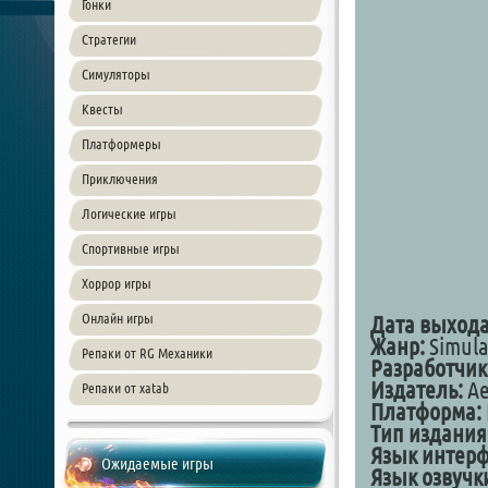
Гонки
Стратегии
Симуляторы
Квесты
Платформеры
Приключения
Логические игры
Спортивные игры
Хоррор игры
Онлайн игры
Дата выхода
Жанр:
Simula
Репаки от RG Механики
Разработчик
Издатель:
Ae
Репаки от xatab
Платформа:
Тип издания
Язык интерф
Ожидаемые игры
Язык озвучк