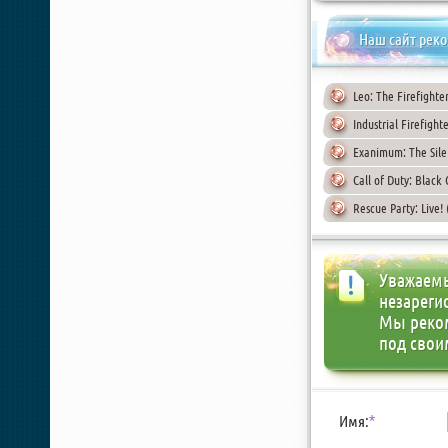
Наш сайт рек
Leo: The Firefighte
Industrial Firefigh
Exanimum: The Sile
Call of Duty: Black
Rescue Party: Live!
Уважаемы
незареги
Мы реко
под свои
Имя:
*