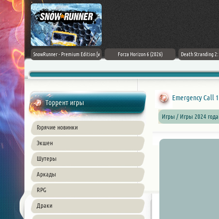
Black Flag
SnowRunner - Premium Edition [v
Forza Horizon 6 (2026)
Death Stranding 2
26) PC
42.0 + DLCs]
Emergency Call 1
Торрент игры
Игры / Игры 2024 года
Горячие новинки
Экшен
Шутеры
Аркады
RPG
Драки