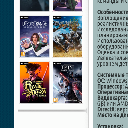
команды и 
Особенности
Воплощение 
реалистичн
Исследовани
планировани
Использован
оборудовани
Оценка и со
Увлекательн
уровнем дет
Системные т
ОС:
Windows 1
Процессор:
A
Оперативная
Видеокарта:
GB) или AMD 
DirectX:
верс
Место на дис
Установка: