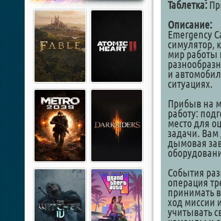
Таблетка:
Пр
Описание:
Emergency Ca
симулятор, 
мир работы 
разнообразн
и автомобил
ситуациях.
Прибыв на м
работу: под
место для о
задачи. Вам
дымовая зав
оборудовани
События раз
операция тр
принимать в
ход миссии 
учитывать с