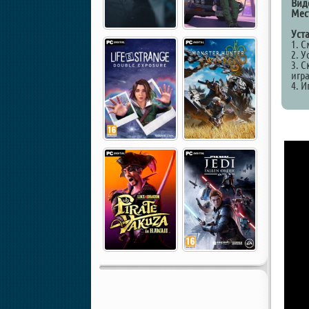
Вид
Мес
Уст
1. 
2. У
3. С
игр
4. И