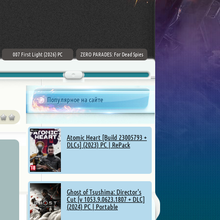
007 First Light (2026) PC
ZERO PARADES: For Dead Spies
Mount & Blade II: Bannerlord [v
(2026) РС
1.4.5.114927 + DLCs] (2025)
Популярное на сайте
Atomic Heart [Build 23005793 +
DLCs] (2023) PC | RePack
Ghost of Tsushima: Director's
Cut [v 1053.9.0623.1807 + DLC]
(2024) PC | Portable