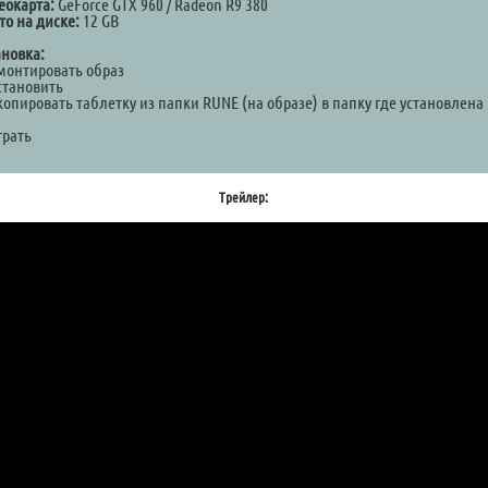
еокарта:
GeForce GTX 960 / Radeon R9 380
то на диске:
12 GB
ановка:
Смонтировать образ
становить
копировать таблетку из папки RUNE (на образе) в папку где установлена
а
грать
Трейлер: