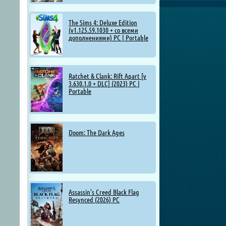
The Sims 4: Deluxe Edition
(v1.125.59.1030 + со всеми
дополнениями) PC | Portable
Ratchet & Clank: Rift Apart [v
3.630.1.0 + DLC] (2023) PC |
Portable
Doom: The Dark Ages
Assassin's Creed Black Flag
Resynced (2026) PC