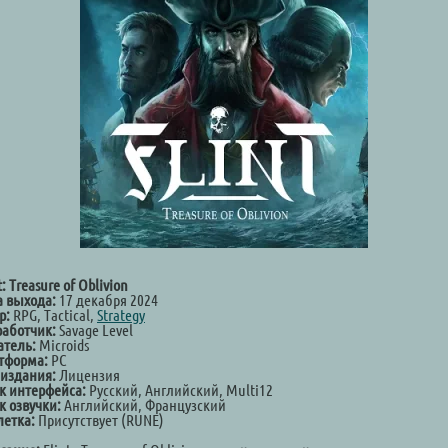
t: Treasure of Oblivion
а выхода:
17 декабря 2024
р:
RPG, Tactical,
Strategy
работчик:
Savage Level
атель:
Microids
тформа:
PC
 издания:
Лицензия
к интерфейса:
Русский, Английский, Multi12
к озвучки:
Английский, Французский
летка:
Присутствует (RUNE)