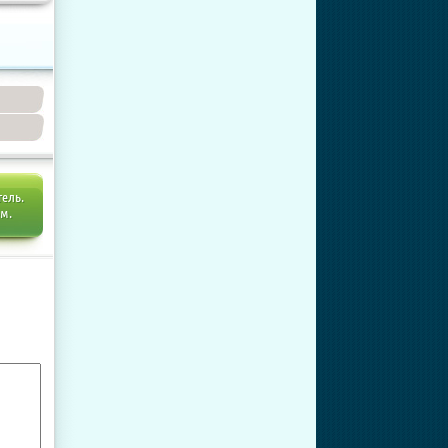
тель.
ем.