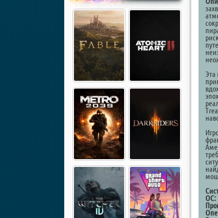
Опи
зах
атм
сок
пир
рис
пут
неи
нео
Эта 
при
вдо
эпо
реа
Trea
нав
Игр
фра
Аме
тре
сит
най
мощ
Сис
ОС:
Про
Опе