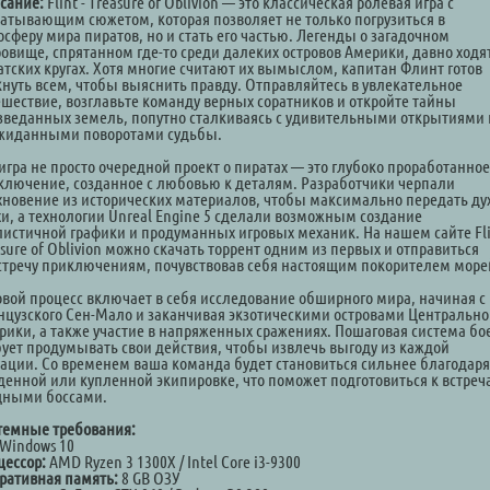
сание:
Flint - Treasure of Oblivion — это классическая ролевая игра с
ватывающим сюжетом, которая позволяет не только погрузиться в
осферу мира пиратов, но и стать его частью. Легенды о загадочном
ровище, спрятанном где-то среди далеких островов Америки, давно ходят
атских кругах. Хотя многие считают их вымыслом, капитан Флинт готов
кнуть всем, чтобы выяснить правду. Отправляйтесь в увлекательное
ешествие, возглавьте команду верных соратников и откройте тайны
зведанных земель, попутно сталкиваясь с удивительными открытиями 
жиданными поворотами судьбы.
игра не просто очередной проект о пиратах — это глубоко проработанное
ключение, созданное с любовью к деталям. Разработчики черпали
хновение из исторических материалов, чтобы максимально передать ду
хи, а технологии Unreal Engine 5 сделали возможным создание
листичной графики и продуманных игровых механик. На нашем сайте Fli
sure of Oblivion можно скачать торрент одним из первых и отправиться
стречу приключениям, почувствовав себя настоящим покорителем море
овой процесс включает в себя исследование обширного мира, начиная с
нцузского Сен-Мало и заканчивая экзотическими островами Центральн
рики, а также участие в напряженных сражениях. Пошаговая система бо
бует продумывать свои действия, чтобы извлечь выгоду из каждой
уации. Со временем ваша команда будет становиться сильнее благодаря
денной или купленной экипировке, что поможет подготовиться к встреч
ными боссами.
темные требования:
Windows 10
цессор:
AMD Ryzen 3 1300X / Intel Core i3-9300
ративная память:
8 GB ОЗУ