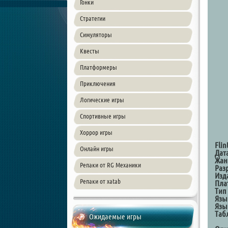
Гонки
Стратегии
Симуляторы
Квесты
Платформеры
Приключения
Логические игры
Спортивные игры
Хоррор игры
Flin
Онлайн игры
Дат
Жан
Репаки от RG Механики
Раз
Изд
Репаки от xatab
Пла
Тип
Язы
Язы
Таб
Ожидаемые игры