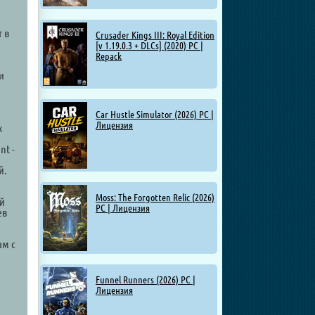
 в
Crusader Kings III: Royal Edition
[v 1.19.0.3 + DLCs] (2020) PC |
Repack
и
Car Hustle Simulator (2026) PC |
Лицензия
х
nt -
й.
Moss: The Forgotten Relic (2026)
ой
PC | Лицензия
ев
ам с
Funnel Runners (2026) PC |
Лицензия