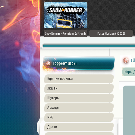
Assassin's Creed Black Flag
SnowRunner - Premium Edition [v
Forza Horizon 6 (2026)
Resynced (2026) PC
42.0 + DLCs]
Fl
Торрент игры
Игры /
Горячие новинки
Экшен
Шутеры
Аркады
RPG
Драки