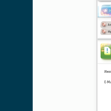
Н
An
My
Имя
E-Ma