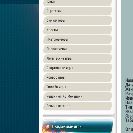
Гонки
Стратегии
Симуляторы
Квесты
Платформеры
Приключения
Логические игры
Спортивные игры
Хоррор игры
Наз
Дат
Онлайн игры
Жан
Раз
Репаки от RG Механики
Изд
Пла
Репаки от xatab
Тип
Язы
Язы
Таб
Ожидаемые игры
Опи