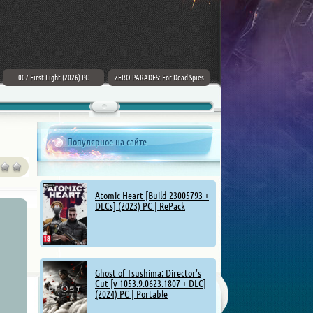
007 First Light (2026) PC
ZERO PARADES: For Dead Spies
Mount & Blade II: Bannerlord [v
(2026) РС
1.4.5.114927 + DLCs] (2025)
Популярное на сайте
Atomic Heart [Build 23005793 +
DLCs] (2023) PC | RePack
Ghost of Tsushima: Director's
Cut [v 1053.9.0623.1807 + DLC]
(2024) PC | Portable