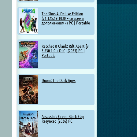
The Sims 4: Deluxe Edition
(v1.125.59.1030 + со всеми
дополнениями) PC | Portable
Ratchet & Clank: Rift Apart [v
3.630.1.0 + DLC] (2023) PC |
Portable
Doom: The Dark Ages
Assassin's Creed Black Flag
Resynced (2026) PC