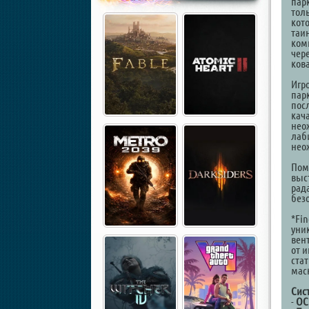
парк
тол
кот
таи
ком
чер
ков
Игр
пар
пос
кач
нео
лаб
нео
Пом
выс
рад
без
*Fi
уни
вен
от 
стат
мас
Сис
-
ОС