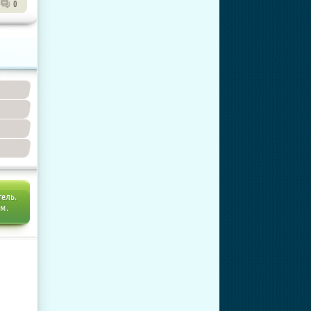
0
тель.
ем.