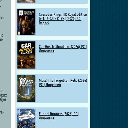
не
,
Crusader Kings III: Royal Edition
дят
[v 1.19.0.3 + DLCs] (2020) PC |
Repack
ию
ми
Car Hustle Simulator (2026) PC |
Лицензия
Moss: The Forgotten Relic (2026)
PC | Лицензия
на
зких
ебуя
ти.
Funnel Runners (2026) PC |
Лицензия