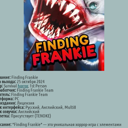
вание:
Finding Frankie
а выхода:
25 октября 2024
р:
Survival
horror
, 1st Person
работчик:
Finding Frankie Team
атель:
Finding Frankie Team
тформа:
PC
 издания:
Лицензия
к интерфейса:
Русский, Английский, Multi8
к озвучки:
Английский
летка:
Присутствует (TENOKE)
сание:
*Finding Frankie* — это уникальная хоррор-игра с элементами