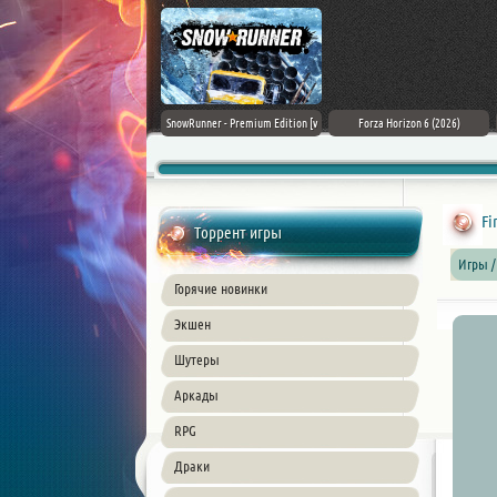
Assassin's Creed Black Flag
SnowRunner - Premium Edition [v
Forza Horizon 6 (2026)
Resynced (2026) PC
42.0 + DLCs]
Fi
Торрент игры
Игры /
Горячие новинки
Экшен
Шутеры
Аркады
RPG
Драки