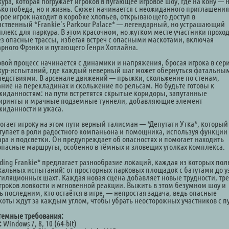
ура, которая погружает игроков в пугающее игровое шоу, где на кону — 
ько победа, но и жизнь. Сюжет начинается с неожиданного приглашения
орое игрок находит в коробке хлопьев, открывающего доступ в
нственный *Frankie's Parkour Palace* — легендарный, но устрашающий
плекс для паркура. В этом красочном, но жутком месте участники прохо
ез опасные трассы, избегая встреч с опасными маскотами, включая
арного Фрэнки и пугающего Генри Хотлайна.
овой процесс начинается с динамики и напряжения, бросая игрока в сер
кур-испытаний, где каждый неверный шаг может обернуться фатальны
ледствиями. В арсенале движений — прыжки, скольжение по стенам,
ание на перекладинах и скольжение по рельсам. Но будьте готовы к
жиданностям: на пути встретятся скрытые коридоры, запутанные
иринты и мрачные подземные туннели, добавляющие элемент
жиданности и ужаса.
огает игроку на этом пути верный талисман — *Депутати Утка*, который
тупает в роли радостного компаньона и помощника, используя функции
ара и подсветки. Он предупреждает об опасностях и помогает находить
опасные маршруты, особенно в тёмных и зловещих уголках комплекса.
nding Frankie* предлагает разнообразие локаций, каждая из которых пол
кальных испытаний: от просторных парковых площадок с батутами до у
тиляционных шахт. Каждая новая сцена добавляет новые трудности, тр
игроков ловкости и мгновенной реакции. Выжить в этом безумном шоу и
ь последним, кто остаётся в игре, — непростая задача, ведь опасные
коты ждут за каждым углом, чтобы убрать неосторожных участников с пу
темные требования:
:
Windows 7, 8, 10 (64-bit)