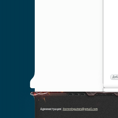
Доб
Администрация:
itorrentsgames@gmail.com