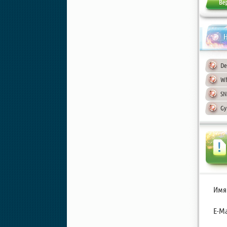
Н
De
Wh
SN
Gy
Имя
E-Ma