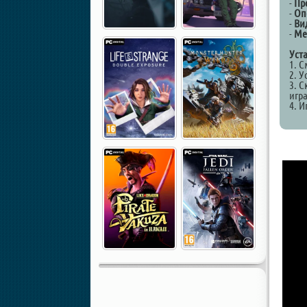
-
Пр
-
Оп
-
Ви
-
Ме
Уст
1. 
2. У
3. С
игр
4. И