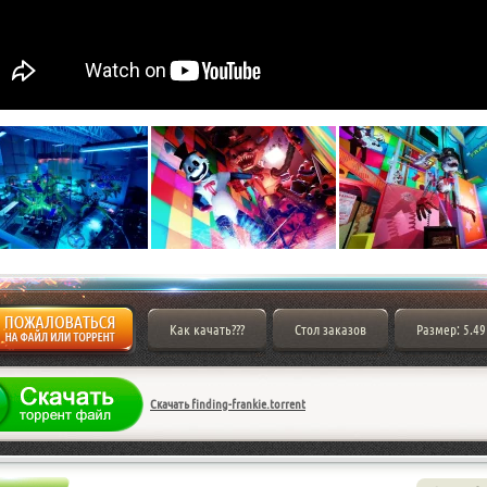
Как качать???
Стол заказов
Размер: 5.49
Скачать finding-frankie.torrent