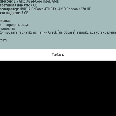
оцессор:
2.5 GHz Quad-Core Intel, AMD
еративная память:
4 GB
деоадаптер:
NVIDIA GeForce 470 GTX, AMD Radeon 6870 HD
сто на диске:
7 GB
ановка:
Смонтировать образ
становить
копировать таблетку из папки Crack (на образе) в папку, где установлена
а
грать
Трейлер: