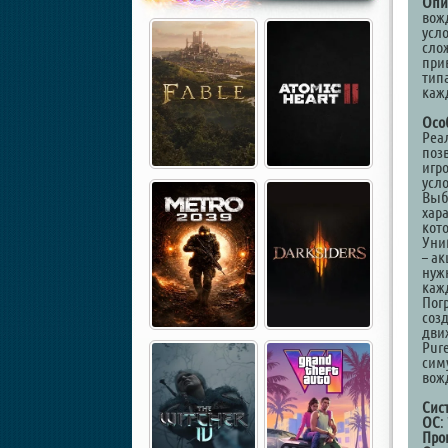
Опи
вож
усло
сло
при
тип
каж
Осо
Реа
поз
игр
усл
Выб
хар
кот
Уни
– а
нуж
каж
Пог
соз
дви
Pur
сим
вож
Сис
ОС
:
Про