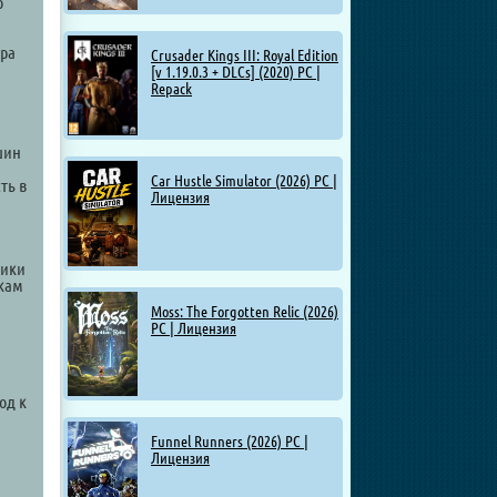
о
гра
Crusader Kings III: Royal Edition
[v 1.19.0.3 + DLCs] (2020) PC |
,
Repack
шин
Car Hustle Simulator (2026) PC |
ть в
Лицензия
ники
окам
Moss: The Forgotten Relic (2026)
PC | Лицензия
од к
Funnel Runners (2026) PC |
Лицензия