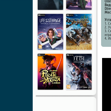
Опе
Вид
Dire
Мес
Уст
1. 
2. У
3. С
игр
4. И