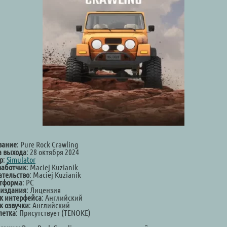
вание
: Pure Rock Crawling
а выхода
: 28 октября 2024
р
:
Simulator
работчик
: Maciej Kuzianik
ательство
: Maciej Kuzianik
тформа
: PC
 издания
: Лицензия
к интерфейса
: Английский
к озвучки
: Английский
летка
: Присутствует (TENOKE)