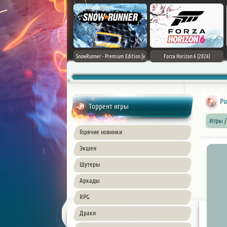
Assassin's Creed Black Flag
SnowRunner - Premium Edition [v
Forza Horizon 6 (2026)
Resynced (2026) PC
42.0 + DLCs]
Pu
Торрент игры
Игры /
Горячие новинки
Экшен
Шутеры
Аркады
RPG
Драки