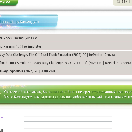
759
аш сайт рекомендует
re Rock Crawling (2018) PC
re Farming 17: The Simulator
avy Duty Challenge: The Off-Road Truck Simulator (2023) PC | RePack от Chovka
froad Truck Simulator: Heavy Duty Challenge [v 23.12.1510.0] (2023) PC | RePack от Chovka
livery Impossible (2024) PC | Лицензия
Уважаемый посетитель, Вы зашли на сайт как незарегистрированный пользова
Мы рекомендуем Вам
зарегистрироваться
либо войти на сайт под своим имен
:
*
il: