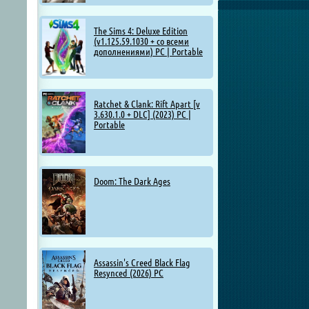
The Sims 4: Deluxe Edition
(v1.125.59.1030 + со всеми
дополнениями) PC | Portable
Ratchet & Clank: Rift Apart [v
3.630.1.0 + DLC] (2023) PC |
Portable
Doom: The Dark Ages
Assassin's Creed Black Flag
Resynced (2026) PC