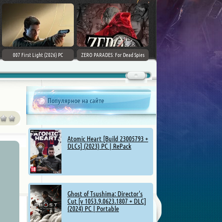
007 First Light (2026) PC
ZERO PARADES: For Dead Spies
(2026) РС
Популярное на сайте
Atomic Heart [Build 23005793 +
DLCs] (2023) PC | RePack
Ghost of Tsushima: Director's
Cut [v 1053.9.0623.1807 + DLC]
(2024) PC | Portable