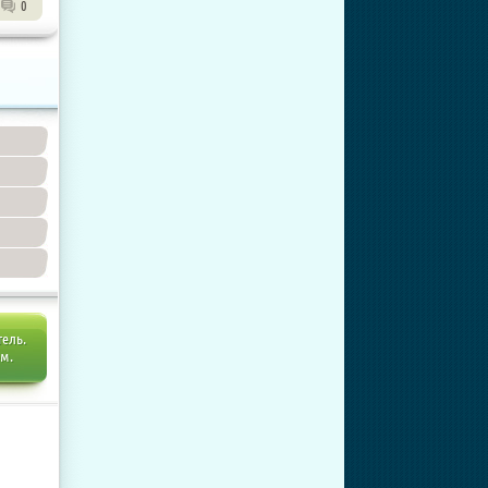
0
тель.
ем.