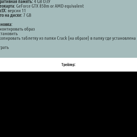
ративная память
: 4 GB ОЗУ
еокарта
: GeForce GTX 850m or AMD equivalent
ctX
: версии 11
то на диске
: 7 GB
ановка
:
Смонтировать образ
становить
копировать таблетку из папки Crack (на образе) в папку где установлена
а
грать
Трейлер: