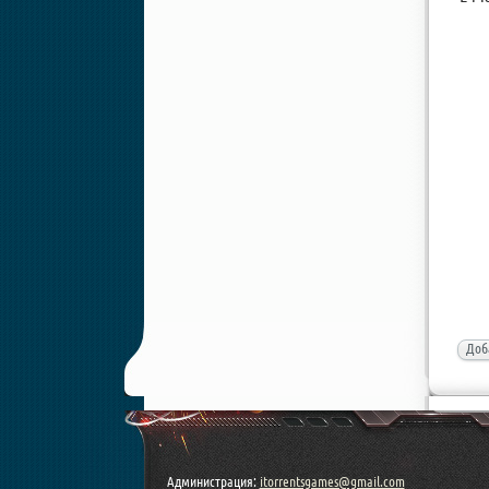
Доб
Администрация:
itorrentsgames@gmail.com