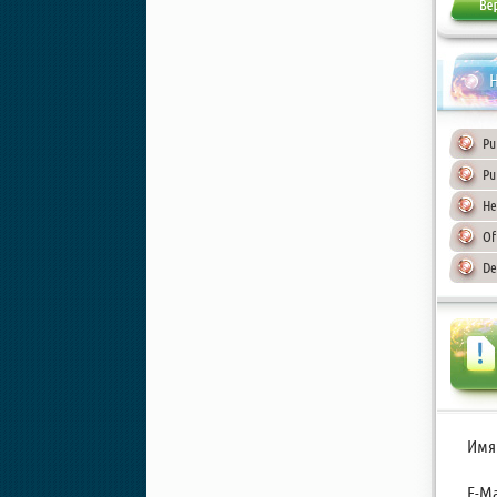
Н
Pu
Pu
He
Of
De
Имя
E-Ma