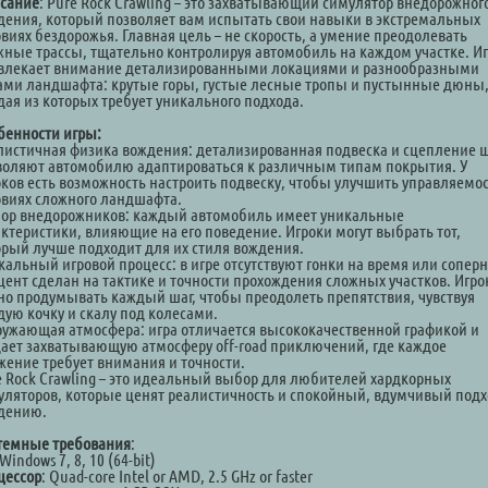
сание
: Pure Rock Crawling – это захватывающий симулятор внедорожног
дения, который позволяет вам испытать свои навыки в экстремальных
виях бездорожья. Главная цель – не скорость, а умение преодолевать
жные трассы, тщательно контролируя автомобиль на каждом участке. И
влекает внимание детализированными локациями и разнообразными
ами ландшафта: крутые горы, густые лесные тропы и пустынные дюны
дая из которых требует уникального подхода.
бенности игры:
листичная физика вождения: детализированная подвеска и сцепление 
воляют автомобилю адаптироваться к различным типам покрытия. У
оков есть возможность настроить подвеску, чтобы улучшить управляемос
овиях сложного ландшафта.
ор внедорожников: каждый автомобиль имеет уникальные
актеристики, влияющие на его поведение. Игроки могут выбрать тот,
орый лучше подходит для их стиля вождения.
кальный игровой процесс: в игре отсутствуют гонки на время или сопер
кцент сделан на тактике и точности прохождения сложных участков. Игр
но продумывать каждый шаг, чтобы преодолеть препятствия, чувствуя
дую кочку и скалу под колесами.
ружающая атмосфера: игра отличается высококачественной графикой и
дает захватывающую атмосферу off-road приключений, где каждое
жение требует внимания и точности.
e Rock Crawling – это идеальный выбор для любителей хардкорных
уляторов, которые ценят реалистичность и спокойный, вдумчивый подх
дению.
темные требования
:
 Windows 7, 8, 10 (64-bit)
цессор
: Quad-core Intel or AMD, 2.5 GHz or faster