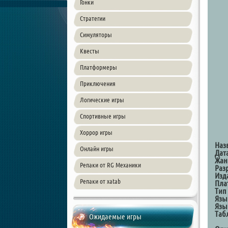
Гонки
Стратегии
Симуляторы
Квесты
Платформеры
Приключения
Логические игры
Спортивные игры
Хоррор игры
Наз
Онлайн игры
Дат
Жан
Репаки от RG Механики
Раз
Изд
Репаки от xatab
Пла
Тип
Язы
Язы
Таб
Ожидаемые игры