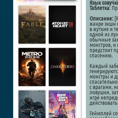
Язык озвучк
Таблетка
: П
Описание:
[
жанре экшн 
в жуткие и 
одной из лу
обычные за
монстров, и
предстоит п
спасению.
Каждый заб
генерируютс
монстры и д
спасательно
с врагами, н
ловушки, за
игре непред
действовать
Геймплей со