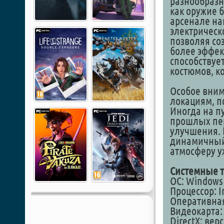
разнообразн
как оружие 
арсенале на
электрическ
позволяя со
более эффек
способствуе
костюмов, к
Особое вни
локациям, п
Иногда на п
прошлых пер
улучшения. И
динамичный 
атмосферу у
Системные т
ОС: Windows 1
Процессор: In
Оперативная
Видеокарта: 
DirectX: вер