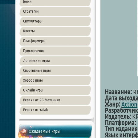
Гонки
Стратегии
Симуляторы
Квесты
Платформеры
Приключения
Логические игры
Спортивные игры
Хоррор игры
Онлайн игры
Название:
R
Дата выхода
Репаки от RG Механики
Жанр:
Action
Разработчик
Репаки от xatab
Издатель:
KR
Платформа:
Тип издания
Ожидаемые игры
Язык интерф