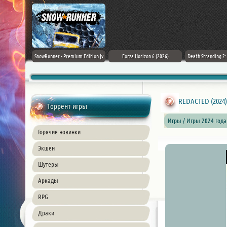
Black Flag
SnowRunner - Premium Edition [v
Forza Horizon 6 (2026)
Death Stranding 2
26) PC
42.0 + DLCs]
REDACTED (2024)
Торрент игры
Игры / Игры 2024 года
Горячие новинки
Экшен
Шутеры
Аркады
RPG
Драки