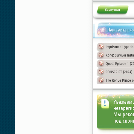
Наш сайт рек
Imprisoned Hyperio
Kong: Survivor Inst
Quod: Episode 1 (2
CONSCRIPT (2024) 
The Rogue Prince of
Уважаемы
незареги
Мы реко
под свои