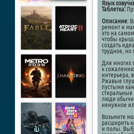
Язык озвучк
Таблетка:
Пр
Описание
: 
ремонт и мас
это на самом
чтобы крыша
создать иде
трудное, но 
Для многих 
к сожалению
интерьера, в
Ржавые глуш
пустыми кан
стиральные 
люди обычно
ненужное ил
Возьмите мо
расширить к
и полы. Выб