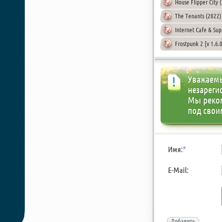
House Flipper City 
The Tenants (2022)
Internet Cafe & Su
Frostpunk 2 [v 1.6.
Уважаемы
незареги
Мы реко
под свои
Имя:
*
E-Mail:
Добавить