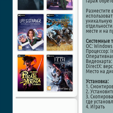
гараж обрет
Разместите 
использоват
уникальную 
отдельности
месте и на 
Системные т
ОС: Windows 1
Процессор: In
Оперативная
Видеокарта: 
DirectX: вер
Место на дис
Установка:
1. Смонтиро
2. Установит
3. Скопирова
где установ
4. Играть