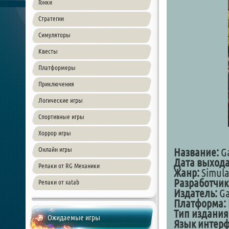
Гонки
Стратегии
Симуляторы
Квесты
Платформеры
Приключения
Логические игры
Спортивные игры
Хоррор игры
Онлайн игры
Название:
Ga
Дата выхода
Репаки от RG Механики
Жанр:
Simula
Разработчик
Репаки от xatab
Издатель:
Ga
Платформа:
Тип издания
Ожидаемые игры
Язык интер