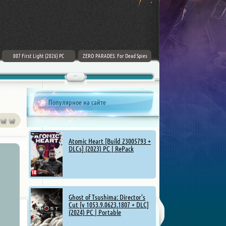
007 First Light (2026) PC
ZERO PARADES: For Dead Spies
Mount & Blade II: Bannerlord [v
(2026) РС
1.4.5.114927 + DLCs] (2025)
Популярное на сайте
Atomic Heart [Build 23005793 +
DLCs] (2023) PC | RePack
Ghost of Tsushima: Director's
Cut [v 1053.9.0623.1807 + DLC]
(2024) PC | Portable