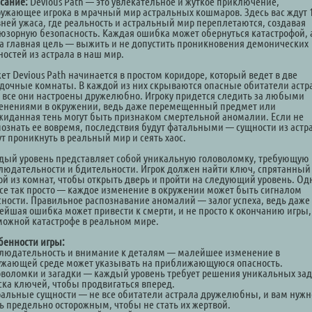
сание:
Devious Path — это увлекательное и жуткое приключение,
ружающее игрока в мрачный мир астральных кошмаров. Здесь вас ждут 
вней ужаса, где реальность и астральный мир переплетаются, создавая
юзорную безопасность. Каждая ошибка может обернуться катастрофой, 
а главная цель — выжить и не допустить проникновения демонических
ностей из астрала в наш мир.
ет Devious Path начинается в простом коридоре, который ведет в две
адочные комнаты. В каждой из них скрываются опасные обитатели астр
е все они настроены дружелюбно. Игроку придется следить за любыми
енениями в окружении, ведь даже перемещенный предмет или
жиданная тень могут быть признаком смертельной аномалии. Если не
познать ее вовремя, последствия будут фатальными — сущности из астр
ут проникнуть в реальный мир и сеять хаос.
дый уровень представляет собой уникальную головоломку, требующую
людательности и бдительности. Игрок должен найти ключ, спрятанный
ой из комнат, чтобы открыть дверь и пройти на следующий уровень. Од
все так просто — каждое изменение в окружении может быть сигналом
сности. Правильное распознавание аномалий — залог успеха, ведь даже
ейшая ошибка может привести к смерти, и не просто к окончанию игры, 
можной катастрофе в реальном мире.
бенности игры:
людательность и внимание к деталям — малейшее изменение в
ужающей среде может указывать на приближающуюся опасность.
оволомки и загадки — каждый уровень требует решения уникальных зад
ска ключей, чтобы продвигаться вперед.
ральные сущности — не все обитатели астрала дружелюбны, и вам нужн
ь предельно осторожным, чтобы не стать их жертвой.