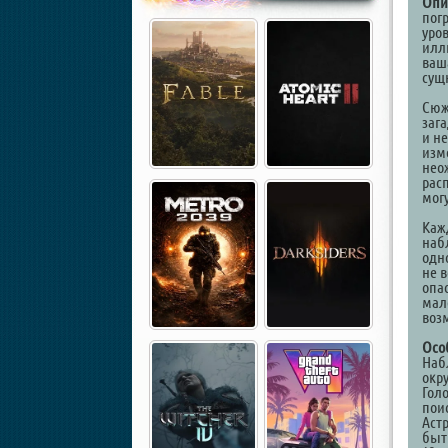
Опи
пог
уро
илл
ваш
сущ
Сюж
заг
и н
изм
нео
рас
мог
Каж
наб
одн
не 
опа
мал
воз
Осо
Наб
окр
Гол
пои
Аст
быт