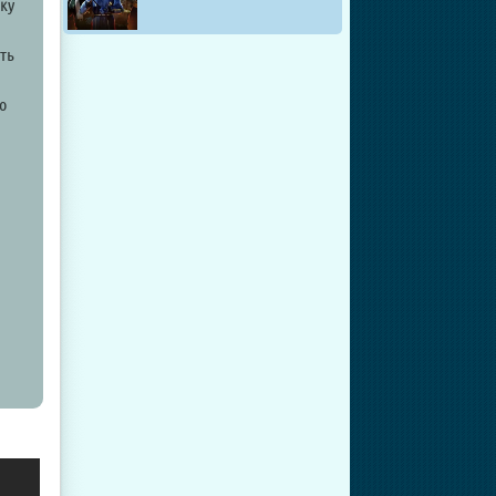
ку
ть
о