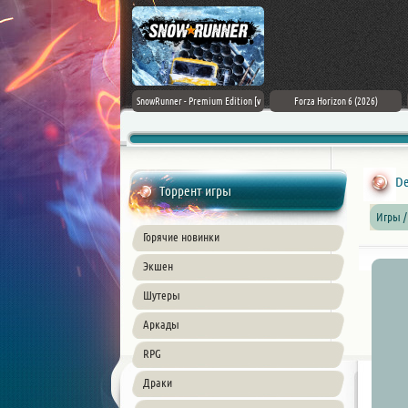
Assassin's Creed Black Flag
SnowRunner - Premium Edition [v
Forza Horizon 6 (2026)
Resynced (2026) PC
42.0 + DLCs]
De
Торрент игры
Игры /
Горячие новинки
Экшен
Шутеры
Аркады
RPG
Драки