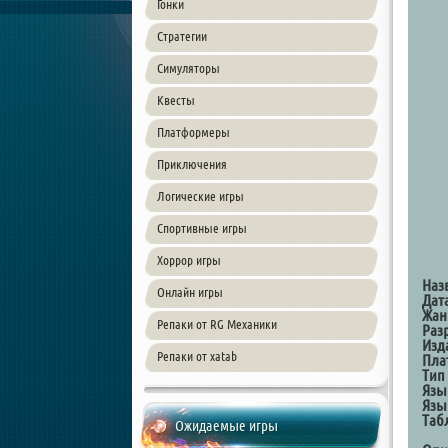
Гонки
Стратегии
Симуляторы
Квесты
Платформеры
Приключения
Логические игры
Спортивные игры
Хоррор игры
Наз
Онлайн игры
Дат
Жан
Репаки от RG Механики
Раз
Изд
Репаки от xatab
Пла
Тип
Язы
Язы
Таб
Ожидаемые игры