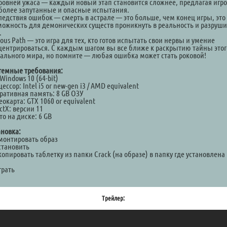
уровней ужаса — каждый новый этап становится сложнее, предлагая игро
 более запутанные и опасные испытания.
ледствия ошибок — смерть в астрале — это больше, чем конец игры, это
можность для демонических существ проникнуть в реальность и разруши
.
ous Path — это игра для тех, кто готов испытать свои нервы и умение
центрироваться. С каждым шагом вы все ближе к раскрытию тайны этог
рального мира, но помните — любая ошибка может стать роковой!
темные требования:
Windows 10 (64-bit)
ессор: Intel i5 or new-gen i3 / AMD equivalent
ративная память: 8 GB ОЗУ
окарта: GTX 1060 or equivalent
ctX: версии 11
о на диске: 6 GB
ановка:
Смонтировать образ
становить
копировать таблетку из папки Crack (на образе) в папку где установлена
а
грать
Трейлер: