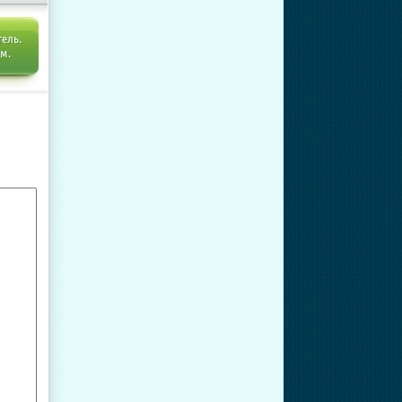
тель.
ем.