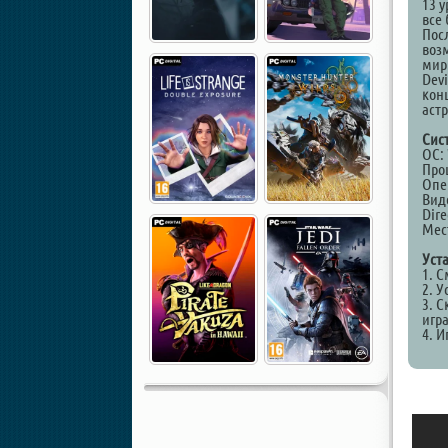
13 
все
Пос
воз
мир
Devi
кон
аст
Сис
ОС: 
Проц
Опе
Виде
Dire
Мест
Уст
1. 
2. У
3. С
игр
4. И