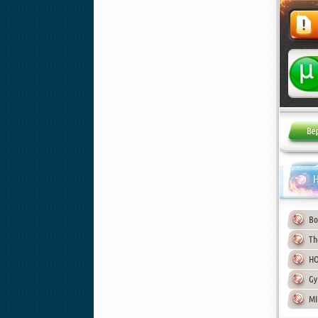
Жалоба
Н
Bo
Th
HO
Gy
MI