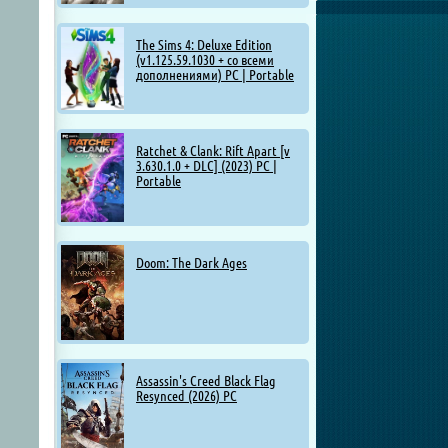
The Sims 4: Deluxe Edition
(v1.125.59.1030 + со всеми
дополнениями) PC | Portable
Ratchet & Clank: Rift Apart [v
3.630.1.0 + DLC] (2023) PC |
Portable
Doom: The Dark Ages
Assassin's Creed Black Flag
Resynced (2026) PC