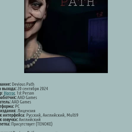
вание:
Devious Path
а выхода:
20 сентября 2024
р
:
Horror
, 1st Person
работчик:
AAD Games
атель:
AAD Games
тформа:
PC
 издания
: Лицензия
к интерфейса
: Русский, Английский, Multi9
к озвучки:
Английский
летка:
Присутствует (TENOKE)