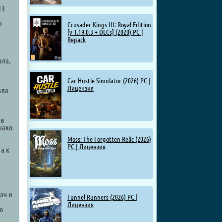
13
а
Crusader Kings III: Royal Edition
[v 1.19.0.3 + DLCs] (2020) PC |
Repack
ала,
Car Hustle Simulator (2026) PC |
Лицензия
ала
 в
нако
Moss: The Forgotten Relic (2026)
PC | Лицензия
а к
ач и
Funnel Runners (2026) PC |
Лицензия
о