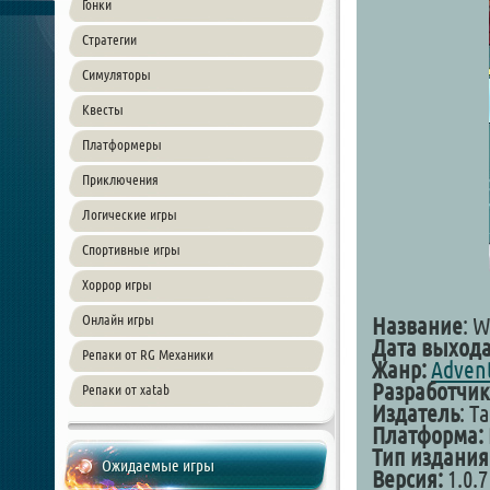
Гонки
Стратегии
Симуляторы
Квесты
Платформеры
Приключения
Логические игры
Спортивные игры
Хоррор игры
Онлайн игры
Название
: 
Дата выхода
Репаки от RG Механики
Жанр:
Adven
Разработчик
Репаки от xatab
Издатель
: T
Платформа:
Тип издания
Ожидаемые игры
Версия:
1.0.7