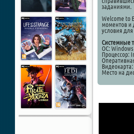
справившис
заданиями.
Welcome to 
моментов и 
условия для
Системные т
ОС: Windows 1
Процессор: I
Оперативная
Видеокарта:
Место на дис