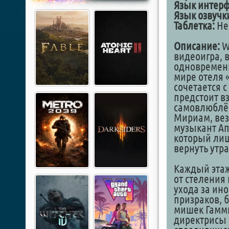
Язык интерф
Язык озвучк
Таблетка:
Не 
Описание:
W
видеоигра, в
одновременн
мире отеля 
сочетается 
предстоит вз
самовлюблён
Мириам, вез
музыкант Ап
который лиш
вернуть утра
Каждый этаж
от стеления
ухода за ин
призраков, 
мишек Гамми
директрисы 