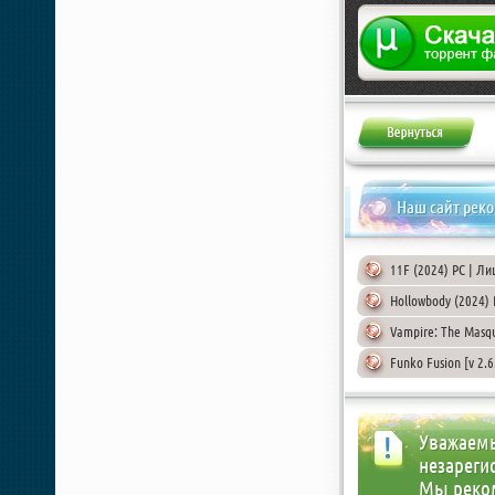
Жалоба
Наш сайт рек
11F (2024) PC | Л
Hollowbody (2024)
Vampire: The Masqu
Funko Fusion [v 2.6
Уважаемы
незареги
Мы реко