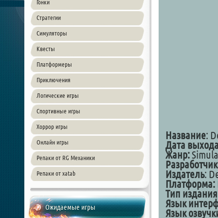
Гонки
Стратегии
Симуляторы
Квесты
Платформеры
Приключения
Логические игры
Спортивные игры
Хоррор игры
Название
: D
Онлайн игры
Дата выход
Жанр:
Simula
Репаки от RG Механики
Разработчик
Издатель
: D
Репаки от xatab
Платформа:
Тип издания
Язык интерф
Ожидаемые игры
Язык озвучк