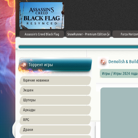
rk Ages
Assassin's Creed Black Flag
SnowRunner - Premium Edition [v
Forza Horizon
Resynced (2026) PC
42.0 + DLCs]
Demolish & Build
Торрент игры
Игры / Игры 2024 года
Горячие новинки
Экшен
Шутеры
Аркады
RPG
Драки