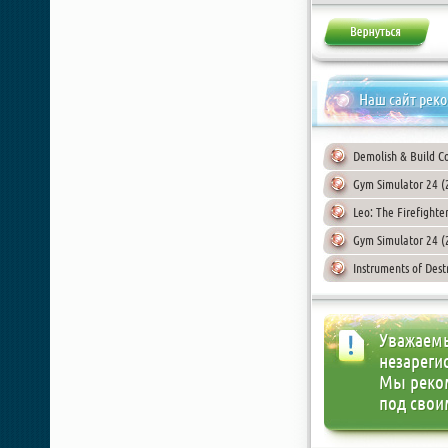
Наш сайт рек
Demolish & Build C
Gym Simulator 24 (
Leo: The Firefighte
Gym Simulator 24 (2
Instruments of Des
Уважаемы
незареги
Мы реко
под свои