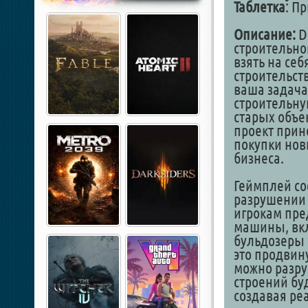
Таблетка
: П
Описание:
D
строительно
взять на себ
строительств
ваша задача
строительну
старых объе
проект прин
покупки нов
бизнеса.
Геймплей со
разрушении 
игрокам пре
машины, вкл
бульдозеры 
это продвин
можно разру
строений бу
создавая ре