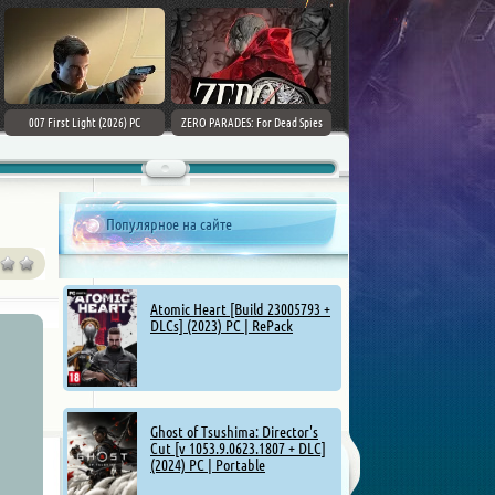
007 First Light (2026) PC
ZERO PARADES: For Dead Spies
Mount & Blade II: Bannerlord [v
(2026) РС
1.4.5.114927 + DLCs] (2025)
Популярное на сайте
Atomic Heart [Build 23005793 +
DLCs] (2023) PC | RePack
Ghost of Tsushima: Director's
Cut [v 1053.9.0623.1807 + DLC]
(2024) PC | Portable