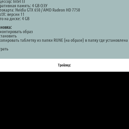
ессор: Intel I3
ративная память: 4 GB ОЗУ
окарта: Nvidia GTX 650 / AMD Radeon HD 7750
ctX: версии 11
о на диске: 4 GB
ановка:
Смонтировать образ
становить
копировать таблетку из папки RUNE (на образе) в папку где установлена
а
грать
Трейлер: