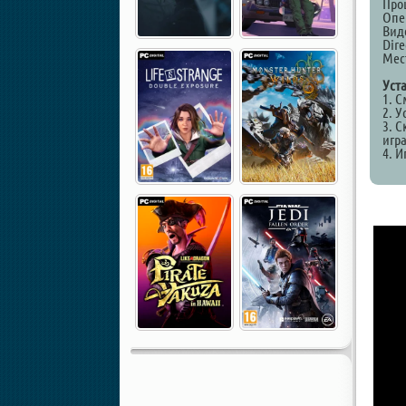
Проц
Опе
Виде
Dire
Мест
Уст
1. 
2. У
3. С
игр
4. И