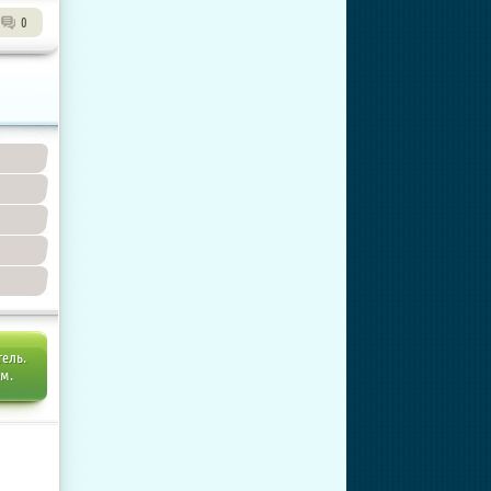
0
тель.
ем.