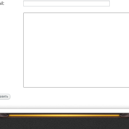
il:
авить