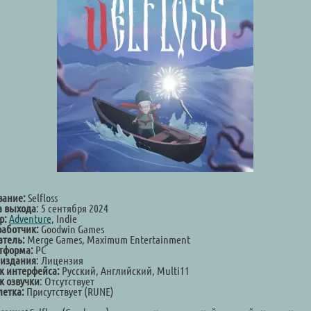
вание:
Selfloss
а выхода
: 5 сентября 2024
р:
Adventure
, Indie
работчик:
Goodwin Games
атель:
Merge Games, Maximum Entertainment
тформа:
PC
 издания
: Лицензия
к интерфейса:
Русский, Английский, Multi11
к озвучки
: Отсутствует
летка:
Присутствует (RUNE)