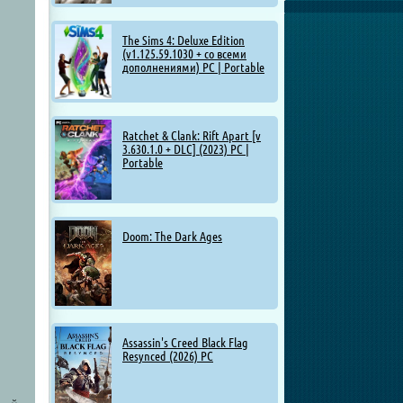
The Sims 4: Deluxe Edition
(v1.125.59.1030 + со всеми
дополнениями) PC | Portable
Ratchet & Clank: Rift Apart [v
3.630.1.0 + DLC] (2023) PC |
Portable
Doom: The Dark Ages
Assassin's Creed Black Flag
Resynced (2026) PC