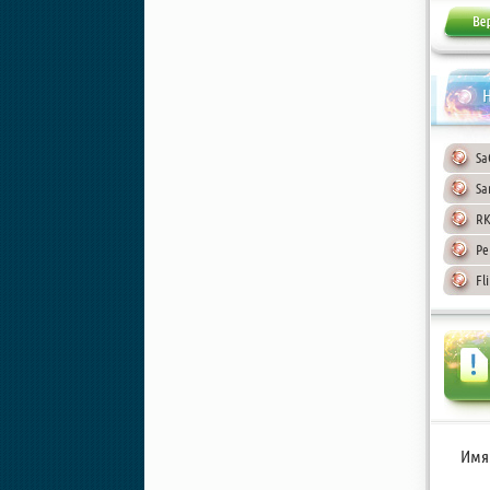
Н
Sa
Sa
RK
Pe
Fl
Имя