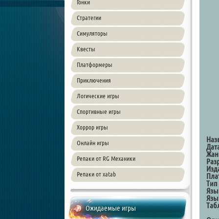
Гонки
Стратегии
Симуляторы
Квесты
Платформеры
Приключения
Логические игры
Спортивные игры
Хоррор игры
Наз
Онлайн игры
Дат
Жан
Репаки от RG Механики
Раз
Изд
Репаки от xatab
Пла
Тип
Язы
Язы
Таб
Ожидаемые игры