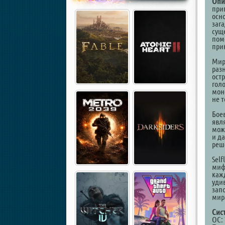
Опи
при
осн
заг
сущ
пом
при
Мир
раз
ост
гол
мон
не 
Бое
явл
мож
и д
реш
Sel
мифо
кажд
уди
зап
мира
Сис
ОС: 