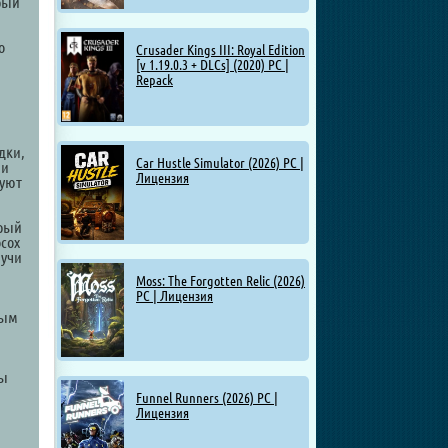
рый
о
Crusader Kings III: Royal Edition
[v 1.19.0.3 + DLCs] (2020) PC |
Repack
дки,
Car Hustle Simulator (2026) PC |
ми
Лицензия
буют
орый
сох
лучи
Moss: The Forgotten Relic (2026)
PC | Лицензия
ным
ны
Funnel Runners (2026) PC |
Лицензия