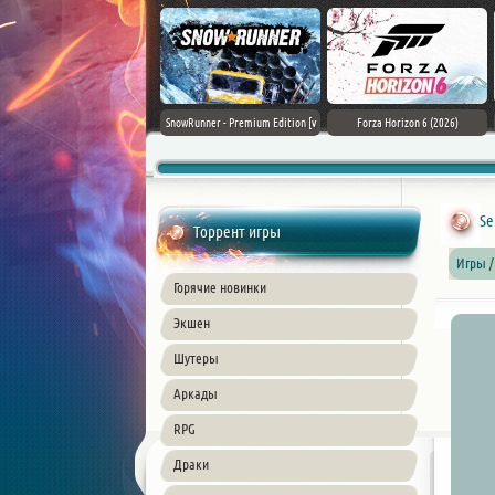
Assassin's Creed Black Flag
SnowRunner - Premium Edition [v
Forza Horizon 6 (2026)
Resynced (2026) PC
42.0 + DLCs]
Se
Торрент игры
Игры /
Горячие новинки
Экшен
Шутеры
Аркады
RPG
Драки