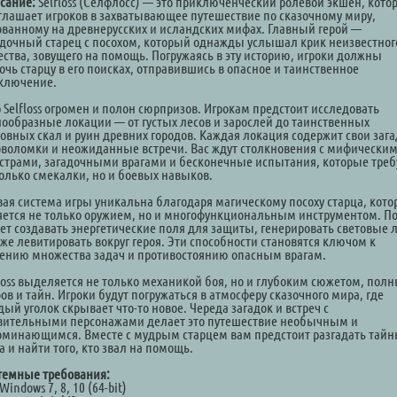
сание:
Selfloss (Селфлосс) — это приключенческий ролевой экшен, кото
глашает игроков в захватывающее путешествие по сказочному миру,
ованному на древнерусских и исландских мифах. Главный герой —
адочный старец с посохом, который однажды услышал крик неизвестног
ества, зовущего на помощь. Погружаясь в эту историю, игроки должны
очь старцу в его поисках, отправившись в опасное и таинственное
ключение.
 Selfloss огромен и полон сюрпризов. Игрокам предстоит исследовать
нообразные локации — от густых лесов и зарослей до таинственных
ровных скал и руин древних городов. Каждая локация содержит свои зага
оволомки и неожиданные встречи. Вас ждут столкновения с мифически
страми, загадочными врагами и бесконечные испытания, которые тре
только смекалки, но и боевых навыков.
вая система игры уникальна благодаря магическому посоху старца, кот
яется не только оружием, но и многофункциональным инструментом. По
ет создавать энергетические поля для защиты, генерировать световые 
аже левитировать вокруг героя. Эти способности становятся ключом к
ению множества задач и противостоянию опасным врагам.
floss выделяется не только механикой боя, но и глубоким сюжетом, пол
в и тайн. Игроки будут погружаться в атмосферу сказочного мира, где
ый уголок скрывает что-то новое. Череда загадок и встреч с
вительными персонажами делает это путешествие необычным и
оминающимся. Вместе с мудрым старцем вам предстоит разгадать тай
 и найти того, кто звал на помощь.
темные требования:
Windows 7, 8, 10 (64-bit)