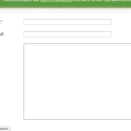
:
*
il:
авить