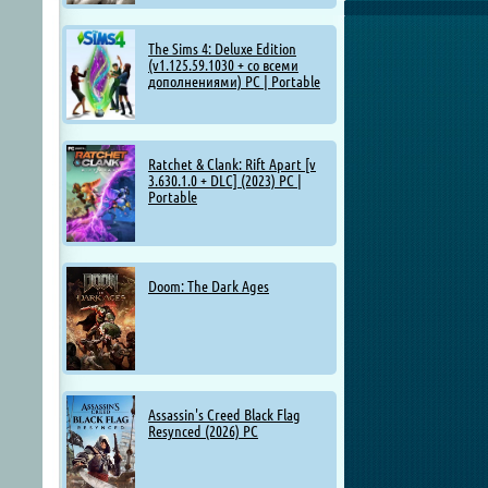
The Sims 4: Deluxe Edition
(v1.125.59.1030 + со всеми
дополнениями) PC | Portable
Ratchet & Clank: Rift Apart [v
3.630.1.0 + DLC] (2023) PC |
Portable
Doom: The Dark Ages
Assassin's Creed Black Flag
Resynced (2026) PC