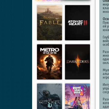
Опи
мир
кла
мно
Осн
Пик
ей 
юни
Глу
вой
осо
Раз
мно
оди
онл
Мул
аль
игр
Инт
упр
сос
Раз
кот
ада