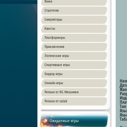
Гонки
Стратегии
Симуляторы
Квесты
Платформеры
Приключения
Логические игры
Спортивные игры
Хоррор игры
Наз
Онлайн игры
Дат
Жан
Репаки от RG Механики
Раз
Изд
Репаки от xatab
Пла
Тип
Язы
Язы
Таб
Ожидаемые игры