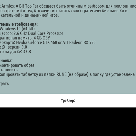
it Armies: A Bit Too Far обещает быть отличным выбором для поклонник
о-стратегий и тех, кто хочет испытать свои стратегические навыки в
екательной и динамичной игре.
темные требования:
Windows 10 (64-bit)
ессор: 2.6 GHz Dual Core Processor
ративная память: 4 GB ОЗУ
окарта: Nvidia Geforce GTX 560 or ATI Radeon RX 550
ctX: версии 9.0
о на диске: 3 GB
ановка:
Смонтировать образ
становить
копировать таблетку из папки RUNE (на образе) в папку где установлена
а
грать
Трейлер: