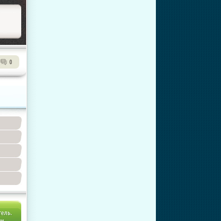
0
тель.
ем.