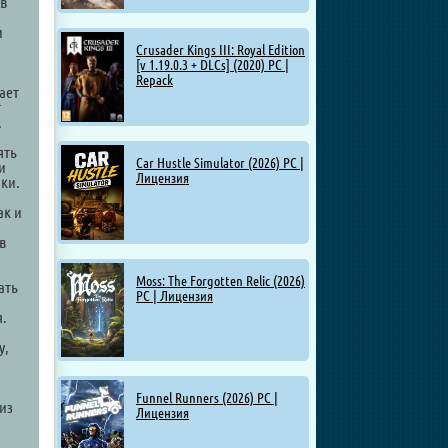
 в
и
Crusader Kings III: Royal Edition
[v 1.19.0.3 + DLCs] (2020) PC |
Repack
ает
т
.
ять
Car Hustle Simulator (2026) PC |
и
Лицензия
ки.
ак и
в
Moss: The Forgotten Relic (2026)
ать
PC | Лицензия
я.
у,
Funnel Runners (2026) PC |
из
Лицензия