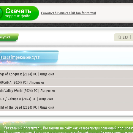
Скачать 9-bit-armies-a-bit-too-far.torrent
533
аш сайт рекомендует
ngs of Conquest (2024) PC | Лицензия
RCANA (2024) PC | Лицензия
ain Valley World (2024) PC | Лицензия
GK / Rakugaki (2024) PC | Лицензия
ght of the Dead (2024) PC | Лицензия
Уважаемый посетитель, Вы зашли на сайт как незарегистрированный пользова
Мы рекомендуем Вам
зарегистрироваться
либо войти на сайт под своим имен