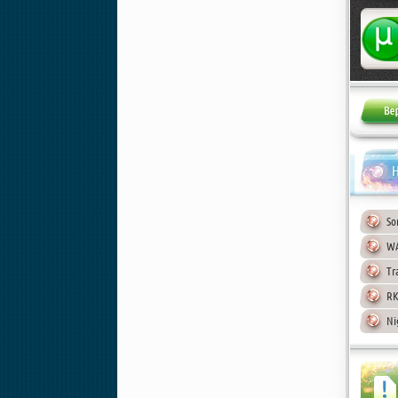
Жалоба
Н
So
WA
Tr
RK
Ni