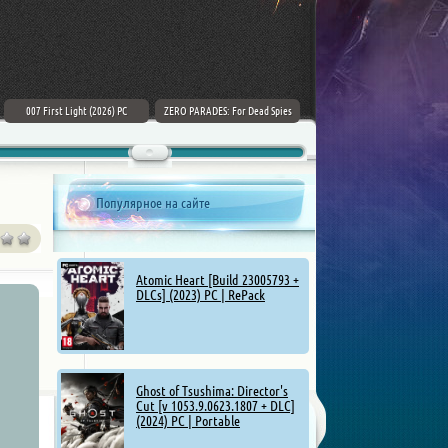
007 First Light (2026) PC
ZERO PARADES: For Dead Spies
Mount & Blade II: Bannerlord [v
(2026) РС
1.4.5.114927 + DLCs] (2025)
Популярное на сайте
Atomic Heart [Build 23005793 +
DLCs] (2023) PC | RePack
Ghost of Tsushima: Director's
Cut [v 1053.9.0623.1807 + DLC]
(2024) PC | Portable