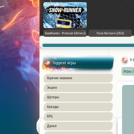
Assassin's Creed Black Flag
SnowRunner - Premium Edition [v
Forza Horizon 6 (2026)
Resynced (2026) PC
42.0 + DLCs]
9-
Торрент игры
Игры /
Горячие новинки
Экшен
Шутеры
Аркады
RPG
Драки