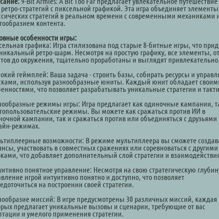
сание:
9-Bit Armies: A Bit Too Far предлагает увлекательное путешествие
 ретро-стратегий с пиксельной графикой. Эта игра объединяет элементы
ссических стратегий в реальном времени с современными механиками 
гообразием контента.
овные особенности игры:
сельная графика: Игра стилизована под старые 8-битные игры, что прид
уникальный ретро-шарм. Несмотря на простую графику, все элементы, о
тов до окружения, тщательно проработаны и выглядят привлекательно
бокий геймплей: Ваша задача - строить базы, собирать ресурсы и управл
сками, используя разнообразные юниты. Каждый юнит обладает своим
бенностями, что позволяет разрабатывать уникальные стратегии и такти
нообразные режимы игры: Игра предлагает как одиночные кампании, т
гопользовательские режимы. Вы можете как сражаться против ИИ в
ночной кампании, так и сражаться против или объединяться с друзьями 
айн-режимах.
ьтиплеерные возможности: В режиме мультиплеера вы сможете создав
янсы, участвовать в совместных сражениях или соревноваться с другими
оками, что добавляет дополнительный слой стратегии и взаимодействи
уитивно понятное управление: Несмотря на свою стратегическую глубин
авление игрой интуитивно понятно и доступно, что позволяет
редоточиться на построении своей стратегии.
нообразие миссий: В игре предусмотрены 30 различных миссий, каждая 
орых предлагает уникальные вызовы и сценарии, требующие от вас
птации и умелого применения стратегии.