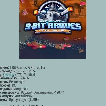
вание:
9-Bit Armies: A Bit Too Far
а выхода:
26 августа 2024
р:
Strategy
(RTS), Tactical
работчик
: Petroglyph
атель:
Petroglyph
тформа:
PC
 издания:
Лицензия
к интерфейса:
Русский, Английский, Multi11
к озвучки:
Английский
летка:
Присутствует (RUNE)