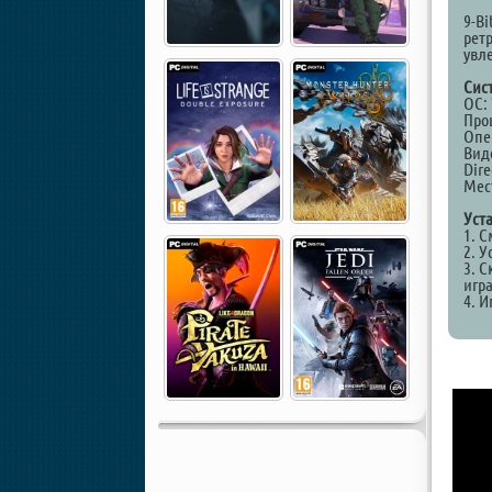
9-B
ретр
увл
Сис
ОС: 
Проц
Опе
Виде
Dire
Мест
Уст
1. 
2. У
3. С
игр
4. И