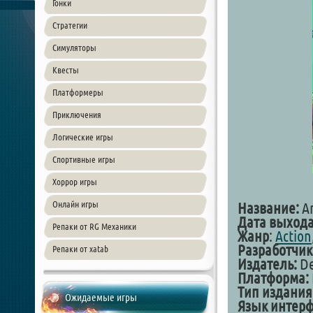
Гонки
Стратегии
Симуляторы
Квесты
Платформеры
Приключения
Логические игры
Спортивные игры
Хоррор игры
Онлайн игры
Название:
An
Дата выхода
Репаки от RG Механики
Жанр
:
Action
Разработчик
Репаки от xatab
Издатель:
De
Платформа:
Тип издания
Ожидаемые игры
Язык интерф