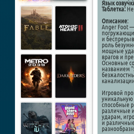
Язык озвучк
Таблетка:
Не 
Описание
:
Anger Foot 
погружающи
и беспрерыв
роль безумн
мощные удар
врагов и пр
Основные со
названием "S
безжалостны
канализации
Игровой про
уникальную 
способные р
различные и
ударам, игр
и различные
разнообраз