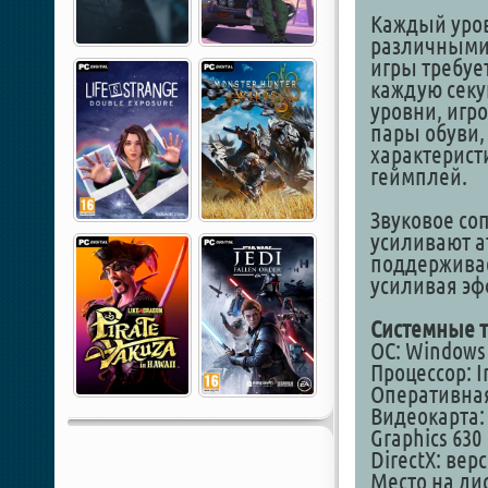
Каждый уров
различными 
игры требуе
каждую секу
уровни, игр
пары обуви,
характерист
геймплей.
Звуковое со
усиливают а
поддерживае
усиливая эф
Системные т
ОС: Windows 1
Процессор: In
Оперативная
Видеокарта: 
Graphics 630
DirectX: вер
Место на дис