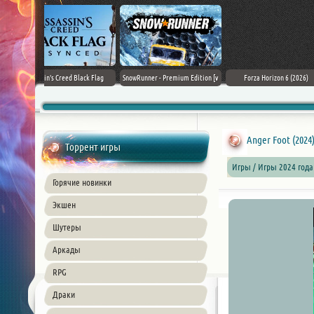
Black Flag
SnowRunner - Premium Edition [v
Forza Horizon 6 (2026)
Death Stranding 2
26) PC
42.0 + DLCs]
Anger Foot (2024
Торрент игры
Игры / Игры 2024 года
Горячие новинки
Экшен
Шутеры
Аркады
RPG
Драки