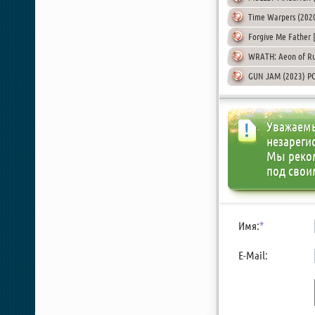
Time Warpers (202
Forgive Me Father [
WRATH: Aeon of Ru
GUN JAM (2023) PC
Уважаемы
незареги
Мы реко
под свои
Имя:
*
E-Mail: