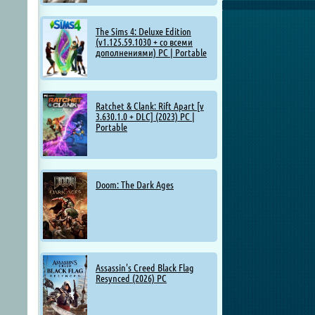
The Sims 4: Deluxe Edition
(v1.125.59.1030 + со всеми
дополнениями) PC | Portable
Ratchet & Clank: Rift Apart [v
3.630.1.0 + DLC] (2023) PC |
Portable
Doom: The Dark Ages
Assassin's Creed Black Flag
Resynced (2026) PC