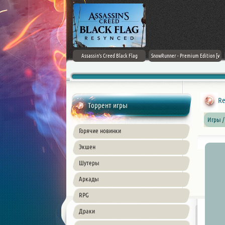
Doom: The Dark Ages
Assassin's Creed Black Flag
SnowRunner - Premium Edition [v
Resynced (2026) PC
42.0 + DLCs]
Re
Торрент игры
Игры /
Горячие новинки
Экшен
Шутеры
Аркады
RPG
Драки