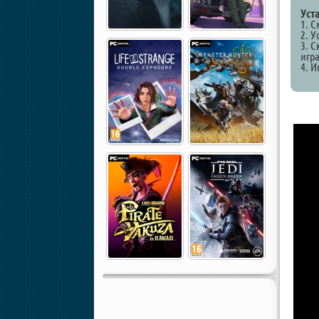
Уст
1. 
2. У
3. С
игр
4. И