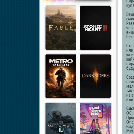
пир
куп
Ваш
смо
Разв
чер
вни
Рес
Ста
или
уже 
зай
пир
буд
Соз
нев
мал
так
из 
или
Сис
ОС:
Проц
Опе
Виде
Мест