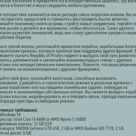
атское поселение и превратите его в могущественный аванпост, где жит
аются в богатстве и могут сокрушить любого противника.
е путешествие начинается после распада союза пиратских кланов. Вы н
гли простить предателей и стремитесь восстановить былое величие.
ивайте экономику своего острова, стройте новые сооружения, торгуйте 
ном рынке и делайте все возможное, чтобы обогатиться. Также уделите
мание развитию технологий, ведь они станут двигателем прогресса ваш
публики Пиратов.
ньте грозой океана, уничтожайте вражеские корабли, зарабатывая богат
 выполняя приказы, которые принесут вам поддержку других фракций.
можете скачать Republic of Pirates торрент и выбрать свой путь развития
митесь дипломатией и заключайте взаимовыгодные союзы с другими
атами или могущественными компаниями. Помните, что ваши решения
ут влиять на взаимоотношения с другими фракциями.
дайте свой флот, нанимайте капитанов, способных выполнять
озможное. Сражайтесь в стратегическом режиме в реальном времени с
ыми кораблями или настоящими линейными судами, побеждая их
тически и минимизируя собственные потери. Вы сможете выбрать кора
восьми классов, модифицировать их и покорять океан, проходя кампани
 бороздя просторы в свободном режиме.
темные требования:
 Windows 10
ессор: Intel Core i5-6600 or AMD Ryzen 5 1600X
ративная память: 12 GB ОЗУ
окарта: NVIDIA GeForce GTX 650, 2 GB or AMD Radeon HD 7770, 2 GB
о на диске: 6 GB