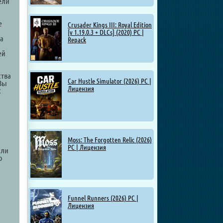
ели
е
Crusader Kings III: Royal Edition
[v 1.19.0.3 + DLCs] (2020) PC |
на
Repack
ей
ства
Car Hustle Simulator (2026) PC |
 Вы
Лицензия
:
Moss: The Forgotten Relic (2026)
PC | Лицензия
бли
ю
Funnel Runners (2026) PC |
Лицензия