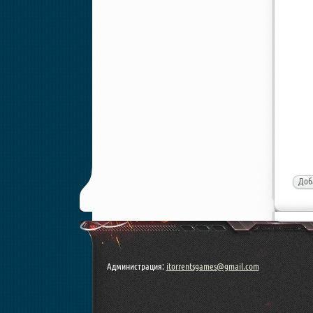
Доб
Администрация:
itorrentsgames@gmail.com