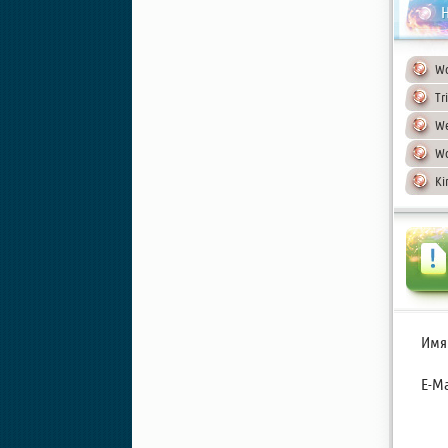
Н
Wo
Tr
We
Wo
Ki
Имя
E-Ma