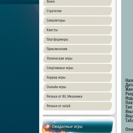
Гонки
Стратегии
Симуляторы
Квесты
Платформеры
Приключения
Логические игры
Спортивные игры
Хоррор игры
Наз
Дат
Онлайн игры
Жан
Раз
Репаки от RG Механики
Изд
Пла
Репаки от xatab
Тип
Язы
Язы
Таб
Ожидаемые игры
Опи