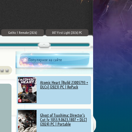
Gothic 1 Remake (2026)
007 First Light (2026) PC
ZERO PARADES: For Dead Spies
(2026) РС
Популярное на сайте
Atomic Heart [Build 23005793 +
DLCs] (2023) PC | RePack
Ghost of Tsushima: Director's
Cut [v 1053.9.0623.1807 + DLC]
(2024) PC | Portable