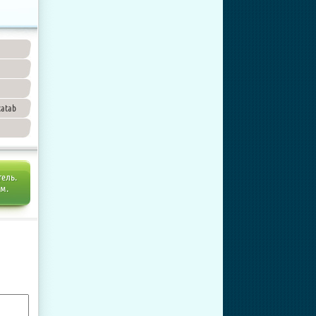
xatab
тель.
ем.