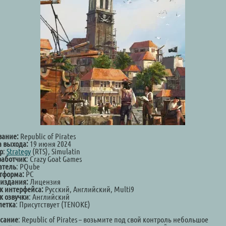
вание:
Republic of Pirates
а выхода:
19 июня 2024
р
:
Strategy
(RTS), Simulatin
работчик
: Crazy Goat Games
атель
: PQube
тформа:
PC
 издания:
Лицензия
к интерфейса:
Русский, Английский, Multi9
к озвучки
: Английский
летка
: Присутствует (TENOKE)
сание
: Republic of Pirates – возьмите под свой контроль небольшое