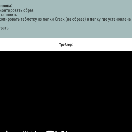
ановка:
Смонтировать образ
становить
копировать таблетку из папки Crack (на образе) в папку где установлена
а
грать
Трейлер: